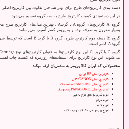
دسته بندی کارتریج‌های طرح برای بهتر شناختن تفاوت بین کارتریج اصلی و ک
در این دسته‌بندی کیفیت کارتریج طرح به سه گروه تقسیم می‌شود:
گروه
A:
کارتریج‌های گروه
A
یا گرید
A
، بهترین مدل‌های کارتریج طرح م
بسیار مقرون به صرفه بوده و به پرینتر کمتر آسیب می‌رسانند.
گروه
B:
دسته دوم کارتریج طرح، گروه
B
یا گرید
B
است که توسط شرکت
گروه
A
کمتر است.
گروه
C
یا گرید
C:
این نوع کارتریج‌ها به عنوان کارتریج‌های نوع
Cartridge
می‌شوند. این نوع کارتریج برای استفاده‌های روزمره که کیفیت چاپ اهمیت
محصولاتی که ایران کالا پرینتر به مشتریان ارئه میکند
کارتریج اصلی
HP
اچ پی
کارتریج اصلی
CANON
کانن
کارتریج اصلی
SAMSUNG
سامسونگ
کارتریج اصلی
PANASONIC
پاناسونیک
انواع کارتریج های طرح یا کپی
انواع درام
انواع کاغذ
انواع پرینتر های تک کاره و چند کاره