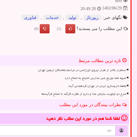
809
1402/06/29
20:49:28
تگهای خبر:
رپورتاژ
,
تولید
,
خدمات
,
فناوری
این مطلب را می پسندید؟
(0)
(1)
تازه ترین مطالب مرتبط
استقرار بالاتر از هزار نیروی اورژانس در مراسم جاماندگان اربعین تهران
شیوه نامه توزیع شیر مدارس احتیاج به اصلاح دارد
جامعه داروسازی ایران در تهران گردهم می آیند
شرح دو اولویت سازمان غذا و دارو از نظارت کارآمد تا اصلاح فرآیندها
نظرات بینندگان در مورد این مطلب
لطفا شما هم
در مورد این مطلب
نظر دهید