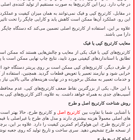
در چاپ دارد. زیرا این کارتریج‌ها به صورت مستقیم از تولید کننده‌ی اصلی
در مقابل، کارتریج کپی و فیک نمی‌توانند به همان میزان کیفیت و عملکرد کا
این رو، عملکرد آن‌ها ممکن است کاهش یابد و کارایی چاپگر را تحت تاثیر 
علاوه بر این، استفاده از کارتریج اصلی تضمین می‌کند که دستگاه چاپگر 
دارا می باشند.
معایب کارتریج کپی یا فیک
کارتریج‌های کپی یا فیک یکی از معایب و چالش‌هایی هستند که ممکن است د
تطابق با استانداردهای کیفیتی مورد تایید، نتایج چاپ نهایی ممکن است ب
از طرف دیگر، کارتریج‌های کپی ممکن است بر روی پرینتر دستگاه خود اثر
خرابی شود و نیازمند تعمیر یا تعویض قطعات گردید. همچنین، استفاده 
و خدمات تعمیر به مشکل برخورده و در نهایت هزینه‌های مالی بالایی نیاز ب
با این حال، یکی از بزرگترین نقاط ضعف کارتریج‌های کپی، عدم محافظت
آسیب‌های جدی به همراه خواهد داشت. به علاوه، اکثر کارتریج‌های کپی به
روش شناخت کارتریج اصل و طرح
با آشنایی شما با تفاوت بین
کارتریج اصل
و کارتریج طرح، حالا بهتر است 
های اصلی معمولاً هزینه بیشتری دارند و مدل های طرح یا غیراصلی با 
در کارتریج طرح، این هولوگرام کمترین کیفیت را دارد. علاوه بر این، بر
از نسخه طرح تشخیص دهید. سری ساخت و تاریخ تولید که روی جعبه نوشته 
انواع کارتریج طرح