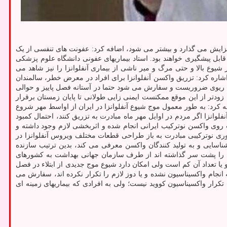
زایش می گذارد و بیشتر می شود، اضافه کرد: عفونت های تنفسی از یک
بل پیشگیری خواهند بود. استاد بیماریهای عفونی دانشگاه علوم پزشکی
یوع بالا و حتی مرگ و میر ناشی از بیماری آنفلوانزا را نیز شاهد می
 اشاره کرد: تزریق واکسن آنفلوانزا برای افراد در معرض خطر، سالمندان
یوی، کبدی، ریوی ضروریست و سفارش می شود حتما در آستانه فصل پاییز و حوالی
زودتر از این موقع ممکنست ایمنی زایی طولانی تا پایان زمستان برقرار
فه کرد: به طور معمول موج شیوع آنفلوانزا در ایران از اواسط مهر شروع
نزا اگر مردم در اوایل مهر ماه مبادرت به تزریق کنند، احتمال کمبود
ت روی واکسن نوترکیب ایرانی انجام شده و اثربخشی لازم وجود داشته و
اوری نوترکیبی مبادرت به باز طراحی قطعات مختلف ویروس آنفلوانزا در
ایی و به تولید کنندگان واکسن معرفی می کند، بدین ترتیب سازنده
تان را پشت سر گذاشته اند از طرف سازمان جهانی بهداشت به کشورهای
یا تعداد آن کم است ولی امکان دارد شیوع موج جدیدی از ابتلاء در فصل
 انجام واکسیناسیون نشده و یا دوز لازم را تکرار نکرده اند، سفارش می
تکرار واکسیناسیون کووید نیست؛ ولی به افرادی که بیماریهای زمینه ای