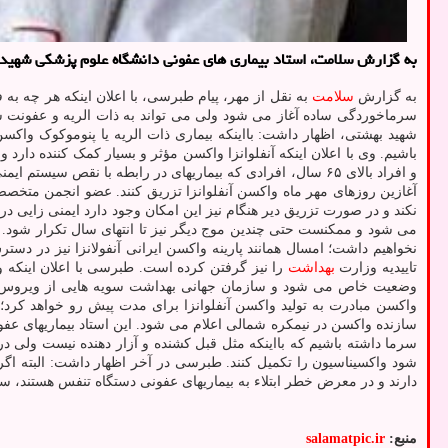
به گزارش سلامت، استاد بیماری های عفونی دانشگاه علوم پزشکی شهید به
به گزارش
سلامت
به نقل از مهر، پیام طبرسی، با اعلان اینکه هر چه 
سرماخوردگی ساده آغاز می شود ولی می تواند به ذات الریه و عفونت شد
شهید بهشتی، اظهار داشت: بااینکه بیماری ذات الریه یا پنوموکوک واکس
باشیم. وی با اعلان اینکه آنفلوانزا واکسن مؤثر و بسیار کمک کننده دار
و افراد بالای ۶۵ سال، افرادی که بیماریهای در رابطه با نق
آغازین روزهای مهر ماه واکسن آنفلوانزا تزریق کنند. عضو انجمن متخصصی
نکند و در صورت تزریق دیر هنگام نیز این امکان وجود دارد ایمنی زایی د
می شود و ممکنست حتی چندین موج دیگر نیز تا انتهای سال تکرار شود. ر
نخواهیم داشت؛ امسال همانند پارینه واکسن ایرانی آنفولانزا نیز در د
تاییدیه وزارت
بهداشت
را نیز گرفتن کرده است. طبرسی با اعلان اینکه و
وضعیت خاص می شود و سازمان جهانی بهداشت سویه هایی از ویروس آنف
واکسن مبادرت به تولید واکسن آنفلوانزا برای مدت پیش رو خواهد کرد
سازنده واکسن در نیمکره شمالی اعلام می شود. این استاد بیماریهای عفو
سرما داشته باشیم که بااینکه مثل قبل کشنده و آزار دهنده نیست ولی درص
شود واکسیناسیون را تکمیل کنند. طبرسی در آخر اظهار داشت: البته اگر 
دارند و در معرض خطر ابتلاء به بیماریهای عفونی دستگاه تنفس هستند، 
منبع:
salamatpic.ir