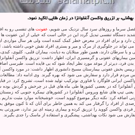
شتی، بر تزریق واکسن آنفلوانزا در زمان طلایی تاکید نمود.
به فصل سرما و روزهای سرد سال نزدیک می شویم،
عفونت
های تنفسی رو به اف
ید دستگاه تنفسی تبدیل گردد این در حالی است که خیلی از این عفونت ها قا
ن دارد و برای افراد در معرض خطر کمک کننده است ولی هر سال مواردی از ش
د و می تواند در جلوگیری از مرگ و میر و بستری افراد نقش خوبی داشته باشد،
ص سیستم ایمنی و یا سرطان دارند، همین طور مبتلایان به دیابت، بیماران قلبی، کل
ن بیماریهای عفونی و گرمسیری ایران، اظهار داشت: تزریق واکسن آنفلوانزا 
ر بدن فرد، دیرتر از موعد مورد نظر ایجاد شود که بی فایده است. طبرسی اضا
ییس بخش عفونی بیمارستان مسیح دانشوری اظهار داشت: در مورد واکسن آنفلوا
سترس مردم قرار دارد و سفارش می شود که بهره گیرند. وی ادامه داد: مطالعا
اکسن ایرانی فلوگارد با فناوری نوترکیب تولید شده است، تشریح کرد: در فن
لوانزا که در بعضی کشورها طی ماه های قبل در چرخش و گردش بوده شناس
؛ یعنی تیپ های شایع ویروس آنفلوانزا در کشورهای نیمکره جنوبی که زمس
نی اضافه کرد: نکته دیگر موضوع کووید است، خوشبختانه موارد مثبت نداریم و 
دی از افراد را گرفتار می کند به همین خاطر برای آنان که تا کنون موفق به
فردی واکسن کووید را تزریق کرده و بیماری زمینه ای نیز ندارد، ضرورتی به 
سفارش می شود نکات بهداشتی، پیشگیری و استفاده از ماسک را جدی بگیرند.