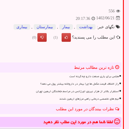
556
1402/06/21
20:17:36
تگهای خبر:
بهداشت
,
بیمار
,
بیمارستان
,
بیماری
این مطلب را می پسندید؟
(0)
(1)
تازه ترین مطالب مرتبط
مجلس برای یاری صنعت دارو چه کرده است
راز اختلاف قیمت مکمل ها چرا بیمار در داروخانه بیشتر پول می دهد؟
استقرار بالاتر از هزار نیروی اورژانس در مراسم جاماندگان اربعین تهران
تیم های تخصصی درمانی راهی مرزهای اربعین شدند
نظرات بینندگان در مورد این مطلب
لطفا شما هم
در مورد این مطلب
نظر دهید