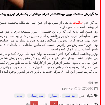
به گزارش سلامت، وزیر بهداشت از اعزام بیشتر از یک هزار نیروی بهدا
به گزارش
سلامت
به نقل از مهر، بهرام عین الهی شامگاه پنجشنبه ضمن
از بهشت است، حضور داریم.
وی ضمن اشاره به این که زائرین حسینی از مرز شلمچه درحال عبور هستن
شهید سلیمانی بازدید کردیم و عاشقان امام حسین در کادر بهداشت و درما
عین الهی اضافه کرد: اتوبوس آمبولانس هم به صورت سیار در مرز شلمچه 
وی ا
تابش آفتاب بسیار کمک کننده است.
وزیر بهداشت اضافه کرد: افراد نسبت به توان خود پیاده روی کنند و نیاز 
وی اظهار داشت: بیمارستان های ما در آبادان و خرمشهر و مرزهای شلمچه، 
عین الهی بیان نمود: بیشتر از هزار نفر از کارکنان ما به مناطق مرزی
می گیرند، ضمن این که ۶۰ مرکز خدمات ناباروری در کشور بوجود آمده است.
601
1402/06/05
13:16:33
تگهای خبر:
بهداشت
,
بیمار
,
بیمارستان
,
بیمه
این مطلب را می پسندید؟
(0)
(1)