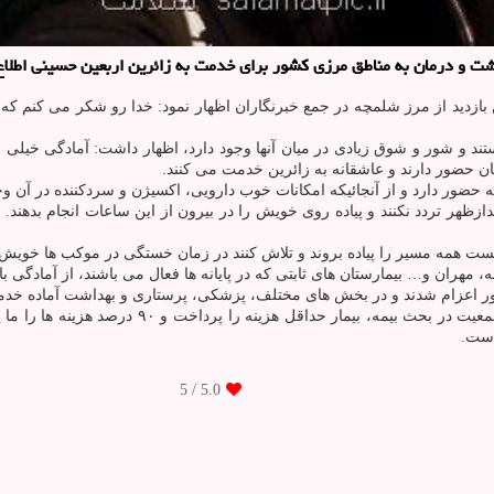
شت و درمان به مناطق مرزی کشور برای خدمت به زائرین اربعین حسینی اطلاع
 بازدید از مرز شلمچه در جمع خبرنگاران اظهار نمود: خدا رو شکر می کنم
د و شور و شوق زیادی در میان آنها وجود دارد، اظهار داشت: آمادگی خیلی
ن حضور دارند و عاشقانه به زائرین خدمت می کنند.
حضور دارد و از آنجائیکه امکانات خوب دارویی، اکسیژن و سردکننده در آن وج
فزود: سفارش من زائرین اینست که مابین ساعات ۱۰ بامداد تا ۴ بعدازظهر تردد نکنند و پیاده روی خویش را در ب
نیست همه مسیر را پیاده بروند و تلاش کنند در زمان خستگی در موکب ها خویش ر
مهران و… بیمارستان های ثابتی که در پایانه ها فعال می باشند، از آمادگی با
 کشور اعزام شدند و در بخش های مختلف، پزشکی، پرستاری و بهداشت آماده خد
وی ضمن اشاره به بحث جوانی جمعیت، اظهار داشت: 
/ 5
5.0