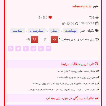
منبع:
salamatpic.ir
/ 5
5.0
705
1402/05/14
09:12:20
تگهای خبر:
بهداشت
,
بیمار
,
بیمارستان
,
سلامت
این مطلب را می پسندید؟
(0)
(1)
تازه ترین مطالب مرتبط
گزارشگر سلامت رکن چهارم حکمرانی سلامت
مجلس برای یاری صنعت دارو چه کرده است
راز اختلاف قیمت مکمل ها چرا بیمار در داروخانه بیشتر پول می دهد؟
استقرار بالاتر از هزار نیروی اورژانس در مراسم جاماندگان اربعین تهران
نظرات بینندگان در مورد این مطلب