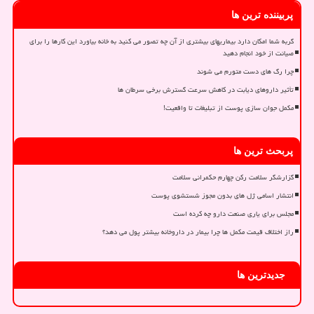
پربیننده ترین ها
گربه شما امکان دارد بیماریهای بیشتری از آن چه تصور می کنید به خانه بیاورد این کارها را برای
صیانت از خود انجام دهید
چرا رگ های دست متورم می شوند
تأثیر داروهای دیابت در کاهش سرعت گسترش برخی سرطان ها
مکمل جوان سازی پوست از تبلیغات تا واقعیت!
پربحث ترین ها
گزارشگر سلامت رکن چهارم حکمرانی سلامت
انتشار اسامی ژل های بدون مجوز شستشوی پوست
مجلس برای یاری صنعت دارو چه کرده است
راز اختلاف قیمت مکمل ها چرا بیمار در داروخانه بیشتر پول می دهد؟
جدیدترین ها