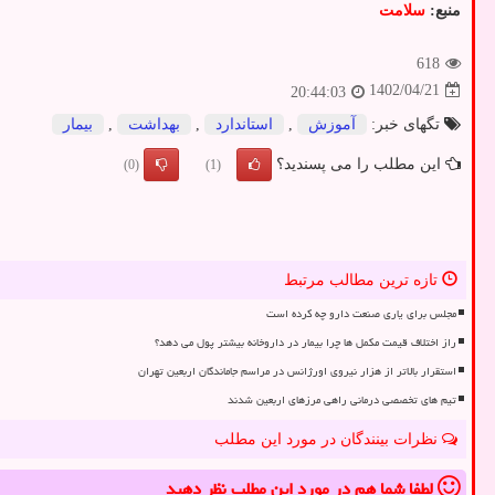
منبع:
سلامت
618
1402/04/21
20:44:03
تگهای خبر:
آموزش
,
استاندارد
,
بهداشت
,
بیمار
این مطلب را می پسندید؟
(0)
(1)
تازه ترین مطالب مرتبط
مجلس برای یاری صنعت دارو چه کرده است
راز اختلاف قیمت مکمل ها چرا بیمار در داروخانه بیشتر پول می دهد؟
استقرار بالاتر از هزار نیروی اورژانس در مراسم جاماندگان اربعین تهران
تیم های تخصصی درمانی راهی مرزهای اربعین شدند
نظرات بینندگان در مورد این مطلب
لطفا شما هم
در مورد این مطلب
نظر دهید