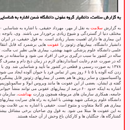
به گزارش سلامت، دانشیار گروه عفونی دانشگاه ضمن اشاره به شناسایی ۲۰۰ نوع بیماری مشترک بین انسان و دام در جهان اظهار داشت: خیلی از این بیماری ها درمان پذیر هستن
به گزارش
سلامت
مختلف دنیا از گستردگی و شیوع زیادی برخوردار می باشند. وی، باتوجه 
این بیماری ها دارای اهمیت بسیار زیادی است. به قول حقیقی، در ایران
دانشیار دانشگاه، بیماریهای زئونوز را
عفونت
هایی برشمرد که قابل انتقا
علمی دانشگاه علوم پزشکی شهید بهشتی، بیماری هایی نظیر تب مالت، تب
ساله در کشور ما سبب درگیری برخی از افراد می شود و متأسفانه در بعضی
که در صورت عدم رعایت استانداردهای لازم در زمان ذبح دام و مصرف گوشت
۱۳۷۸ به صورت رسمی و قطعی در کشور ما تأیید و شناسایی شد. وی با ا
زدن کنه آلوده یا ۵ تا ۶ روز پس از تماس فرد با حیوان آ
گفته ی ایشان، بعضی از این عفونت ها مانند ویروس ابولا و سالمونلوزیس 
اشاره به اینکه حدود ۶۰ درصد از بیماریهای عفونی می تو
جامعه، همکاری سازمان های مربوطه همچون وزارت
بهداشت
، سازمان 
دانشگاه علوم پزشکی شهید بهشتی با اشاره به راه های سرایت بیماریهای ز
بیماری هم کاملا متفاوت و متنوع است. حقیقی با اشاره به بی علامت بودن
به این عفونت ها مبتلا می شود. به قول وی صاحبان برخی مشاغل بیشتر د
کشتارگاه ها، جنگلبان ها و کارکنان باغ وحش از آن جمله هستند.