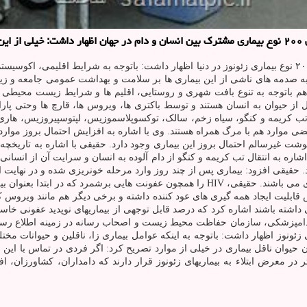
د.
به نقل از مهر، مهرداد حقیقی، با اشاره به شناسایی ۲۰۰ نوع بیماری زئونوز در دنیا اظهار داشت: باتوجه
به صدمه های ناشی از این بیماری ها بر سلامت و بهداشت عمومی جامعه و زیان
 هم باتوجه به تنوع بافت شهری و روستایی، اقلیم ها و شرایط زیست محیطی مت
ل از حیوان به انسان هستند و توسط باکتری ها، ویروس ها، قارچ ها وحتی پا
 کریمه و کنگو، سیاه زخم، سالک، توکسوپلاسموزیس، لپتوسپیروزیس، هاری و 
 موارد هم با مرگ همراه هستند. وی با اشاره به افزایش احتمال بروز موارد 
 غیرسالم احتمال بروز این بیماری وجود دارد. حقیقی با اشاره به تاریخچه 
شاره به انتقال تب کریمه و کنگو از دام آلوده به انسان و سرایت آن از انسان
لوده ایجاد می شود. حقیقی افزود: بیماری پس از چند روز وارد مرحله خونریزی شده و در 
واکسیناسیون و سایر روش ها هم بعضی از بیماریهای زئونوز قابل پیشگیری می باشند. حقیقی، IV
قابلیت ایجاد همه گیری های عود کننده داشته و برخی دیگر هم مانند ویروس کر
انند منشأ حیوانی داشته باشند اشاره کرد که درصد قابل توجهی از بیماریهای نوپدید عفو
دامپزشکی، سازمان حفاظت محیط زیست و اصحاب رسانه در زمینه اطلاع رس
ئونوز اظهار داشت: باتوجه به اینکه عوامل بیماری زا، ناقلین و حیوانات مخت
 حیوان ناقل بیماری در خیلی از موارد تصریح کرد: اگر فردی در تماس با این ح
ر معرض ابتلاء به بیماریهای زئونوز قرار دارند که دامداران، کشاورزان، اف