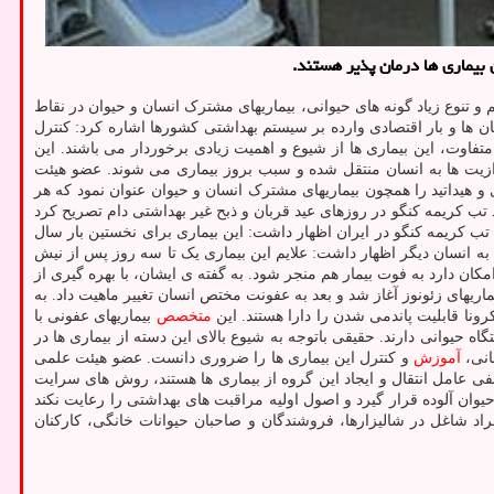
 به شرایط اقلیمی، اکوسیستم و تنوع زیاد گونه های حیوانی، بیماریهای مشترک انسان و حیوان در نقاط
 ها و بار اقتصادی وارده بر سیستم بهداشتی کشورها اشاره کرد: کنترل
فاوت، این بیماری ها از شیوع و اهمیت زیادی برخوردار می باشند. این
رازیت ها به انسان منتقل شده و سبب بروز بیماری می شوند. عضو هیئت
هیداتید را همچون بیماریهای مشترک انسان و حیوان عنوان نمود که هر
تب کریمه کنگو در روزهای عید قربان و ذبح غیر بهداشتی دام تصریح کرد
تب کریمه کنگو در ایران اظهار داشت: این بیماری برای نخستین بار سال
ی به انسان دیگر اظهار داشت: علایم این بیماری یک تا سه روز پس از نیش
نهایت امکان دارد به فوت بیمار هم منجر شود. به گفته ی ایشان، با بهره گیری از
H را همچون عفونت هایی برشمرد که در ابتدا بعنوان بیماریهای زئونوز آغاز شد و بعد به عفونت مختص انسان تغییر ماهیت داد. به
ونا قابلیت پاندمی شدن را دارا هستند. این
متخصص
بیماریهای عفونی با
نی خاستگاه حیوانی دارند. حقیقی باتوجه به شیوع بالای این دسته از بیماری ها در
انی،
آموزش
و کنترل این بیماری ها را ضروری دانست. عضو هیئت علمی
لفی عامل انتقال و ایجاد این گروه از بیماری ها هستند، روش های سرایت
یوان آلوده قرار گیرد و اصول اولیه مراقبت های بهداشتی را رعایت نکند
راد شاغل در شالیزارها، فروشندگان و صاحبان حیوانات خانگی، کارکنان