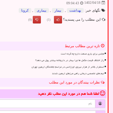
1402/04/18
09:04:43
تگهای خبر:
بهداشت
,
بیمار
,
بیماری
,
كرونا
این مطلب را می پسندید؟
(0)
(1)
تازه ترین مطالب مرتبط
مجلس برای یاری صنعت دارو چه کرده است
راز اختلاف قیمت مکمل ها چرا بیمار در داروخانه بیشتر پول می دهد؟
استقرار بالاتر از هزار نیروی اورژانس در مراسم جاماندگان اربعین تهران
تیم های تخصصی درمانی راهی مرزهای اربعین شدند
نظرات بینندگان در مورد این مطلب
لطفا شما هم
در مورد این مطلب
نظر دهید