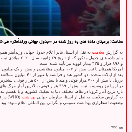
سلامت: برمبنای داده های به روز شده در «جدول جهانی ورلداُمتر» طی شبانه روز گذشته بیماری کووید-19 (ناشی از کروناویروس) 
به گزارش
سلامت
به نقل از ایسنا، بنابر اعلام جدول جهانی ورلداُمتر همین طور استرالیا با ثبت ۱۹ فوتی و بیش از ۱۰۰۰ ابتلای جدید، بالاترین آمار مبتلایان
و ۸۹۸ هزار و ۴۳۵ بیمار کووید نیز تأیید شده است.
آمریکا همچنان با ثبت بیش از ۱۰۷ میلیون مبتلاشدن و بیش از یک میلیون و ۱۶۰ هزار فوتی به ترتیب رکورد مبتلاشدن و مرگ های کرونائی را در کل دنیا دارد.
بعد از ایالات متحده،
برزیل با بیش از ۷۰۰ هزار فوتی و هند با بیش از ۵۰۰ هزار فوتی، بیشترین مرگ و میر کرونائی را به ثبت رسانده اند.
در اروپا نیز روسیه با ثبت بیش از ۳۹۹ هزار فوتی، بالاترین آمار مرگ های کرونائی در این قاره را تا حالا گزارش کرده است.
تازه ترین آمار کرونا در نقاط مختلف دنیا به تفکیک کشورها و با تقسیم 
به گزارش سلامت به نقل از ایسنا، سازمان جهانی
بهداشت
وضعیت اضطراری بهداشت عمومی و نگرانی بین المللی اعلام نموده بود.
759