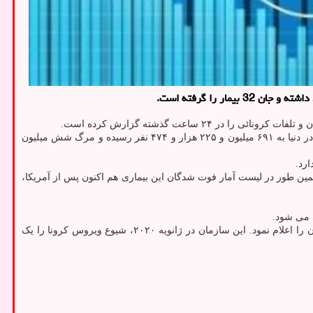
بنابر داده های جدول مذکور که از تاریخ ۲۹ ژانویه سال ۲۰۲۰ میلادی ثبت آمار رسمی کرونائی را آغاز نموده است، تا حالا مجموع مبتلایان به این بیماری در دنیا به ۶۹۱ میلیون و ۲۲۵ هزار و ۴۷۴ نفر رسیده و مرگ شش میلیون
بتلایان اشغال کرده اند و همین طور در لیست آمار فوت شدگان این بیماری هم اکنون پس از آمریکا،
 می شود.
(WHO) در تاریخ جمعه ۵ مه ۲۰۲۳ بطور رسمی پایان وضعیت اضطراری کووید ۱۹ در جهان را اعلام نمود. این سازمان در ژانویه ۲۰۲۰، شیوع ویروس کرونا را یک