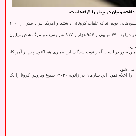
به نقل از ایسنا، بنابر اعلام جدول جهانی ورلداُمتر همین طور آمریکا و آذربایجان هر کدام با ثبت یک فوتی در ۲۴ ساعت گذشته تنها کشورهایی بوده اند که تلفات کرونائی داشتند و آمریکا نیز با بیش از ۱۰۰۰
بنابر داده های جدول مذکور که از تاریخ ۲۹ ژانویه سال ۲۰۲۰ میلادی ثبت آمار رسمی کرونائی را آغاز نموده است، تا حالا مجموع مبتلایان به این بیماری در دنیا به ۶۹۰ میلیون و ۹۵۶ هزار و ۹۱۷ نفر رسیده و مرگ شش میلیون
بتلایان اشغال کرده اند و همین طور در لیست آمار فوت شدگان این بیماری هم اکنون پس از آمریکا،
 می شود.
(WHO) در تاریخ جمعه ۵ مه ۲۰۲۳ بطور رسمی پایان وضعیت اضطراری کووید ۱۹ در جهان را اعلام نمود. این سازمان در ژانویه ۲۰۲۰، شیوع ویروس کرونا را یک