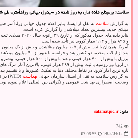
سلامت: برمبنای داده های به روز شده در «جدول جهانی ورلداُمتر» طی شبانه روز گذشته بیماری کووید-19 (ناشی از کروناویروس) 
به گزارش
سلامت
مبتلای جدید، بیشترین تعداد مبتلاشدن را گزارش کرده است.
و ۸۹۵ هزار و ۹۱۳ بیمار کووید نیز تأیید شده است.
آمریکا همچنان با ثبت بیش از ۱۰۷ میلیون مبتلاشدن و بیش از یک میلیون و ۱۶۰ هزار فوتی به ترتیب رکورد مبتلاشدن و مرگ های کرونائی را در کل دنیا دارد.
بعد از ایالات متحده،
برزیل با بیش از ۷۰۰ هزار فوتی و هند با بیش از ۵۰۰ هزار فوتی، بیشترین مرگ و میر کرونائی را به ثبت رسانده اند.
در اروپا نیز روسیه با ثبت بیش از ۳۹۹ هزار فوتی، بالاترین آمار مرگ های کرونائی در این قاره را تا حالا گزارش کرده است.
تازه ترین آمار کرونا در نقاط مختلف دنیا به تفکیک کشورها و با تقسیم 
به گزارش سلامت به نقل از ایسنا، سازمان جهانی
بهداشت
وضعیت اضطراری بهداشت عمومی و نگرانی بین المللی اعلام نموده بود.
منبع:
salamatpic.ir
742
1402/04/12
07:06:55