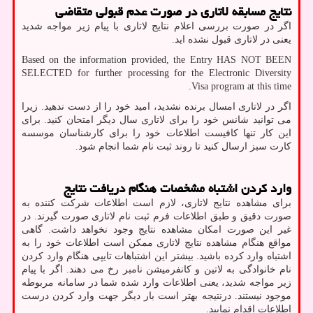
نتایج مسابقه لاتاری در صورت عدم قبولی متقاضی
اگر در صورت بررسی اعلام نتایج لاتاری با پیام زیر مواجه شدید
یعنی در لاتاری قبول نشده اید.
Based on the information provided, the Entry HAS NOT BEEN
SELECTED for further processing for the Electronic Diversity
.
Visa program at this time
اگر در لاتاری امسال برنده نشدید، امید خود را از دست ندهید. زیرا
می توانید شانس خود را برای لاتاری سال دیگر امتحان کنید. برای
این کار تنها کافیست اطلاعات خود را برای کارشناسان موسسه
کارت سبز ارسال کنید تا روند ثبت نام شما انجام شود.
وارد کردن اشتباه مشخصات هنگام دریافت نتایج
برای مشاهده نتایج لاتاری، لازم است اطلاعات شرکت کننده به
صورت دقیق و طبق اطلاعات فرم ثبت نام لاتاری صورت گیرند. در
غیر این صورت امکان مشاهده نتایج وجود نخواهد داشت. گاهی
مواقع هنگام مشاهده نتایج لاتاری ممکن است اطلاعات خود را به
اشتباه وارد کرده باشید. بیشتر این اشتباهات تایپی هنگام وارد کردن
نام خانوادگی به لاتین و کانفرمیشن نامبر رخ می دهند. اگر با پیام
زیر مواجه شدید، یعنی اطلاعات وارد شده شما در سامانه مربوطه
موجود نیستند. درنتیجه بهتر است بار دیگر جهت وارد کردن درست
اطلاعات اقدام نمایید.