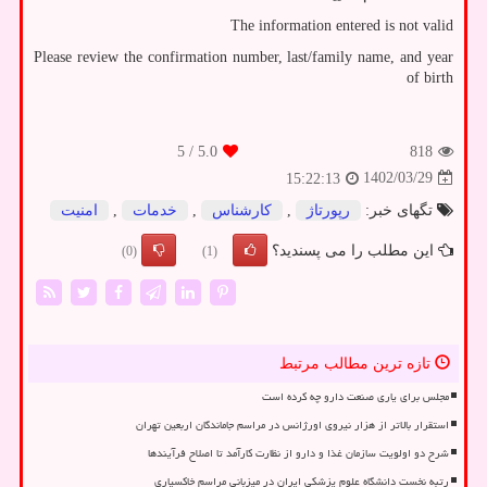
The information entered is not valid
Please review the confirmation number, last/family name, and year
of birth
/ 5
5.0
818
1402/03/29
15:22:13
تگهای خبر:
رپورتاژ
,
كارشناس
,
خدمات
,
امنیت
این مطلب را می پسندید؟
(0)
(1)
تازه ترین مطالب مرتبط
مجلس برای یاری صنعت دارو چه کرده است
استقرار بالاتر از هزار نیروی اورژانس در مراسم جاماندگان اربعین تهران
شرح دو اولویت سازمان غذا و دارو از نظارت کارآمد تا اصلاح فرآیندها
رتبه نخست دانشگاه علوم پزشکی ایران در میزبانی مراسم خاکسپاری