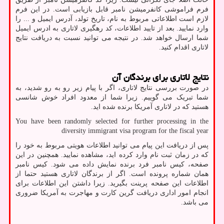
فرم فراموشی کانفرمیشن نامبر قابل بازیابی است. در این فرم
لازم است اطلاعاتی مربوط به نام، تاریخ تولد، آدرس ایمیل و ... را
وارد نمایید. بعد از تایید اطلاعات، کد رهگیری لاتاری به ادرس ایمیل
شما ارسال خواهد شد. در نتیجه می توانید نسبت به دریافت نتایج
لاتاری اقدام کنید.
نتایج لاتاری برای برندگان آن
در صورت بررسی نتایج لاتاری، اگر با پیام زیر رو به رو شدید، به
شما تبریک می گوییم. زیرا شما از معدود افراد خوش شانسی
هستید که در لاتاری آمریکا برنده شده اید.
You have been randomly selected for further processing in the
diversity immigrant visa program for the fiscal year
پس از دریافت این پیام می توانید اطلاعات هویتی مربوط به خود را
که در زمان ثبت نام وارد کرده اید، مشاهده نمایید. همچنین در این
صفحه، کیس نامبر فرد برنده نمایش داده می شود. کیس نامبر
همان شماره پرونده است. اگر از برندگان لاتاری هستید حتما از
اطلاعات این صفحه پرینت بگیرید. زیرا داشتن این اطلاعات برای
انجام امور اداری دریافت گرین کارت و مهاجرت به آمریکا ضروری
می باشد.