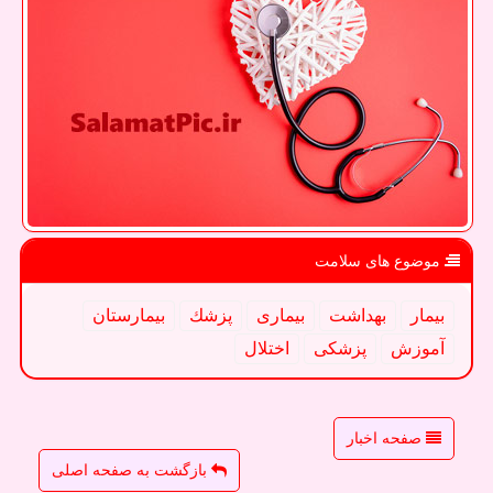
موضوع های سلامت
بیمار
بهداشت
بیماری
پزشك
بیمارستان
آموزش
پزشكی
اختلال
صفحه اخبار
بازگشت به صفحه اصلی