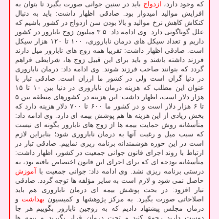
که وجود دارد،
ازدواج
باید در سنین جوانی صورت بگیرد تا بتوان به
افزایش موالید امیدوار بود. صادقی اظهار داشت: باید به دنبال
کنکاش کاهش نرخ موالید و بالا بودن سن ازدواج در کشور باشیم که
علل گوناگونی دارد. وی ادامه داد: ۳.۵ میلیون زوج نابارور در کشور
داریم و تعداد سیکل های درمان ناباروری، ۱۰۰ تا ۱۲۰ هزار سیکل
است. صادقی اظهار داشت: تقریبا همه زوج های نابارور میل دارند
فرزند داشته باشند و باید برای این قبیل زوج ها، شرایطی فراهم
گردد که بتوانند صاحب فرزند شوند. وی ادامه داد: درمان ناباروری
در دنیا گران است ولی در کشور ما ارزان است. صادقی تبار با
عنوان این مطلب که هزینه درمان ناباروری در دنیا بین ۱۰ تا ۱۵
هزار دلار است، اظهار داشت: این هزینه در کشورهای منطقه بین ۵
تا ۶ هزار دلار است و در کشور ما ۶۰۰ تا ۷۰۰ دلار هزینه دارد که
بخش زیادی از این هزینه ها هم پوشش بیمه ای دارد. وی ادامه داد:
متأسفانه روش حمایت بیمه ها از زوج های نابارور بگونه ای نیست
که سبب میل و رغبت آنها به درمان ناباروری شود؛ بنابراین لازم
است در این حوزه هوشمندانه برنامه ریزی نماییم. صادقی تبار در
ارتباط با روند اجرای قانون جوانی جمعیت در کشور، اظهار داشت:
متأسفانه بودجه ای که برای اجرای این قانون اختصاص یافته بود، به
درستی برنامه ریزی نشد. وی ادامه داد: جوانی جمعیت با
آموزش
حاصل نمی شود و لازم است به سایر مؤلفه ها توجه گردد. صادقی
تبار افزود: در بحث پوشش بیمه ای درمان ناباروری هم باید
اصلاحاتی صورت بگیرد. به مرکز پژوهشها و کمیسیون
بهداشت
و
درمان مجلس پیشنهاد دادیم که به زوجین نابارور بگوییم هر جا
دوست دارید رجوع کنید و تحت درمان قرار بگیرید و بیمه ها