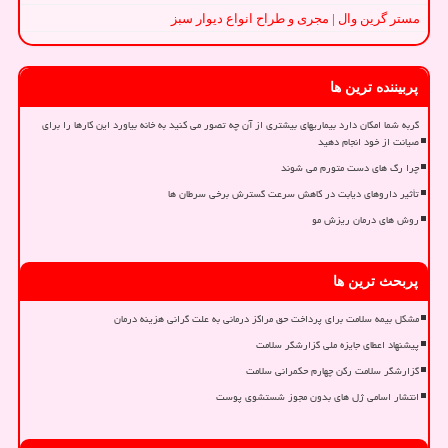
مستر گرین وال | مجری و طراح انواع دیوار سبز
پربیننده ترین ها
گربه شما امکان دارد بیماریهای بیشتری از آن چه تصور می کنید به خانه بیاورد این کارها را برای
صیانت از خود انجام دهید
چرا رگ های دست متورم می شوند
تأثیر داروهای دیابت در کاهش سرعت گسترش برخی سرطان ها
روش های درمان ریزش مو
پربحث ترین ها
مشکل بیمه سلامت برای پرداخت حق مراکز درمانی به علت گرانی هزینه درمان
پیشنهاد اعطای جایزه ملی گزارشگر سلامت
گزارشگر سلامت رکن چهارم حکمرانی سلامت
انتشار اسامی ژل های بدون مجوز شستشوی پوست