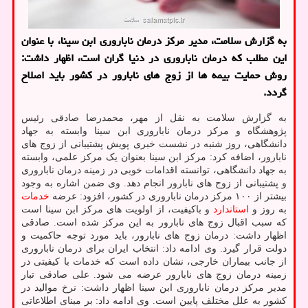
به گزارش سلامت، مدیر مرکز درمان ناباروری ابن سینا، با عنوان
این مطلب که درمان ناباروری در دنیا گران است، اظهار داشت:
روش حمایت بیمه ها از زوج های نابارور در کشور باید اصلاح
گردد.
به گزارش سلامت به نقل از مهر، محمدرضا صادقی رئیس
پژوهشگاه و مرکز درمان ناباروری ابن سینا وابسته به جهاد
دانشگاهی، روز شنبه در نشست خبری پویش پشتیبانی از زوج های
نابارور، اضافه کرد: مرکز ابن سینا بعنوان یک مرکز علمی، وابسته
به جهاد دانشگاهی، توانسته اقدامات خوبی در زمینه درمان ناباروری
و پشتیبانی از زوج های نابارور انجام دهد. وی ضمن اشاره به وجود
بیشتر از ۱۰۰ مرکز درمان ناباروری در کشور، افزود: عرضه
خدمات
به روز و
استاندارد
و باکیفیت، از اولویت های مرکز ابن سینا است
که سبب اقبال زوج های نابارور به این مرکز شده است. صادقی
اظهار داشت: درمان زوج های نابارور، باید مورد توجه حاکمیت و
دولت قرار گیرد. وی ادامه داد: انتخاب ایران برای درمان ناباروری
از جانب بیماران خارجی، نشان داده است که خدمات با کیفیتی در
زمینه درمان زوج های نابارور عرضه می شود. علی صادقی تبار
مدیر مرکز درمان ناباروری ابن سینا اظهار داشت: نرخ موالید در
کشور به علل مختلف پایین است. وی ادامه داد: بر مبنای اطلاعاتی