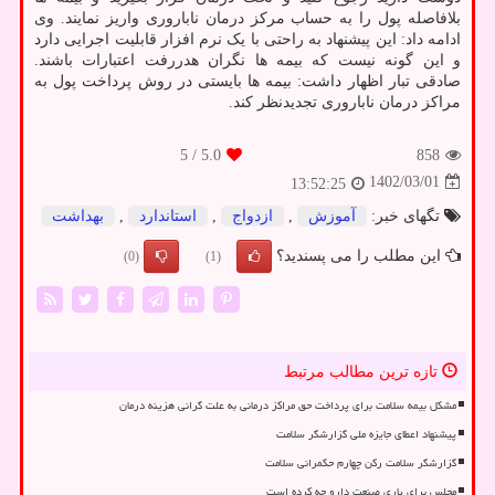
بلافاصله پول را به حساب مرکز درمان ناباروری واریز نمایند. وی
ادامه داد: این پیشنهاد به راحتی با یک نرم افزار قابلیت اجرایی دارد
و این گونه نیست که بیمه ها نگران هدررفت اعتبارات باشند.
صادقی تبار اظهار داشت: بیمه ها بایستی در روش پرداخت پول به
مراکز درمان ناباروری تجدیدنظر کند.
/ 5
5.0
858
1402/03/01
13:52:25
تگهای خبر:
آموزش
,
ازدواج
,
استاندارد
,
بهداشت
این مطلب را می پسندید؟
(0)
(1)
تازه ترین مطالب مرتبط
مشکل بیمه سلامت برای پرداخت حق مراکز درمانی به علت گرانی هزینه درمان
پیشنهاد اعطای جایزه ملی گزارشگر سلامت
گزارشگر سلامت رکن چهارم حکمرانی سلامت
مجلس برای یاری صنعت دارو چه کرده است