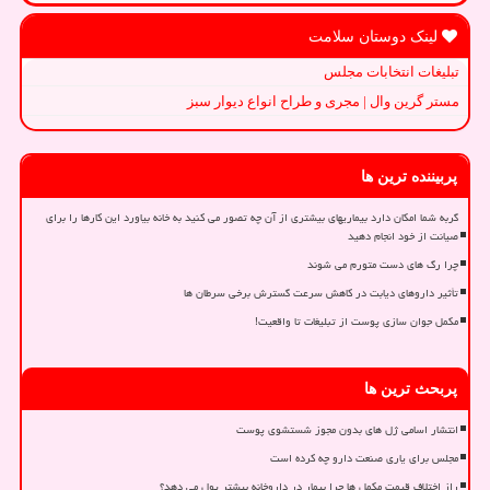
لینک دوستان سلامت
تبلیغات انتخابات مجلس
مستر گرین وال | مجری و طراح انواع دیوار سبز
پربیننده ترین ها
گربه شما امکان دارد بیماریهای بیشتری از آن چه تصور می کنید به خانه بیاورد این کارها را برای
صیانت از خود انجام دهید
چرا رگ های دست متورم می شوند
تأثیر داروهای دیابت در کاهش سرعت گسترش برخی سرطان ها
مکمل جوان سازی پوست از تبلیغات تا واقعیت!
پربحث ترین ها
انتشار اسامی ژل های بدون مجوز شستشوی پوست
مجلس برای یاری صنعت دارو چه کرده است
راز اختلاف قیمت مکمل ها چرا بیمار در داروخانه بیشتر پول می دهد؟