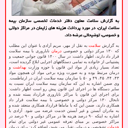
به گزارش سلامت معاون دفتر خدمات تخصصی سازمان بیمه
سلامت ایران، در مورد پرداخت هزینه های زایمان در مراکز دولتی
و خصوصی، توضیحاتی عرضه داد.
به گزارش
سلامت
به نقل از مهر، مریم آزادی با عنوان این مطلب
که ۱۳۰ مرکز دولتی و خصوصی
درمان
ناباروری با بیمه سلامت
قرار داد دارند، اظهار داشت: در سال ۱۴۰۰ قانون جوانی جمعیت و
پشتیبانی از خانواده به تمامی دستگاههای اجرایی ابلاغ گردیده است،
تعداد بسیار زیادی از مواد این قانون با حوزه وزارت
بهداشت
و
درمان مرتبط بوده و به صورت ویژه برخی مواد آن همچون مواد
۴۳، ۴۴، ۴۵، ۴۹ و ۵۰ با سازمان بیمه سلامت ایران در ارتباطست.
وی ضمن اشاره به این که سازمان بیمه سلامت ایران نسبت به
سایر دستگاه ها در اجرای این قانون پیش رو است اظهار داشت:
برای اجرای این قانون با مراکز ناباروری قرارداد بسته شده و
تابحال ۱۳۰ مرکز دولتی و خصوصی با بیمه سلامت قرار داد
همکاری دارند، ضمن این که با ماماها قرارداد همکاری منعقد شده و
به مادران آبستن و غیر آبستن خدمت عرضه می شود. آزادی با
اشاره به اینکه ۹۰ درصد هزینه ها در مراکز دولتی و ۹۰ درصد در
مراکز خصوصی بر مبنای تعرفه عمومی غیر دولتی برای تمام
خدمات
تشخیصی و درمانی تقبل می شود، اضافه کرد: برای درمان