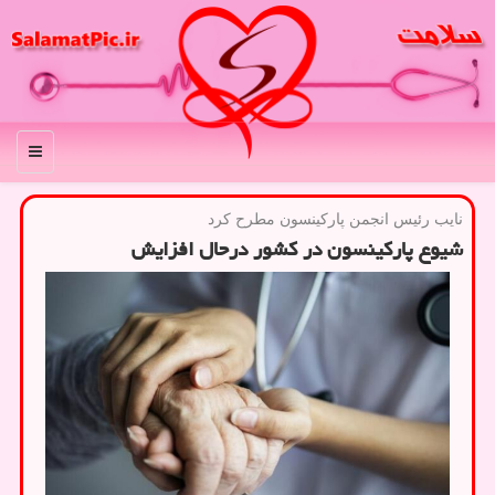
منو
نایب رئیس انجمن پاركینسون مطرح كرد
شیوع پارکینسون در کشور درحال افزایش