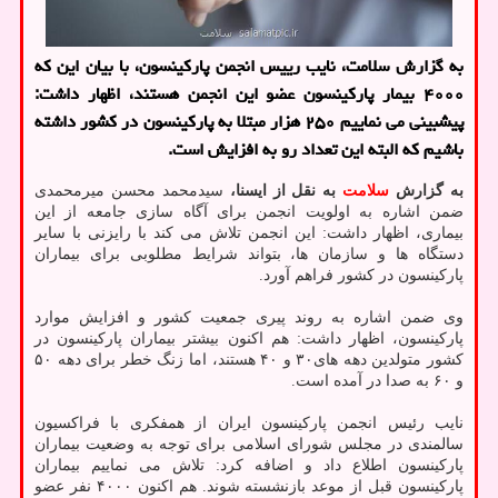
به گزارش سلامت، نایب رییس انجمن پارکینسون، با بیان این که
۴۰۰۰ بیمار پارکینسون عضو این انجمن هستند، اظهار داشت:
پیشبینی می نماییم ۲۵۰ هزار مبتلا به پارکینسون در کشور داشته
باشیم که البته این تعداد رو به افزایش است.
به گزارش
سلامت
به نقل از ایسنا،
سیدمحمد محسن میرمحمدی
ضمن اشاره به اولویت انجمن برای آگاه سازی جامعه از این
بیماری، اظهار داشت: این انجمن تلاش می کند با رایزنی با سایر
دستگاه ها و سازمان ها، بتواند شرایط مطلوبی برای بیماران
پارکینسون در کشور فراهم آورد.
وی ضمن اشاره به روند پیری جمعیت کشور و افزایش موارد
پارکینسون، اظهار داشت: هم اکنون بیشتر بیماران پارکینسون در
کشور متولدین دهه های۳۰ و ۴۰ هستند، اما زنگ خطر برای دهه ۵۰
و ۶۰ به صدا در آمده است.
نایب رئیس انجمن پارکینسون ایران از همفکری با فراکسیون
سالمندی در مجلس شورای اسلامی برای توجه به وضعیت بیماران
پارکینسون اطلاع داد و اضافه کرد: تلاش می نماییم بیماران
پارکینسون قبل از موعد بازنشسته شوند. هم اکنون ۴۰۰۰ نفر عضو