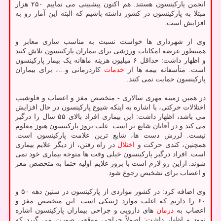
انجمن پارکینسون هستند. هم اکنون پیشبینی می نماییم ۲۵۰ هزار
مبتلا به پارکینسون در کشور داشته باشیم که البته این آمار رو به
افزایش است.
وی از شهرداری ها خواست نسبت به مناسب سازی معابر و
همینطور عرضه امکانات ورزشی برای بیماران پارکینسون تلاش کنند
و اظهار داشت: حداقل ۶ میلیون هزینه ماهانه یک بیمار پارکینسون
است. متأسفانه بیمه ها از
خدمات
کاردرمانی و…، برای بیماران
پارکینسون حمایت نمی کنند.
در همین زمینه مهری سالاری - متخصص مغز و اعصاب و فلوشیپ
اختلالات حرکتی، با اشاره به اینکه شیوع پارکینسون در حال افزایش
می باشد، اظهار داشت: این بیماری افراد بالای ۵۵ سال را درگیر
می کند و در آقایان شایع تر است. علت بروز پارکینسون هنوز معلوم
نیست. لرزش دست ها، شایع ترین علامت پارکینسون است.
همچنین، کندی حرکت و
اختلال
در راه رفتن، از دیگر علایم بیماری
است. افراد درگیر پارکینسون خیلی وقت ها متوجه بیماری خود نمی
شوند. ازاین رو لازم است با بروز علایم اولیه حتما به متخصص مغز
و اعصاب برای تشخیص رجوع شود.
وی اضافه کرد: در کشور مواردی از پارکینسون در سنین دهه ۵۰ و
۶۰ را داریم که اغلب موارد ژنتیکی است. این متخصص مغز و
اعصاب به
درمان
های دارویی و جراحی بیماران پارکینسون اشاره
نمود و اظهار داشت: اصولاً جراحی موقعی صورت می گیرد که