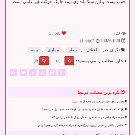
خوب نیست و این سنگ اندازی بیمه ها یک حرکت غیر علمی است.
/ 5
5.0
723
1402/01/28
11:44:07
تگهای خبر:
اختلال
,
بیمار
,
بیماری
,
بیمه
این مطلب را می پسندید؟
(0)
(1)
تازه ترین مطالب مرتبط
مجلس برای یاری صنعت دارو چه کرده است
راز اختلاف قیمت مکمل ها چرا بیمار در داروخانه بیشتر پول می دهد؟
سرعت راه رفتن در سالمندی احتمال زوال شناختی را می کاهد
استقرار بالاتر از هزار نیروی اورژانس در مراسم جاماندگان اربعین تهران