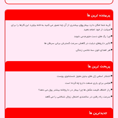
پربیننده ترین ها
گربه شما امکان دارد بیماریهای بیشتری از آن چه تصور می کنید به خانه بیاورد این کارها را برای
صیانت از خود انجام دهید
چرا رگ های دست متورم می شوند
تأثیر داروهای دیابت در کاهش سرعت گسترش برخی سرطان ها
هر اهدای خون سه شانس زندگی
پربحث ترین ها
انتشار اسامی ژل های بدون مجوز شستشوی پوست
مجلس برای یاری صنعت دارو چه کرده است
راز اختلاف قیمت مکمل ها چرا بیمار در داروخانه بیشتر پول می دهد؟
سرعت راه رفتن در سالمندی احتمال زوال شناختی را می کاهد
جدیدترین ها