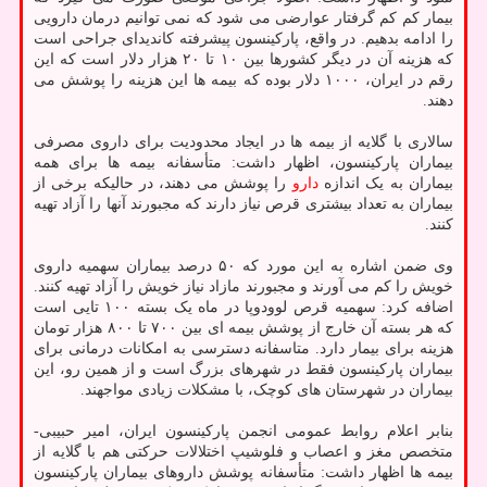
بیمار کم کم گرفتار عوارضی می شود که نمی توانیم درمان دارویی
را ادامه بدهیم. در واقع، پارکینسون پیشرفته کاندیدای جراحی است
که هزینه آن در دیگر کشورها بین ۱۰ تا ۲۰ هزار دلار است که این
رقم در ایران، ۱۰۰۰ دلار بوده که بیمه ها این هزینه را پوشش می
دهند.
سالاری با گلایه از بیمه ها در ایجاد محدودیت برای داروی مصرفی
بیماران پارکینسون، اظهار داشت: متأسفانه بیمه ها برای همه
بیماران به یک اندازه
دارو
را پوشش می دهند، در حالیکه برخی از
بیماران به تعداد بیشتری قرص نیاز دارند که مجبورند آنها را آزاد تهیه
کنند.
وی ضمن اشاره به این مورد که ۵۰ درصد بیماران سهمیه داروی
خویش را کم می آورند و مجبورند مازاد نیاز خویش را آزاد تهیه کنند.
اضافه کرد: سهمیه قرص لوودوپا در ماه یک بسته ۱۰۰ تایی است
که هر بسته آن خارج از پوشش بیمه ای بین ۷۰۰ تا ۸۰۰ هزار تومان
هزینه برای بیمار دارد. متاسفانه دسترسی به امکانات درمانی برای
بیماران پارکینسون فقط در شهرهای بزرگ است و از همین رو، این
بیماران در شهرستان های کوچک، با مشکلات زیادی مواجهند.
بنابر اعلام روابط عمومی انجمن پارکینسون ایران، امیر حبیبی-
متخصص مغز و اعصاب و فلوشیپ اختلالات حرکتی هم با گلایه از
بیمه ها اظهار داشت: متأسفانه پوشش داروهای بیماران پارکینسون