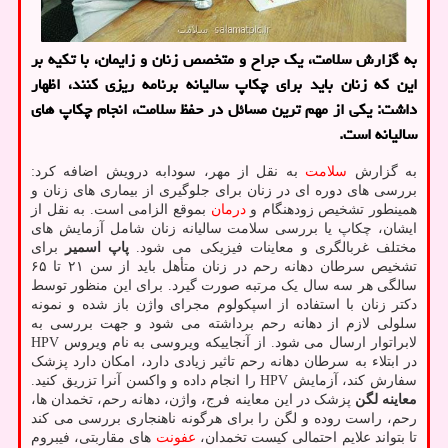
به گزارش سلامت، یک جراح و متخصص زنان و زایمان، با تکیه بر
این که زنان باید برای چکاپ سالیانه برنامه ریزی کنند، اظهار
داشت: یکی از مهم ترین مسائل در حفظ سلامت، انجام چکاپ های
سالیانه است.
به گزارش
سلامت
به نقل از مهر، سودابه درویش اضافه کرد:
بررسی های دوره ای در زنان برای جلوگیری از بیماری های زنان و
همینطور تشخیص زودهنگام و
درمان
بموقع الزامی است. به نقل از
ایشان، چکاپ یا بررسی سلامت سالیانه زنان شامل آزمایش های
مختلف غربالگری و معاینات فیزیکی می شود.
پاپ اسمیر
برای
تشخیص سرطان دهانه رحم در زنان متأهل باید از سن ۲۱ تا ۶۵
سالگی هر سه سال یک مرتبه صورت گیرد. برای این منظور توسط
دکتر زنان با استفاده از اسپکولوم مجرای واژن باز شده و نمونه
سلولی لازم از دهانه رحم برداشته می شود و جهت بررسی به
لابراتوار ارسال می شود. از آنجاییکه ویروسی به نام ویروس HPV
در ابتلاء به سرطان دهانه رحم تاثیر زیادی دارد، امکان دارد پزشک
سفارش کند، آزمایش HPV را انجام داده و واکسن آنرا تزریق کنید.
معاینه لگن
پزشک در این معاینه فرج، واژن، دهانه رحم، تخمدان ها،
رحم، راست روده و لگن را برای هرگونه ناهنجاری بررسی می کند
تا بتواند علایم احتمالی کیست تخمدان،
عفونت
های مقاربتی، فیبروم