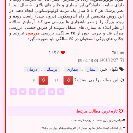
دارای سابقه خانوادگی این بیماری و خانم های بالای ۵۰ سال باید با
نظر پزشک هر ۲ تا ۵ سال یک مرتبه کولونوسکوپی انجام دهند. در
این روش متخصص از راه اندوسکوپی (درون بینی) راست روده و
روده بزرگ را از نظر ناهنجاری ها بررسی می کند. آزمایش سالانه
از نظر ابتلاء به بیماری های منتقل شونده از طریق جنسی، بررسی
میزان قند و چربی خون از ۴۵ سالگی، بررسی
هورمون
تیروئید و
چکاپ های پوکی استخوان در ۶۵ سالگی باید صورت گیرد.
/ 5
5.0
701
1401/12/27
09:04:18
تگهای خبر:
بیمار
,
بیماری
,
پزشك
,
درمان
این مطلب را می پسندید؟
(0)
(1)
تازه ترین مطالب مرتبط
مجلس برای یاری صنعت دارو چه کرده است
راز اختلاف قیمت مکمل ها چرا بیمار در داروخانه بیشتر پول می دهد؟