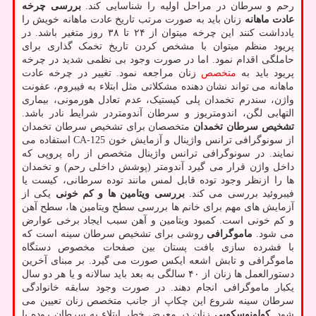
رحم و سرطان در مراحل اولیه را شناسایی کند.
بررسی چرخه
عادت ماهانه
زنان باید به صورت مرتب تاریخ عادت ماهانه خویش را
یادداشت کنند این چرخه میتوان از ۲۴ تا ۳۸ روز متغیر باشد. در
پریود منظم میتوان با مشخص کردن تاریخ تخمک گذاری برای
حاملگی اقدام نمود. اما در صورت وجود بی نظمی شدید در چرخه
پریود باید به
متخصص
زنان مراجعه نمود. تغییر در چرخه عادت
ماهانه می تواند نشان دهنده مشکلاتی مثل ابتلاء به فیبروم، عفونت
واژن، سندرم تخمدان پلی کیستیک، عدم تعادل هورمونی، بیماری
التهابی لگن، اندومتریوز و سرطان آندومتردر شرایط نادر باشد.
تشخیص سرطان تخمدان
متخصصان برای تشخیص سرطان تخمدان
از سونوگرافی ترانس واژینال و آزمایش خون CA-125 استفاده می
نمایند. در سونوگرافی ترانس واژینال متخصص از راه پروپی که
داخل واژن قرار می گیرد آندومتر (پوشش داخلی رحم) و تخمدان
ها را ازنظر وجود توده قابل لمس مانند توده سرطانی، کیست یا
فیبروئید بررسی می کند.
بررسی ویتامین ها و کم خونی
یکی از
آزمایش های مهم برای خانم ها بررسی سطح ویتامین ها، سطح آهن
و کم خونی است. کمبود ویتامین و آهن سبب ایجاد برخی عوارض
می شود.
ماموگرافی
روشی برای تشخیص سرطان سینه است که
با فشرده سازی بافت پستان بین صفحات مخصوص دستگاه
ماموگرافی و تابش اشعه ایکس صورت می گیرد. بر مبنای آخرین
دستورالعمل ها زنان از ۴۰ سالگی به بعد باید سالانه و یا هر دو سال
یکبار ماموگرافی انجام دهند. در صورت وجود سابقه خانوادگی
سرطان سینه شروع این چکاپ از جانب متخصص زنان تعیین می
شود.
کولونوسکوپی
زنان در معرض خطر ابتلاء به سرطان روده یا