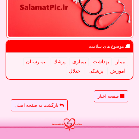
موضوع های سلامت
بیمار
بهداشت
بیماری
پزشك
بیمارستان
آموزش
پزشكی
اختلال
صفحه اخبار
بازگشت به صفحه اصلی