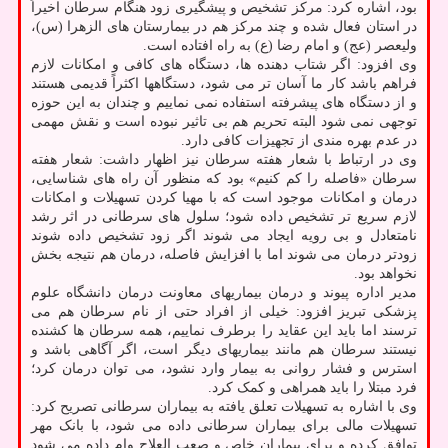
بود، اشاره کرد: مرکز تشخیص و پیشگیری زود هنگام سرطان اخیراً
در استان فعال شده و چند مرکز هم در بیمارستان های الزهرا (س)،
ولیعصر (عج) و امام رضا (ع) به راه افتاده است.
وی افزود: اگر شتاب دهنده ها، دستگاه های کافی و امکانات لازم
فراهم باشد کار ما آسان تر می شود، دستگاهها اکثراً قدیمی هستند
و از دستگاه های پیشرفته استفاده نمی نماییم و چندان به این حوزه
توجهی نمی شود البته تحریم هم بی تاثیر نبوده است و نقش مهمی
در عدم بهره مندی از تجهیزات کافی دارد.
وی در ارتباط با شعار هفته سرطان نیز اظهار داشت: شعار هفته
سرطان «فاصله را کم کنیم» بود که منظور آن راه های شناسایی،
درمان و امکانات موجود است که با مهیا کردن تسهیلات و امکانات
لازم سریع تر تشخیص داده شود؛ سلول های سرطانی در اثر رشد
نامتعادل و بی رویه ایجاد می شوند اگر زود تشخیص داده شوند
زودتر درمان می شوند اما با افزایش فاصله، درمان هم نتیجه بخش
نخواهد بود.
مدیر اداره پیوند و درمان بیماریهای معاونت درمان دانشگاه علوم
پزشکی تبریز افزود: خیلی از افراد حتی از نام سرطان هم می
ترسند اما باید این عقاید را برطرف نماییم، همه سرطان ها کشنده
نیستند سرطان هم مانند بیماریهای دیگر است، اگر آگاهی باشد و
استرس و فشار روانی به بیمار وارد نشود، می توان درمان کرد؛
فرد مبتلا را باید همراهی و کمک کرد.
وی با اشاره به تسهیلات تعلق یافته به بیماران سرطانی تصریح کرد:
تسهیلات مالی برای بیماران سرطانی داده می شود، با بانک مهر
توافق کرده و برای بیماران خاص و صعب العلاج وام داده می شود