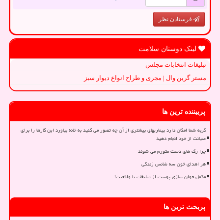
فرستادن نظر
لینک دوستان سلامت
تبلیغات انتخابات مجلس
مستر گرین وال | مجری و طراح انواع دیوار سبز
پربیننده ترین ها
گربه شما امکان دارد بیماریهای بیشتری از آن چه تصور می کنید به خانه بیاورد این کارها را برای
صیانت از خود انجام دهید
چرا رگ های دست متورم می شوند
هر اهدای خون سه شانس زندگی
مکمل جوان سازی پوست از تبلیغات تا واقعیت!
پربحث ترین ها