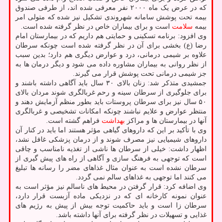
که در عرض یک ماه ۲۰۰۰ نفر معرفی شده اند، از طرفی صندوق
بیمه تحت پوشش سامانه شهروندی تشکیل نیز شده که متولی امر
بیمه
سلامت
است و برای بیماران خاص در نظر گرفته شده است.
وی افزود: برنامه تسکینی و حمایتی هم داریم که در بیمارستان امام
رضا (ع) بخشی برای آن در نظر گرفته شده است چونکه سرطان
علاوه بر شیمی درمانی، درد و عوارض دیگری هم دارد؛ بدین سبب
از نظر روانی به بیماران مشاوره داده می شود و دیگر درمان ها به
جز شیمی درمانی تحت پوشش قرار می گیرند.
جمشیدی متذکر شد: زنان بالای ۳۰ سال باید آگاهی داشته باشند و
برای جلوگیری از سرطان سینه و رحم غربالگری شوند مردان بالای
۵۰ سال نیز برای سرطان پروستات باید بطور منظم آزمایش دهند و
منتظر عوارض و علایم نباشند چونکه امکانات تشخیصی و غربالگری
آنها در بیمارستان ها و مراکز
بهداشت
فراهم گشته است.
وی با تأکید بر این که داروهای گیاهی مؤثر هستند اما باید در کنار آن
داروهای شیمیایی نیز مصرف شوند و از درمان پزشکی غافل نشد،
اظهار داشت: خیلی از سرطان ها ناشی از تغذیه نامناسب و چاقی
است که توجهی به فرهنگ سازی و آگاهی از راه های پیش گیری از
سرطان نشده است به عنوان مثال غذاهای مضر را رسانه ها تبلیغ
می کنند اما توجهی به غذاهای سالم نمی گردد.
وی اضافه کرد: قرار گرفتن در محیط های ناسالم نیز مؤثر است به
عنوان نمونه کارخانه ای که در نزدیکی ماده آزبست قرار دارد،
سرطان زا است و باید حاکمیت توجه بیش از پیش به رژیم های
غذایی و تسهیلات در نظر گرفته برای آنها داشته باشد.