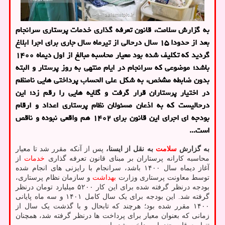
به گزارش سلامت، قانون تعرفه گذاری خدمات پرستاری سرانجام
بعد از حدودا ۱۵ سال درحالی از تیرماه سال جاری برای اجرا ابلاغ
گردید که تکلیف شده بود معیار محاسبه مبالغ از اول دیماه ۱۴۰۰
باشد؛ موضوعی که سرانجام در ایام منتهی به روز پرستار و البته
بدون ضابطه مشخص، به شکل علی الحساب پرداختی هایی نامنظم
در اختیار پرستاران قرار گرفت و گلایه هایی را رقم زد؛ این
درحالیست که به اذعان مسئولان نظام پرستاری اعداد و ارقام
بودجه ای اجرای این قانون برای ۱۴۰۲ هم واقعی نبوده و ناقص
است...
به گزارش
سلامت
به نقل از ایسنا،
پس از آنکه مقرر شد تا معیار
محاسبه کارانه پرستاران بر مبنای قانون تعرفه گذاری
خدمات
از
آغاز دیماه سال ۱۴۰۰ باشد، سرانجام با رایزنی های انجام شده
توسط معاونت پرستاری وزارت
بهداشت
و سازمان نظام پرستاری،
بودجه درنظر گرفته شده برای این کار ۵۲۰۰ میلیارد تومان درنظر
گرفته شد. این بودجه برای یک سال کامل ۱۴۰۱ و سه ماه پایانی
۱۴۰۰ مقرر شده بود؛ هرچند که تابحال و با گذشت یک سال از
زمانی که بعنوان معیار برای پرداخت ها درنظر گرفته شد، همچنان