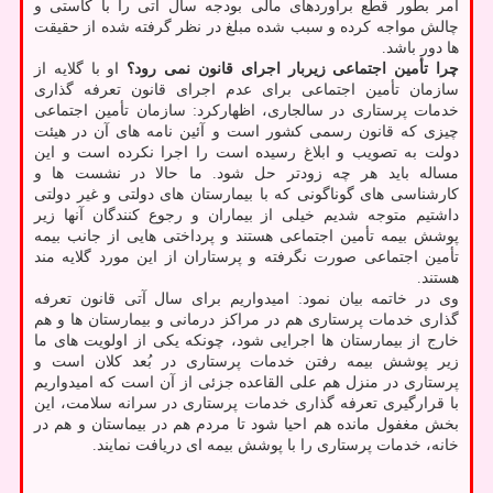
امر بطور قطع برآوردهای مالی بودجه سال آتی را با کاستی و
چالش مواجه کرده و سبب شده مبلغ در نظر گرفته شده از حقیقت
ها دور باشد.
چرا تأمین اجتماعی زیربار اجرای قانون نمی رود؟
او با گلایه از
سازمان تأمین اجتماعی برای عدم اجرای قانون تعرفه گذاری
خدمات پرستاری در سالجاری، اظهارکرد: سازمان تأمین اجتماعی
چیزی که قانون رسمی کشور است و آئین نامه های آن در هیئت
دولت به تصویب و ابلاغ رسیده است را اجرا نکرده است و این
مساله باید هر چه زودتر حل شود. ما حالا در نشست ها و
کارشناسی های گوناگونی که با بیمارستان های دولتی و غیر دولتی
داشتیم متوجه شدیم خیلی از بیماران و رجوع کنندگان آنها زیر
پوشش بیمه تأمین اجتماعی هستند و پرداختی هایی از جانب بیمه
تأمین اجتماعی صورت نگرفته و پرستاران از این مورد گلایه مند
هستند.
وی در خاتمه بیان نمود: امیدواریم برای سال آتی قانون تعرفه
گذاری خدمات پرستاری هم در مراکز درمانی و بیمارستان ها و هم
خارج از بیمارستان ها اجرایی شود، چونکه یکی از اولویت های ما
زیر پوشش بیمه رفتن خدمات پرستاری در بُعد کلان است و
پرستاری در منزل هم علی القاعده جزئی از آن است که امیدواریم
با قرارگیری تعرفه گذاری خدمات پرستاری در سرانه سلامت، این
بخش مغفول مانده هم احیا شود تا مردم هم در بیماستان و هم در
خانه، خدمات پرستاری را با پوشش بیمه ای دریافت نمایند.