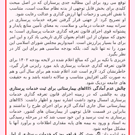
توقع می رود برای این مطالبه جدی پرستاران که در اصل مبحث
کلیدی برای بخش قابل توجهی از بدنه نظام سلامت است، متناسب
با نقش آفرینی و زحمات آنها ارزش گذاری و عدالت رعایت شود.
او تصریح کرد: از جهتی قرار گرفتن تعرفه خدمات پرستاری در
سرانه بیمه خدمات درمانی و سلامت، به معنای تأمین منابع پایدار و
پشتوانه قوی اجرای قانون تعرفه گذاری خدمات پرستاری است؛ به
نحوی که میتوان از این اقدام بعنوان کاری تاریخی یاد کرد و این امر
برای ما بسیار پرارزش است. امیدواریم مجلس شورای اسلامی این
مورد را نه تنها تایید کند، بلکه بودجه مناسبی هم برای این کار در
نظر بگیرد.
عزیزی با تکیه بر این که مبالغ اعلام شده در لایحه بودجه ۱۴۰۲ برای
قانون تعرفه گذاری خدمات پرستاری باید مورد رایزنی قرار گیرد،
خاطرنشان کرد: لازم است عدد اعلام شده هم برای سال آتی و هم
به صورت کلی افزایش متناسب و سالانه داشته باشد و به حقیقت
های جامعه نزدیک شود.
چالش عدم آمادگی HISهای بیمارستانی برای ثبت خدمات پرستاری
وی به چالشی که در زمینه اجرای قانون تعرفه گذاری خدمات
پرستاری امسال وجود داشت اشاره نمود و اظهار داشت: HISهای
بیمارستانی سال جاری آمادگی لازم برای اجرای طرح را نداشتند و
بنابراین در قسمت قابل توجهی از بیمارستان های کشور، خدمات
پرستاری به ثبت نرسید و این خود سبب شد که در مرحله رسیدگی
به اسناد و ورود به بیمه های پایه مقداری اطلاعات و برآورد آنها با
مشکل مواجه شود.
وی ادامه داد:
اگر بستر کار فراهم بود که خدمات پرستاری از اول