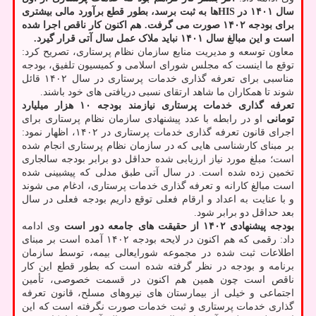
سال ۱۴۰۱ در HISها به ثبت برسد، بطور قطع برآورد مالی بیشتری
برای بودجه ۱۴۰۲ صورت می گرفت. هم اکنون کار ناقص اجرا شده
است و این مبالغ سال ۱۴۰۱ نباید ملاک عمل سال آتی قرار گیرد.
معاون توسعه و مدیریت منابع سازمان نظام پرستاری، تصریح کرد:
توقع ما اینست که مجلس شورای اسلامی و کمیسیون تلفیق، بودجه
مناسبی برای تعرفه گذاری خدمات پرستاری در سال ۱۴۰۲ قائل
شوند تا همکاران ما شاهد ارتقای نسبی دریافتی های خود باشند.
تعرفه گذاری خدمات پرستاری نیازمند بودجه ۱۰ هزار میلیارد
تومانی
او در رابطه با عدد پیشنهادی سازمان نظام پرستاری برای
اجرای قانون تعرفه گذاری خدمات پرستاری در ۱۴۰۲، اظهار نمود:
بر مبنای کارشناسی هایی که در سازمان نظام پرستاری انجام شده
است؛ مبلغ مورد نیاز ارزیابی شده حداقل دو برابر بودجه سالجاری
تخمین زده شده است. در سال آتی طبق مدلی که پیشبینی شده
است مبالغ کارانه و تعرفه گذاری خدمات پرستاری، ادغام می شوند
و با عنایت به اعداد و ارقام فعلی توقع داریم بودجه فعلی در سال
بعد حداقل دو برابر شود.
بودجه پیشنهادی ۱۴۰۲ از حقیقت های جامعه دور است
وی ادامه
داد: رقمی که هم اکنون در لایحه بودجه ۱۴۰۲ آمده است بر مبنای
اطلاعات ثبت شده در مجموعه شورایعالی بیمه، توسط سازمان
برنامه و بودجه در نظر گرفته شده است که بطور قطع این کار
ناقص است چون همین هم اکنون در قسمت خصوصی، تأمین
اجتماعی و خیلی از بیمارستان های نیروهای مسلح، قانون تعرفه
گذاری خدمات پرستاری و ثبت خدمات صورت نگرفته است که این