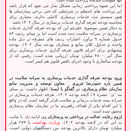
تنها معوقات چندماه پرداخت شده است.
اما این شیوه پرداختی زمانی مشکل ساز می شود که قرار باشد
این پرداخت های نامنظم در شرایطی که حتی برخی بیمارستان ها
هنوز سیستم ثبت خدمات پرستاری کاملی ندارند، معیاری برای
محاسبه بودجه تعرفه گذاری خدمات پرستاری در سال ۱۴۰۲ باشد.
به دنبال همین موضوع، علیرغم این که بودجه تعرفه گذاری خدمات
پرستاری در سرانه سلامت دیده شده است اما بر مبنای ردیف ۸۴
جدول شماره ۹ برآورد اعتبارات ردیف های متفرقه در ذیل ماده
واحده و جداول کلان منابع و مصارف بودجه سال ۱۴۰۲، بودجه
پیشنهادی برای اجرای قانون تعرفه گذاری خدمات پرستاری برای
سال آتی ۴۸۰۰ میلیارد تومان ارزیابی شده است؛ رقمی که از
بودجه سالجاری با وجود اجرای ناقص قانون هم کمتر است.
ورود بودجه تعرفه گذاری خدمات پرستاری به سرانه سلامت
در
همین باره حمیدرضا عزیزی _ معاون توسعه و مدیریت منابع
سازمان نظام پرستاری، در گفتگو با ایسنا
، اظهار داشت: بر مبنای
بند "ی" تبصره ۱۷ لایحه بودجه ۱۴۰۲، تعرفه خدمات پرستاری در
سرانه بیمه خدمات درمانی و سلامت قرار گرفته است که در واقع
با این اقدام یکی از اهداف راهبردی ما در سازمان نظام پرستاری
محقق شده است.
لزوم رعایت عدالت در پرداختی به پرستاران
وی ادامه داد: با عنایت
به این که در لایحه بودجه ۱۴۰۲،
وزارت بهداشت
با ۲۷۳ هزار
میلیارد تومان دارای بالاترین بودجه بین دستگاههای دولتی است،