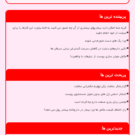
پربیننده ترین ها
گربه شما امکان دارد بیماریهای بیشتری از آن چه تصور می کنید به خانه بیاورد این کارها را برای
صیانت از خود انجام دهید
چرا رگ های دست متورم می شوند
تأثیر داروهای دیابت در کاهش سرعت گسترش برخی سرطان ها
مکمل جوان سازی پوست از تبلیغات تا واقعیت!
پربحث ترین ها
گزارشگر سلامت رکن چهارم حکمرانی سلامت
انتشار اسامی ژل های بدون مجوز شستشوی پوست
مجلس برای یاری صنعت دارو چه کرده است
راز اختلاف قیمت مکمل ها چرا بیمار در داروخانه بیشتر پول می دهد؟
جدیدترین ها