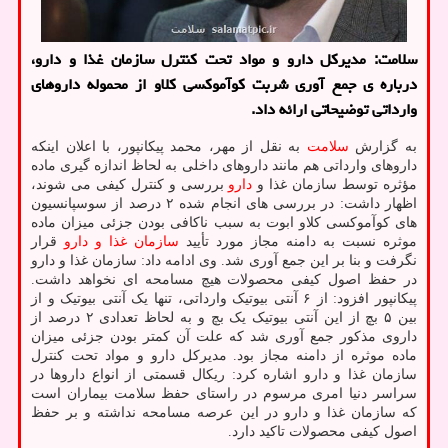
سلامت: مدیرکل دارو و مواد تحت کنترل سازمان غذا و دارو،
درباره ی جمع آوری شربت کوآموکسی کلاو از محموله داروهای
وارداتی توضیحاتی ارائه داد.
به گزارش
سلامت
به نقل از مهر، محمد پیکانپور، با اعلان اینکه
داروهای وارداتی هم مانند داروهای داخلی به لحاظ اندازه گیری ماده
مؤثره توسط سازمان غذا و
دارو
بررسی و کنترل کیفی می شوند،
اظهار داشت: در بررسی های انجام شده ۲ درصد از سوسپانسیون
های کوآموکسی کلاو ابوت به سبب ناکافی بودن جزئی میزان ماده
موثره نسبت به دامنه مجاز مورد تأیید
سازمان غذا و دارو
قرار
نگرفت و بنا بر این جمع آوری شد. وی ادامه داد: سازمان غذا و دارو
در حفظ اصول کیفی محصولات هیچ مسامحه ای نخواهد داشت.
پیکانپور افزود: از ۶ آنتی بیوتیک وارداتی، تنها یک آنتی بیوتیک و از
بین ۵ بچ از این آنتی بیوتیک یک بچ و به لحاظ تعدادی ۲ درصد از
داروی مذکور جمع آوری شد که علت آن کمتر بودن جزئی میزان
ماده موثره از دامنه مجاز بود. مدیرکل دارو و مواد تحت کنترل
سازمان غذا و دارو اشاره کرد: ریکال قسمتی از انواع داروها در
سراسر دنیا امری مرسوم در راستای حفظ سلامت بیماران است
که سازمان غذا و دارو در این عرصه مسامحه نداشته و بر حفظ
اصول کیفی محصولات تاکید دارد.