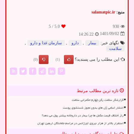
منبع:
salamatpic.ir
/ 5
5.0
930
1401/09/02
14:26:22
تگهای خبر:
بیمار
,
دارو
,
سازمان غذا و دارو
,
سلامت
این مطلب را می پسندید؟
(0)
(1)
تازه ترین مطالب مرتبط
گزارشگر سلامت رکن چهارم حکمرانی سلامت
انتشار اسامی ژل های بدون مجوز شستشوی پوست
راز اختلاف قیمت مکمل ها چرا بیمار در داروخانه بیشتر پول می دهد؟
استقرار بالاتر از هزار نیروی اورژانس در مراسم جاماندگان اربعین تهران
نظرات بینندگان در مورد این مطلب