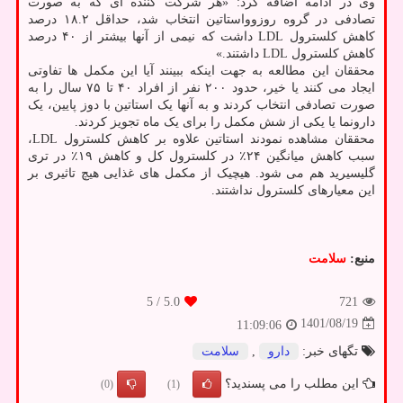
وی در ادامه اضافه کرد: «هر شرکت کننده ای که به صورت
تصادفی در گروه روزوواستاتین انتخاب شد، حداقل ۱۸.۲ درصد
کاهش کلسترول LDL داشت که نیمی از آنها بیشتر از ۴۰ درصد
کاهش کلسترول LDL داشتند.»
محققان این مطالعه به جهت اینکه ببینند آیا این مکمل ها تفاوتی
ایجاد می کنند یا خیر، حدود ۲۰۰ نفر از افراد ۴۰ تا ۷۵ سال را به
صورت تصادفی انتخاب کردند و به آنها یک استاتین با دوز پایین، یک
دارونما یا یکی از شش مکمل را برای یک ماه تجویز کردند.
محققان مشاهده نمودند استاتین علاوه بر کاهش کلسترول LDL،
سبب کاهش میانگین ۲۴٪ در کلسترول کل و کاهش ۱۹٪ در تری
گلیسیرید هم می شود. هیچیک از مکمل های غذایی هیچ تاثیری بر
این معیارهای کلسترول نداشتند.
منبع:
سلامت
/ 5
5.0
721
1401/08/19
11:09:06
تگهای خبر:
دارو
,
سلامت
این مطلب را می پسندید؟
(0)
(1)