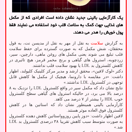
یک کارآزمایی بالینی جدید نشان داده است افرادی که از مکمل
های غذایی جهت کمک به سلامت قلب خود استفاده می نمایند فقط
پول خویش را هدر می دهند.
به گزارش
سلامت
به نقل از مهر به نقل از مدیسن نت، به قول
محققان، شش مکمل که به صورت گسترده برای حفظ سلامت
قلب تبلیغ می شوند یعنی مکمل های روغن ماهی، دارچین، سیر،
زردچوبه، استرول های گیاهی و برنج مخمر قرمز، هیچ تاثیری در
کاهش کلسترول بد LDL یا بهبود سلامت قلب نداشتند.
دکتر «لوک لافین»، محقق ارشد و مدیر مرکز کلینیک کلیولند، اظهار
داشت: «در مقایسه با دارونما، هیچیک از مکمل ها کاهش قابل
توجهی در کلسترول LDL نداشتند.»
نتایج نشان داد که مکمل سیر در واقع کلسترول LDL را نزدیک به ۸
درصد بالا می برد، در حالیکه استرول های گیاهی سطح کلسترول
خوب HDL را بیشتر از ۷ درصد می کاهد.
کارآزمایی بالینی همینطور نشان داد که استاتین ها در کاهش
کلسترول فوق العاده موثر هستند.
لافین اظهار داشت: «دوز پایین روزوواستاتین کاهش دهنده کلسترول
به صورت متوسط سبب کاهش تقریبا ۳۸ درصدی کلسترول بد LDL
شد.»