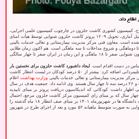
اطلاع داد.
رح، کمیسیون کشوری کاشت حلزون در چارچوب کمیسیون علمی اجرایی،
در رابطه با کاشت حلزون شنوایی، معرفی دانشگاه مرجع، ایجاد سامانه ثبت و تحلیل آماری، تحویل ۱۲۰۹ پروتز کاشت حلزون شنوایی توسط هیأت امنای
ه است. معاون فنی مرکز مدیریت بیمارستانی و تعالی خدمات بالینی
وزاد تا یک ماهگی، تشخیص کم شنوایی تا دوماهگی و شروع مداخلات تا سه ماهگی است. هم اکنون زمان طلایی
این اقدامات در کشور یک، سه و ۶ ماهگی است. علیمردانی تصریح کرد: بر مبنای آخرین ویرایش منابع علمی در سال ۲۰۲۰ زمان طلایی کاشت حلزون شنوایی صفر تا ۱۸ ماهگی و این زمان در ایران صفر تا چهار سالگی
ایجاد داشبورد کاشت حلزون برای نخستین بار
وی بیان نمود: ایجاد داشبورد اختصاصی کاشت حلزون شنوایی در کشور برای نخستین بار است که طی ۳۰ سال قبل در این دولت انجام شده است. علیمردانی اضافه کرد: بیشتر از ۵۰ درصد کودکان در لیست انتظار کاشت
وزارت بهداشت
اعلام
نمود: درصد بیماران عمل شده برای کاشت حلزون شنوایی به تفکیک سنی، ۱۴ درصد کودکان زیر دو سال، ۲۷ درصد بالای ۱۸ ماه، ۳۳ درصد ۵ تا ۱۸ ماه و ۲۶ درصد سه تا چهار سال هستند. وی ادامه داد: جمعیت هدف در سال
 اظهار داشت: کودکانی که اندیکاسیون دریافت پروتز بر مبنای تاییدیه
چهار سال که بر مبنای رای کمیسیون مرکز کاشت حلزون مرجع، احتمال
پاسخ دهی مطلوب (توانایی شنیدن همراه ارتقای گفتار) داشته باشند، مشمول طرح مجانی کاشت حلزون شنوایی می شوند. وی تعداد پروتز تحویلی به دانشگاه ها در شهریورماه ۱۴۰۱ بر مبنای صف انتظار ۱۸ ماه گذشته را
۱۲۰۹ مورد و تعداد پروتز تحویلی در نیمه مهرماه سال جاری را ۶۴۴ عدد اعلام نموده و اظهار داشت: پیش از اجرای طرح ملی تحول کاشت حلزون شنوایی به صورت متوسط ماهیانه ۵۲ مورد و بعد از اجرای طرح در شهریور