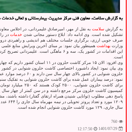
به گزارش سلامت، معاون فنی مرکز مدیریت بیمارستانی و تعالی خدمات ب
به گزارش
سلامت
به نقل از مهر، امیرصادق علیمردانی، در اجلاس معاون
تشکیل شده است. وی ادامه داد: ابلاغ دستور مجانی شدن
خدمات
صرف جویی ارزی، برگزاری جلسات مختلف هم اندیشی و راهبردی درون ب
وزارت
بهداشت
است.
وی افزود: الان ۱۵ مرکز کاشت حلزون در ۱۱ استان کشور داریم که چهار مرکز در تهران قرار دارد. ایجاد مرکز در یزد تصویب شده و در لرستان و بندرعباس در دست اقدام است.
حلزون شنوایی در کشور بالای چهار سال سن دارند و ۶۰ درصد موارد عمل شده سن چهار سال را رد کرده اند که این روند باید اصلاح گردد. معاون فنی مرکز مدیریت بیمارستانی و تعالی خدمات بالینی
برای کاشت حلزون شنوایی، ۲۵۰۰ کودک هستند که ۲۵۰ میلیارد تومان بار مالی سالانه دارد.
کمیسیون کاشت حلزون مرکز مرجع داشته و در سن کمتر از چهار سال پر
سال جاری، ۱۲۹ مورد کاشت حلزون شنوایی انجام شده است.
760
1401/07/29
12:17:50