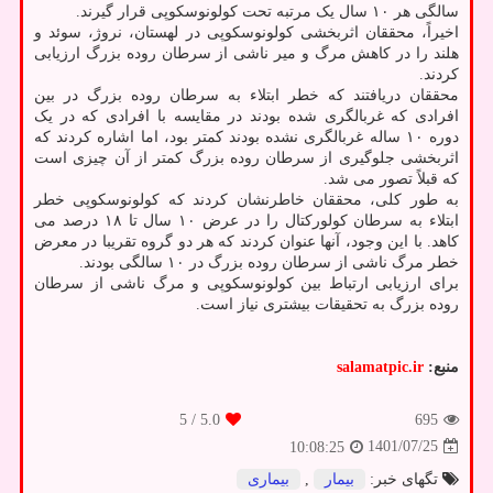
سالگی هر ۱۰ سال یک مرتبه تحت کولونوسکوپی قرار گیرند.
اخیراً، محققان اثربخشی کولونوسکوپی در لهستان، نروژ، سوئد و
هلند را در کاهش مرگ و میر ناشی از سرطان روده بزرگ ارزیابی
کردند.
محققان دریافتند که خطر ابتلاء به سرطان روده بزرگ در بین
افرادی که غربالگری شده بودند در مقایسه با افرادی که در یک
دوره ۱۰ ساله غربالگری نشده بودند کمتر بود، اما اشاره کردند که
اثربخشی جلوگیری از سرطان روده بزرگ کمتر از آن چیزی است
که قبلاً تصور می شد.
به طور کلی، محققان خاطرنشان کردند که کولونوسکوپی خطر
ابتلاء به سرطان کولورکتال را در عرض ۱۰ سال تا ۱۸ درصد می
کاهد. با این وجود، آنها عنوان کردند که هر دو گروه تقریبا در معرض
خطر مرگ ناشی از سرطان روده بزرگ در ۱۰ سالگی بودند.
برای ارزیابی ارتباط بین کولونوسکوپی و مرگ ناشی از سرطان
روده بزرگ به تحقیقات بیشتری نیاز است.
منبع:
salamatpic.ir
/ 5
5.0
695
1401/07/25
10:08:25
تگهای خبر:
بیمار
,
بیماری