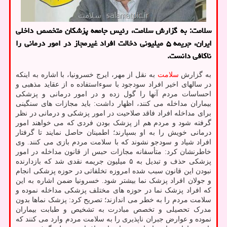
سلامت: به گزارش سلامت، رئیس جامعه پزشکان متخصص داخلی
ایران، جریمه ۵ میلیونی دخالت افراد غیرمجاز در امور درمانی را
ناکافی دانست.
به گزارش
سلامت
به نقل از مهر، ایرج خسرونیا، با اشاره به اینکه
در سالهای اخیر افراد سودجود با سوءاستفاده ه از عقاید مذهبی و
احساسات مردم آنها را گول زده و در امور درمانی و پزشکی
بیماران مداخله می کنند، اظهار داشت: باید مجازات های سنگینی
برای مداخله افراد فاقد صلاحیت در امور پزشکی و درمانی در نظر
گرفته شود و مردم هم از پزشک بودن فردی که می خواهند امور
درمانی خویش را به او بسپارند؛ اطمینان حاصل نمایند تا گرفتار
افراد شیاد و سودجو نشوند که با سلامت مردم بازی می کنند. وی
خاطرنشان کرد: متأسفانه مجازات حبس از قانون مداخله در امور
پزشکی حذف و تبدیل به ۵ میلیون جریمه نقدی شد که بازدارنده
نبودن این قانون سبب شده امروزه تخلفاتی در حوزه پزشکی انجام
و جولان افراد پزشک نما بیشتر شود. خسرونیا ضمن اشاره به این
که افراد پزشک نما در حوزه های مختلف پزشکی مداخله نموده و
سلامت مردم را به خطر می اندازند؛ تصریح کرد: پزشک نماها بدون
مدرک تحصیلی و تخصص مبادرت به تشخیص و طبابت بیماران
نموده و عوارض جبران ناپذیری را به سلامت مردم وارد می کنند که