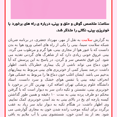
سلامت: متخصص گوش و حلق و بینی، درباره ی راه های برخورد با
خونریزی بینی، نکاتی را متذکر شد.
به گزارش
سلامت
به نقل از مهر، مهرداد جعفری، در برنامه ضربان
شبکه سلامت سیما، بینی را یکی از راه های اصلی ورود هوا به بدن
دانست که با عبور هوا از مجاری بینی، هوا گرم و مرطوب می گردد.
بینی عروق خونی زیادی دارد که از شاهرگ های گردنی تغذیه می
شود. این فوق تخصص سر و گردن، در پاسخ به این پرسش که آیا
خون دماغ می تواند ناشی از یک بیماری خطرناک باشد، اظهار
داشت: درصد بسیار کمی از خونریزی های بینی مربوط به بیماریهای
بدخیم می باشد. ایشان اغلب خون دماغ ها را مربوط به خشکی هوا،
انحراف تیغه بینی یا تنفس هوای خشک و سرد دانست. استاد
دانشگاه علوم پزشکی تهران اضافه کرد: بهترین کار در برخورد با
خونریزی بینی، نشستن و تکیه دادن سر به دیوار است که با گرفتن
محکم دو طرف پرده بینی به مدت ۱۰ دقیقه و همین طور گذاشتن
کیسه پارچه ای یخ در بالای بینی به بند آمدن خونریزی کمک نماییم.
وی اظهار داشت: در هنگام تکیه به دیوار نباید سر زیاد به عقب
برگردد برای اینکه موجب رانده شدن خون به مجاری گوارشی می
شود. بعد از بند آمدن خون، شستشوی بینی با آب ملایم به باقی