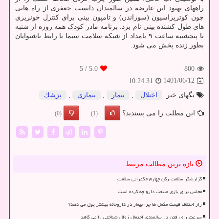
راههای بهبود این عارضه در سالمندان دانست جعفری از راه هایی
چون کوتریزاسیون (سوزاندن) و تامپون بینی برای کنترل خونریزی
های طول کشنده بینی نام برد. برنامه مادر کودک همه روزه از شنبه
تا پنجشنبه ساعت ۹ بامداد از شبکه سلامت سیما با رابط ناشنوایان
بطور زنده پخش می شود.
/ 5
5.0
800
1401/06/12
10:24:31
تگهای خبر:
اختلال
,
بیمار
,
بیماری
,
پزشك
این مطلب را می پسندید؟
(0)
(1)
تازه ترین مطالب مرتبط
گزارشگر سلامت رکن چهارم حکمرانی سلامت
مجلس برای یاری صنعت دارو چه کرده است
راز اختلاف قیمت مکمل ها چرا بیمار در داروخانه بیشتر پول می دهد؟
سرعت راه رفتن در سالمندی احتمال زوال شناختی را می کاهد