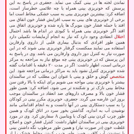
نماندن لخته ها در بینی کمک می نماید. جعفری در پاسخ به این
پرسش که خونریزی بینی همراه با چه علائمی خطرساز است،
اضافه کرد: بیشترین خونریزی بینی به سبب خشکی مخاط است اما
برخی از خونریزی های بینی به سبب افزایش فشار خون اتفاق می
افتد با حمله فشار خون مویرگ ها پاره شده و خونریزی اتفاق می
افتد اگر خونریزی بینی همراه با کبودی در اندام ها باشد احتمال
اختلال
انعقادی وجود دارد که نیاز به انجام آزمایشات تکمیلی دارد
همین طور افرادی که بدنبال بیماری قلبی از داروی وارفارین
استفاده می نمایند ممکنست گرفتار خونریزی بینی شوند که در این
صورت نیاز به کنترل دوز داروی وارفارین می باشد. وی در پاسخ به
این پرسش که در خونریزی بینی چه موقع نیاز به مراجعه به مرکز
درمانی است، اظهار داشت: اگر در مدت ۲۰ دقیقه با اقدامات گفته
شده خونریزی کنترل نشود باید به مراکز درمانی مراجعه شود. این
متخصص
گوش و حلق و بینی با عنوان این مطلب که در سالمندان
بیشتر با خونریزی بینی مواجه می شویم برای اینکه با بالا رفتن سن
مخاط بینی نازک تر و شکننده تر می شود، اضافه کرد: همین طور
فشار خون بالا و مصرف داروهای ضد انعقاد در سالمندان موجب
بروز این عارضه می گردد. جعفری، خونریزی مکرر بینی در کودکان
را به سبب دستکاری بینی در آنها دانست و به انجام اقداماتی مانند
نوشیدن آب به اندازه، گذاشتن بخور سرد در اتاق کودک و همین
طور چرب کردن بینی کودک با ویتامین A سفارش کرد. وی در مورد
خونریزی بینی در سالمندان اظهار داشت: کنترل فشار خون و اصلاح
غلظت خون (در صورت نیاز) و همین طور مرطوب نگه داشتن بینی
با نوشیدن آب کافی، همین طور چرب کردن مخاط خشک را از