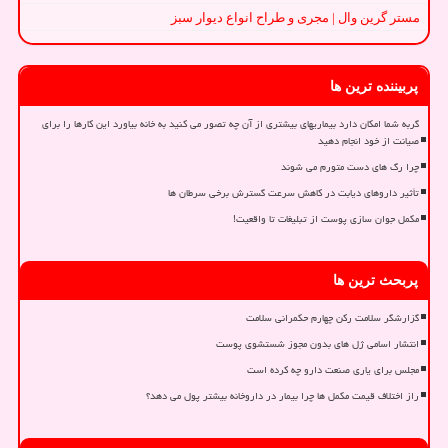
مستر گرین وال | مجری و طراح انواع دیوار سبز
پربیننده ترین ها
گربه شما امکان دارد بیماریهای بیشتری از آن چه تصور می کنید به خانه بیاورد این کارها را برای
صیانت از خود انجام دهید
چرا رگ های دست متورم می شوند
تأثیر داروهای دیابت در کاهش سرعت گسترش برخی سرطان ها
مکمل جوان سازی پوست از تبلیغات تا واقعیت!
پربحث ترین ها
گزارشگر سلامت رکن چهارم حکمرانی سلامت
انتشار اسامی ژل های بدون مجوز شستشوی پوست
مجلس برای یاری صنعت دارو چه کرده است
راز اختلاف قیمت مکمل ها چرا بیمار در داروخانه بیشتر پول می دهد؟