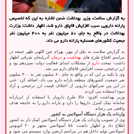
به گزارش سلامت، وزیر بهداشت ضمن اشاره به این که تخصیص
یارانه دارویی سبب افزایش قاچاق دارو شد، اظهار داشت: وزارت
بهداشت در واقع به جای ۸۰ میلیون نفر به ۴۰۰ میلیون نفر
جمعیت کشورهای همسایه یارانه دارو می داد.
به گزارش سلامت به نقل از مهر، بهرام عین اللهی ظهر جمعه در
مراسم افتتاح طرح های
بهداشت
و
درمان
آذربایجان شرقی اظهار
داشت: مبحث
دارو
از مشکلات ابتدای فعالیت دولت سیزدهم بود و
ارز ترجیحی سبب افزایش قاچاق دارو می شد.
وی با تکیه بر این که در واقع به جای ۸۰ میلیون نفر به ۴۰۰ میلیون
نفر جمعیت کشورهای منطقه یارانه دارو می داد، اضافه کرد: حتی
در این بین شرکتهای دارویی از اختلاف قیمت ارز ترجیحی و آزاد
سوء استفاده می کردند.
وزیر بهداشت افزود: حالا طرح دارویار با استفاده از ابریارانه
سامانه تیتک کنترل داروها را دارد و یارانه دارو را به جامعه هدف
واقعی می رساند.
واردات یک هزار دستگاه آمبولانس به کشور
وی از تصویب واردات یک هزار دستگاه آمبولانس کمک دار به کشور
اطلاع داد و اظهار داشت: ۵۸ آمبولانس مجهز و ۲۰ اتوبوس
آمبولانس تولید داخل هم در مراسم اربعین وارد سیستم می شود و