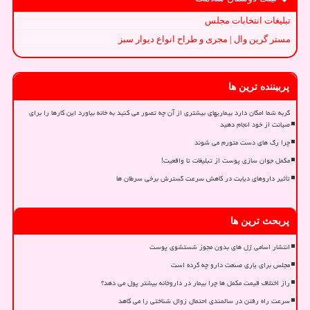
تبلیغات انتخابات مجلس
مستر گرین وال | مجری و طراح انواع دیوار سبز
پربیننده ترین ها
گربه شما امکان دارد بیماریهای بیشتری از آن چه تصور می کنید به خانه بیاورد این کارها را برای
صیانت از خود انجام دهید
چرا رگ های دست متورم می شوند
مکمل جوان سازی پوست از تبلیغات تا واقعیت!
تأثیر داروهای دیابت در کاهش سرعت گسترش برخی سرطان ها
پربحث ترین ها
انتشار اسامی ژل های بدون مجوز شستشوی پوست
مجلس برای یاری صنعت دارو چه کرده است
راز اختلاف قیمت مکمل ها چرا بیمار در داروخانه بیشتر پول می دهد؟
سرعت راه رفتن در سالمندی احتمال زوال شناختی را می کاهد