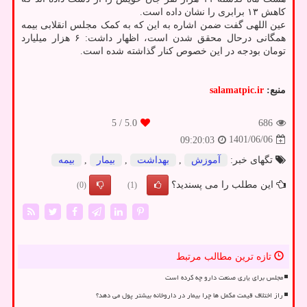
کاهش ۱۳ برابری را نشان داده است.
عین اللهی گفت ضمن اشاره به این که به کمک مجلس انقلابی بیمه
همگانی درحال محقق شدن است، اظهار داشت: ۶ هزار میلیارد
تومان بودجه در این خصوص کنار گذاشته شده است.
منبع:
salamatpic.ir
/ 5
5.0
686
1401/06/06
09:20:03
تگهای خبر:
آموزش
,
بهداشت
,
بیمار
,
بیمه
این مطلب را می پسندید؟
(0)
(1)
تازه ترین مطالب مرتبط
مجلس برای یاری صنعت دارو چه کرده است
راز اختلاف قیمت مکمل ها چرا بیمار در داروخانه بیشتر پول می دهد؟