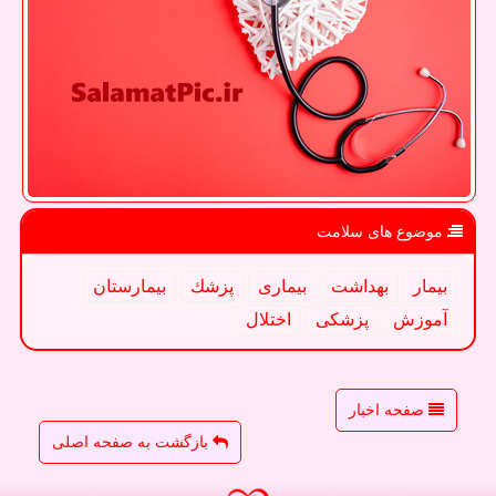
موضوع های سلامت
بیمار
بهداشت
بیماری
پزشك
بیمارستان
آموزش
پزشكی
اختلال
صفحه اخبار
بازگشت به صفحه اصلی