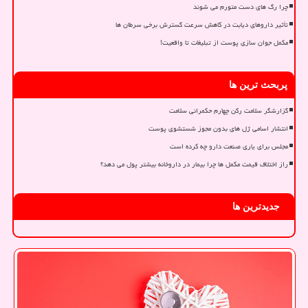
چرا رگ های دست متورم می شوند
تأثیر داروهای دیابت در کاهش سرعت گسترش برخی سرطان ها
مکمل جوان سازی پوست از تبلیغات تا واقعیت!
پربحث ترین ها
گزارشگر سلامت رکن چهارم حکمرانی سلامت
انتشار اسامی ژل های بدون مجوز شستشوی پوست
مجلس برای یاری صنعت دارو چه کرده است
راز اختلاف قیمت مکمل ها چرا بیمار در داروخانه بیشتر پول می دهد؟
جدیدترین ها