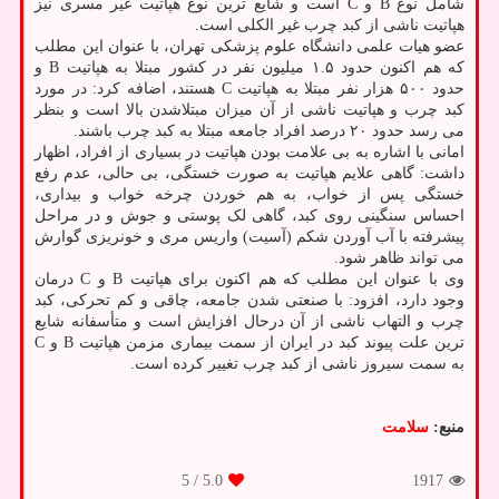
شامل نوع B و C است و شایع ترین نوع هپاتیت غیر مسری نیز
هپاتیت ناشی از کبد چرب غیر الکلی است.
عضو هیات علمی دانشگاه علوم پزشکی تهران، با عنوان این مطلب
که هم اکنون حدود ۱.۵ میلیون نفر در کشور مبتلا به هپاتیت B و
حدود ۵۰۰ هزار نفر مبتلا به هپاتیت C هستند، اضافه کرد: در مورد
کبد چرب و هپاتیت ناشی از آن میزان مبتلاشدن بالا است و بنظر
می رسد حدود ۲۰ درصد افراد جامعه مبتلا به کبد چرب باشند.
امانی با اشاره به بی علامت بودن هپاتیت در بسیاری از افراد، اظهار
داشت: گاهی علایم هپاتیت به صورت خستگی، بی حالی، عدم رفع
خستگی پس از خواب، به هم خوردن چرخه خواب و بیداری،
احساس سنگینی روی کبد، گاهی لک پوستی و جوش و در مراحل
پیشرفته با آب آوردن شکم (آسیت) واریس مری و خونریزی گوارش
می تواند ظاهر شود.
وی با عنوان این مطلب که هم اکنون برای هپاتیت B و C درمان
وجود دارد، افزود: با صنعتی شدن جامعه، چاقی و کم تحرکی، کبد
چرب و التهاب ناشی از آن درحال افزایش است و متأسفانه شایع
ترین علت پیوند کبد در ایران از سمت بیماری مزمن هپاتیت B و C
به سمت سیروز ناشی از کبد چرب تغییر کرده است.
منبع:
سلامت
/ 5
5.0
1917