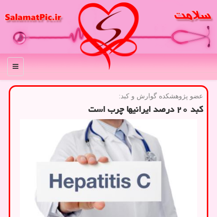
منو
عضو پژوهشكده گوارش و كبد:
كبد ۲۰ درصد ایرانیها چرب است