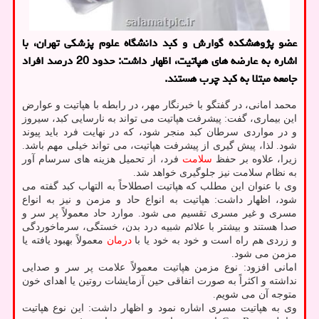
عضو پژوهشكده گوارش و كبد دانشگاه علوم پزشكی تهران، با
اشاره به عارضه های هپاتیت، اظهار داشت: حدود 20 درصد افراد
جامعه مبتلا به كبد چرب هستند.
محمد امانی، در گفتگو با خبرنگار مهر، در رابطه با هپاتیت و عوارض
این بیماری، گفت: پیشرفت هپاتیت می تواند به نارسایی کبد، سیروز
و در مواردی سرطان کبد منجر شود، که در نهایت فرد باید پیوند
شود. لذا، پیش گیری از پیشرفت هپاتیت، می تواند خیلی مهم باشد.
زیرا، علاوه بر حفظ
سلامت
فرد، از تحمیل هزینه های سرسام آور
به نظام سلامت نیز جلوگیری خواهد شد.
وی با عنوان این مطلب که هپاتیت اصطلاحاً به التهاب کبد گفته می
شود، اظهار داشت: هپاتیت به انواع حاد و مزمن و نیز به انواع
مسری و غیر مسری تقسیم می شود. موارد حاد معمولاً پر سر و
صدا هستند و بیشتر با علائم شبیه درد بدن، خستگی، سرماخوردگی
و زردی هم راه است و خود به خود یا با
درمان
معمولاً بهبود یافته یا
مزمن می شود.
امانی افزود: نوع مزمن هپاتیت معمولاً علامت پر سر و صدایی
نداشته و اکثراً به صورت اتفاقی حین آزمایشات روتین یا اهدای خون
متوجه آن می شویم.
وی به هپاتیت مسری اشاره نمود و اظهار داشت: این نوع هپاتیت