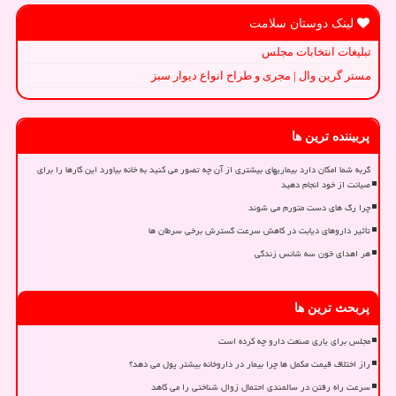
لینک دوستان سلامت
تبلیغات انتخابات مجلس
مستر گرین وال | مجری و طراح انواع دیوار سبز
پربیننده ترین ها
گربه شما امکان دارد بیماریهای بیشتری از آن چه تصور می کنید به خانه بیاورد این کارها را برای
صیانت از خود انجام دهید
چرا رگ های دست متورم می شوند
تأثیر داروهای دیابت در کاهش سرعت گسترش برخی سرطان ها
هر اهدای خون سه شانس زندگی
پربحث ترین ها
مجلس برای یاری صنعت دارو چه کرده است
راز اختلاف قیمت مکمل ها چرا بیمار در داروخانه بیشتر پول می دهد؟
سرعت راه رفتن در سالمندی احتمال زوال شناختی را می کاهد