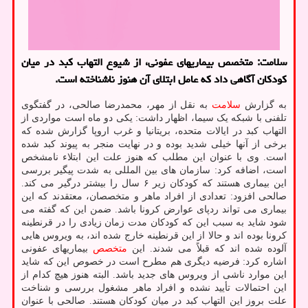
سلامت: متخصص بیماریهای عفونی، از شیوع التهاب کبد در میان
کودکان آگاهی داد که عامل ابتلای آن هنوز ناشناخته است.
به گزارش
سلامت
به نقل از مهر، محمدرضا صالحی، در گفتگوی
تلفنی با شبکه یک سیما، اظهار داشت: یکی دو ماه است مواردی از
التهاب کبد در ایالات متحده، بریتانیا و غرب اروپا گزارش شده که
برخی از آنها خیلی شدید بوده و در نهایت منجر به پیوند کبد شده
است. وی با عنوان این مطلب که هنوز علت این ابتلاء نامشخص
است، اضافه کرد: سازمان های بین المللی به شدت پیگیر بررسی
این بیماری هستند که کودکان زیر ۶ سال را بیشتر درگیر می کند.
صالحی افزود: تعدادی از افراد ماهر و متخصصان، معتقدند که این
بیماری می تواند ردپای عوارض کرونا باشد. ضمن این که گفته می
شود شاید به سبب این که کودکان مدت زمان زیادی را در قرنطینه
کرونا بوده اند و حالا از این قرنطینه خارج شده اند، به ویروس هایی
آلوده شده اند که قبلاً می شدند. این
متخصص
بیماریهای عفونی
اشاره کرد: فرضیه دیگری هم مطرح است در خصوص این که شاید
این موارد ناشی از ویروس های جدید باشد. البته هنوز هیچ کدام از
این احتمالات تأیید نشده و افراد ماهر مشغول بررسی و شناخت
علت بروز این التهاب کبد در میان کودکان هستند. صالحی با عنوان