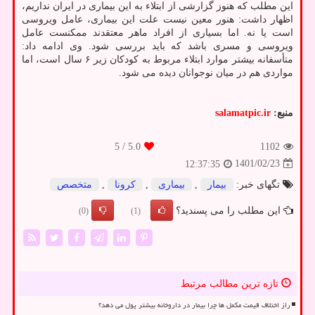
این مطلب که هنوز گزارشی از ابتلاء به این بیماری در ایران نداریم،
اظهار داشت: هنور معین نیست علت این بیماری، عامل ویروسی
است یا نه. اما بسیاری از افراد ماهر معتقدند ممکنست عامل
ویروسی و مسری باشد که باید بررسی شود. وی ادامه داد:
متأسفانه بیشتر موارد ابتلاء مربوط به کودکان زیر ۶ سال است، اما
مواردی هم در میان نوجوانان دیده می شود.
منبع:
salamatpic.ir
/ 5
5.0
1102
1401/02/23
12:37:35
تگهای خبر:
بیمار
,
بیماری
,
كرونا
,
متخصص
این مطلب را می پسندید؟
(0)
(1)
تازه ترین مطالب مرتبط
راز اختلاف قیمت مکمل ها چرا بیمار در داروخانه بیشتر پول می دهد؟