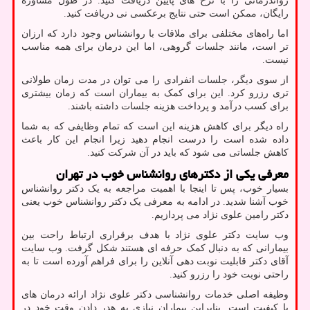
رواندرمانی را با نرخ های پایین دریافت کنید. در طول مشاوره
رایگان، ممکن است حتی نتایج برعکسی نی دریافت کنید.
اما راه‌های مختلفی برای ملاقات با روانشناس وجود دارد که ارزان
‌تر است، مانند جلسات گروهی، اما این درمان برای همه مناسب
نیست.
از سوی دیگر، جلسات انفرادی را می توان در مدت زمان طولانی
تری رزرو کرد. این برای کمک به بیماران است که زمان بیشتری
برای کسب درآمد و پرداخت هزینه جلسات داشته باشند.
راه دیگر برای کاهش هزینه این است که تمام وظایفی که به شما
داده شده است را درست انجام دهید زیرا انجام این کار باعث
کاهش جلساتی می شود که باید در آن شرکت کنید.
معرفی یکی از دکترهای روانشناس خوب در تهران
بسیار خوب، پس تا اینجا با اهمیت مراجعه به یک دکتر روانشناس
خوب آشنا شدید. در ادامه به معرفی یک دکتر روانشناس خوب یعنی
دکتر رامین علوی نژاد می پردازیم.
وب سایت دکتر علوی نژاد با هدف برقراری ارتباط راحت بین
بیمارانی که به دنبال کمک حرفه ای هستند شکل گرفت. وب سایت
آقای دکتر قابلیت نوبت دهی آنلاین را برای فراهم آورده است تا به
راحتی نوبت خود را رزرو کنید.
وظیفه اصلی خدمات روانشناسی دکتر علوی نژاد ارائه درمان های
با کیفیت است. بنابراین بیماران نیازی به هدر دادن وقت خود در