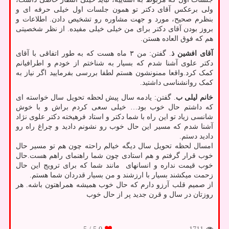
ولی برعکس آقای دکتر تو همون جلسات اول خیلی حرفه ای و
بنظرم صحیح، مورد و جهت مشاوره رو تشخیص دادن. اطلاعات و
بروز بودن آقای دکتر برای من خیلی خیلی مفیده. از نظر شخصیتی
هم که فوق العاده هستن.
آقای افشین ذ
. گفتن: من ۳ ماه هست که به طور اتفاقی با آقای
دکتر علوی آشنا شدم که بسیار به شناختم از خودم و اطرافیانم
کمک کرد.واقعا ممنونشون هستم لطفا بررسی بفرمایید اگر نیاز به
کمک روانشناسی داشتید.
خانم لیلی ب
. گفتن: یادمه سال پیش لحظه تحویل سال خواسته ای
که داشتم حال خوب بود… خیلی سعی کردم براش و با خوش
شانسی زیاد تو این راه با شما دکتر و استاد فرهیخته دکتر علوی نژاد
آشنا شدم که مسیر این حال خوب رو نشونم دادید و چراغ راه رو
دادید دستم.
امسال لحظه تحویل سال دیگه خیالم راحته چون هم تو مسیر حال
خوب قرار گرفتم و هم استادی چون شما راهنمای راهم هست.حال
خوب قیمت نداره و انسانهای مانند شما که برای ترویج این حال
زحمت میکشند بسیار با ارزشند و من بسیار قدردان شما هستم‌.
از صمیم قلب آرزو دارم که حال خوب همیشه همراهتون باشه. هر
روزتان در سال و قرن جدید پر از حال خوب