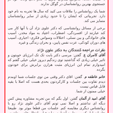
جستجوی بهترین روانشناسان در گوگل ندارند.
شما یک روانشناس را ملاقات می کنید که سال ها تجربه به نام خود
دارد. تجربیاتی که ایشان را تا حدود زیادی از سایر روانشناسان
متمایز می کند.
برخی از مسائل روانشناسی که دکتر علوی نژاد آن با آنها کار می
کند عبارتند از: افسردگی، اضطراب، اعتیاد به مواد مخدر، آسیب
های خانوادگی و بین نسلی، اختلالات وسواس فکری- اجباری، آسیب
های دوران کودکی، عزت نفس پایین، و بحران زندگی و غیره.
نظرات مراجعه کنندگان به دکتر علوی نژاد
آقای کامران ع
. گفتن: مرسی دکتر بابت تک تک انرژیای خوبتون و
تاثیر خیلی زیادی که گذاشتید توی زندگیم دیروز خیلی خیلی گفتم که
امیدوارم تمام این انرژیای مثبت هزارن برابرش برای خودتون
بگرده.
خانم عاطفه م
. گفتن: اقای دکتر وقتی من توی جلسات شما اومدم
دیدم تفاوت بین جلسات و کارکردتون بحدی هست که اصلا با بقیه
قابل قیاس نیست
خیلی ممنون از شما.
آقای امید از آلمان
گفتن: اول بگم که من تجربه مشاوره پیش کس
دیگه ای نداشتم و اصلا نمی تونم آقای دکتر علوی نژاد رو با
روانشناس دیگری مقایسه کنم. جلسات من قطعا موثر بود. طبیعتا
جلسات اول که مربوط به آشناییه، نباید خیلی انتظار خاصی داشت،