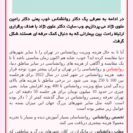
در ادامه به معرفی یک دکتر روانشناس خوب یعنی دکتر رامین
علوی نژاد می پردازیم. وب سایت دکتر علوی نژاد با هدف برقراری
ارتباط راحت بین بیمارانی که به دنبال کمک حرفه ای هستند شکل
گرفت.
آیا تا به حال هزینه ویزیت روانشناس در تهران را با سایر شهرهای
دنیا مقایسه کرده اید؟ خوب، شاید هم اکنون زمان مناسبی باشد تا با
یک مقایسه و آگاهی از هزینه های روانشناسی در سایر مناطق دنیا،
روانشناس
و روانشناسی را در تهران و ایران بیشتر مورد توجه قرار
دهید. هزینه روانشناس در شهر لندن در سال 2022 برای هرجلسه
بین 100 تا 250 پوند می شود. در برخی مناطق با هزینه های بالای
زندگی لندن مبلغ ویزیت روانشناس تا 400 پوند افزایش میابد. یعنی
چیزی در حدود 10 میلیون تومان برای هر جلسه 50 دقیقه ای. در
تهران تعرفه رسمی روانشناس در سال گذشته کمتر از 7 دلار بوده
است. البته مثل سایر شهرهای بزرگ جهان این میزان بسته به
عوامل زیر متغیر بوده است:
تخصص روانشناس
: روانشناسان بسیار آموزش دیده و بسیار با تجربه
معمولا هزینه بیشتری دریافت می کنند.
مطب روانشناس
: درمانگران در کلان ‌شهرهای بزرگ و مناطقی که