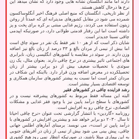
دارند اما مانند انگلستان نشانه هایی وجود دارد که نشان میدهد این
نرخ ها درحال کاهش هستند.
از نظر تاریخی، انگلستان که منبع اصلی فرهنگ اخیر آنگلوساکسون
شمرده می شود در مقابل کشورهای مدیترانه ای که عمدتاً از روغن
زیتون استفاده می کردند، رژیم غذایی مبتنی بر کره برای پخت و پز
داشته است اما این رفتار قدمتی طولانی دارد، در صورتیکه اپیدمی
چاقی نسبتا جدیدتر است.
شایان ذکر است که از هر ۱۰ نفر فقط یک نفر در سوئد چاق است
اما بیش از نیمی از مردان بالغ و ۳۳ درصد از زنان بالغ نیز اضافه
وزن دارند. در سوئد در مقایسه با کشورهای انگلیسی زبان، نابرابری
های اجتماعی تاثیر بیشتری در نرخ چاقی دارند. بعنوان مثال، یک زن
سوئدی با تحصیلات ضعیف بیش از دو برابر، بیشتر از زنان
تحصیلکرده در معرض اضافه وزن قرار دارد. بااینکه این شکاف در
مردان کمتر است اما نسبت به بیشتر کشورهای سازمان همکاری و
توسعه اقتصادی بسیار بیشتر است.
رشد فزاینده چاقی در کشورهای فقیر
البته این مساله فقط مربوط به کشورهای پیشرفته نیست و در
کشورهای با سطح درآمد پایین نیز با وجود فقر غذایی و مشکلات
اقتصادی، نرخ چاقی رو به افرایش است.
روزنامه «گاردین» با انتشار گزارشی تحت عنوان «نرخ چاقی احیانا
تا سال ۲۰۳۰ دو برابر خواهد شد و بیشترین افزایش در کشورهای با
درآمد پایین تر است»، می نویسد: برمبنای آمارهای اطلس جهانی
چاقی، پیش بینی می شود بیش از نیمی از زنان در آفریقای جنوبی
به این بیماری مبتلا باشند، در صورتیکه انتظار نمی رود هیچ کشوری