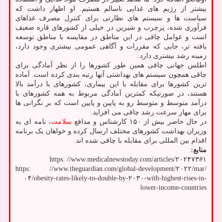
بیشتر از رژیم های غذایی ناسالم هستیم. او اظهار داشت که
سیاست ها و سیستم های نظارتی برای کنترل مصرف غذاهای
فرآوری شده، پرچرب و شیرین در خیلی از کشورهای قاره ضعیف
است و عوامل چاقی در این مناطق در مقایسه با مناطق توسعه
یافته تر، جایی که مقررات و آگاهی عمومی بیشتری وجود دارد،
زمینه رشد بیشتری دارد.
اطلس جهانی چاقی همین طور کشورها را از نظر آمادگی برای
چاقی همچون سیستم های بهداشتی آنها رتبه بندی کرده است. آماده
ترین کشورها برای مقابله با این بیماری، کشورهای با درآمد بالا
هستند، در صورتیکه کمترین آمادگی مربوط به همه کشورهای با
درآمد متوسط و متوسط رو به پایین و پایین است که بر نگرانی ها
برای مهار سرعت رشد چاقی می افزاید.
در حال حاضر بیش از ۱۵۰ کارشناس و مدافع
سلامت
، نامه ای به
وزیران بهداشت کشورهای مختلف ارسال کرده و خواهان یک برنامه
اقدام بین المللی برای مقابله با چاقی شده اند.
منابع:
https: //www.medicalnewstoday.com/articles/۲۰۲۴۷۳#۱
https: //www.theguardian.com/global-development/۲۰۲۲/mar/
۰۴/obesity-rates-likely-to-double-by-۲۰۳۰-with-highest-rises-in-
lower-income-countries