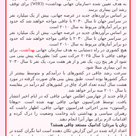
به هدف تعیین شده «سازمان جهانی بهداشت» (WHO) برای توقف
رشد این بیماری برسد.
بر اساس برآوردهای جدید در عرصه جهانی، بیش از یک میلیارد نفر
در سراسر جهان تا سال ۲۰۳۰ با چاقی مواجه خواهند شد که حدود
دو برابر آمارهای مربوط به سال ۲۰۱۰ است
بر اساس برآوردهای جدید در عرصه جهانی، بیش از یک میلیارد نفر
در سراسر جهان تا سال ۲۰۳۰ با چاقی مواجه خواهند شد که حدود
دو برابر آمارهای مربوط به سال ۲۰۱۰ است.
هیچ کشوری در راه دستیابی به هدف سازمان جهانی
بهداشت
، برای
توقف چاقی تا سال ۲۰۲۵ حرکت نمی کند؛ بطوریکه پیش بینی می
شود از هر پنج زن، یک نفر و از هر هفت مرد، یک نفر تا سال ۲۰۳۰
به این بیماری مبتلا شود.
سرعت رشد چاقی در کشورهای با درآمدکم و متوسط بیشتر از
دیگر کشورها بوده است. طبق پیش بینی های صورت گرفته در مورد
هشت سال آینده تعداد افراد چاق در کشورهای کم درآمد در مقایسه
با سال ۲۰۱۰ سه برابر خواهد شد.
ارقام جدید از چهارمین اطلس جهانی چاقی که در ایام اخیر انتشار
یافت، توسط فدراسیون جهانی چاقی تهیه شده است. «یوهانا
رالستون» مدیر اجرائی فدراسیون جهانی چاقی، اظهار داشت که
رهبران سیاسی و بهداشتی باید وخامت وضعیت را درک کرده و
اقدامات لازم برای مهار آنرا انجام دهند.
زنان یا مردان؛ کدامیک مستعد چاقی هستند؟
اعداد ارائه شده در این گزارش تکان دهنده است اما نگران کننده تر