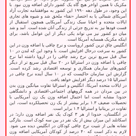
مکزیک تا همین اواخر هیچ گاه یک کشور دارای اضافه وزن نبود. با
این وجود، در طول دهه ۱۹۹۰ این کشور به موافقتنامه تجارت آزاد
آمریکای شمالی یا به اختصار «نفتا» ملحق شد و شیوه های تجاری
ایالات متحده و احیانا سبک زندگی آمریکایی همچون استقبال از
فست فودها نیز به تدریج جزئی از زندگی آنان شده است. آمد و شد
میان دو کشور نیز می تواند یکی دیگر از این عوامل باشد، برای
اینکه مکزیک همسایه آمریکا است.
انگلیس چاق ترین کشور اروپاست و نرخ چاقی یا اضافه وزن در این
کشور به سرعت درحال افزایش است. با وجود این که لندن در ۱۰
سال قبل سریع ترین نرخ رشد چاقی را در اروپا داشته اما نرخ
چاقی یا اضافه وزن در استرالیا در ۲۰ سال قبل سریع تر از دیگر
کشورهای سازمان همکاری و توسعه اقتصادی رشد کرده است.
گزارش این سازمان حاکیست که در ۱۰ سال آینده نرخ چاقی در
استرالیا ۱۵ درصد دیگر افزایش خواهد یافت.
در ایالات متحده آمریکا، انگلیس و استرالیا تفاوت میانگین وزن بدن
در بین مردان در همه گروههای اجتماعی-اقتصادی و دانشگاهی
حدودا مشابه است اما احتمال اضافه وزن یک زن آمریکایی با
تحصیلات ضعیف ۱.۳ برابر بیشتر از یک زن تحصیلکرده است، این
تفاوت در بریتانیا و استرالیا ۱.۴ برابر است.
در انگلستان، حدودا از هر ۳ کودک یک نفر اضافه وزن دارد؛ در
اسکاتلند این میزان بیش از یک نفر در بین سه کودک است. بتازگی
نشانه هایی از تثبیت نرخ چاقی کودکان در انگلیس دیده می شود.
لازم به ذکر است که ۴۰ درصد از کودکان آمریکایی اضافه وزن