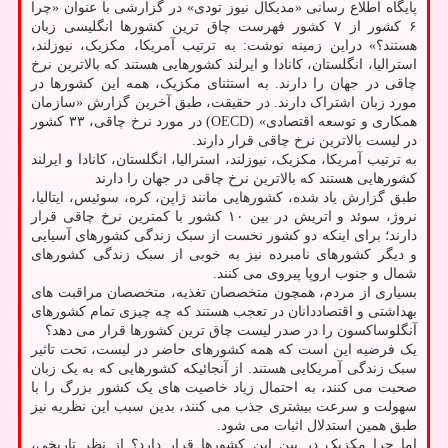
پایگاه اطلاع رسانی «مدیکال نیوز تودی» در گزارشی با عنوان «چرا
۶ کشور از ۷ کشور فهرست چاق ترین کشورها انگلیسی زبان
هستند؟» دراین زمینه نوشت: به ترتیب آمریکا، مکزیک، نیوزلند،
استرالیا، انگلستان، کانادا و ایرلند کشورهایی هستند که بالاترین نرخ
چاقی در جهان را دارند. به استثنای مکزیک، همه این کشورها در
مورد زبان اشتراک دارند. در حقیقت، طبق آخرین گزارش «سازمان
همکاری و توسعه اقتصادی» (OECD) در مورد نرخ چاقی، ۳۳ کشور
در لیست بالاترین نرخ چاقی قرار دارند.
به ترتیب آمریکا، مکزیک، نیوزلند، استرالیا، انگلستان، کانادا و ایرلند
کشورهایی هستند که بالاترین نرخ چاقی در جهان را دارند
طبق گزارش یاد شده، کشورهایی مانند ژاپن، کره، سوئیس، ایتالیا،
نروژ، سوئد و اتریش در بین ۱۰ کشور با کمترین نرخ چاقی قرار
دارند؛ برای اینکه دو کشور نخست از سبک زندگی کشورهای آسیایی
و دیگر کشورهای نامبرده نیز به خوبی از سبک زندگی کشورهای
شمال و جنوب اروپا پیروی می کنند.
بسیاری از مردم، همچون متخصصان تغذیه، متخصصان مراقبت های
بهداشتی و اقتصاددانان در تعجب هستند که چه چیزی تمام کشورهای
آنگلوساکسون را در صدر لیست چاق ترین کشورها قرار می دهد؟
یک فرضیه این است که همه کشورهای حاضر در لیست، تحت تاثیر
سبک زندگی آمریکایی هستند. از آنجائیکه کشورهایی که به یک زبان
صحبت می کنند، به احتمال زیاد خاصیت های یک کشور بزرگ را با
سهولت و سرعت بیشتری جذب می کنند، بدین سبب این نظریه نیز
طبق همین استدلال اثبات می شود.
اما چرا مکزیک در بین این کشورها قرار دارد؟ از نظر تاریخی،