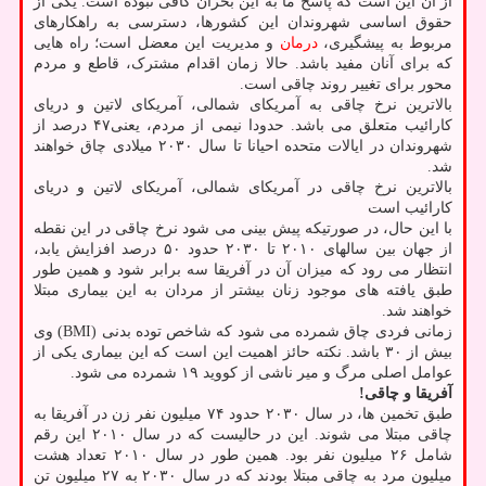
از آن این است که پاسخ ما به این بحران کافی نبوده است. یکی از
حقوق اساسی شهروندان این کشورها، دسترسی به راهکارهای
مربوط به پیشگیری،
درمان
و مدیریت این معضل است؛ راه هایی
که برای آنان مفید باشد. حالا زمان اقدام مشترک، قاطع و مردم
محور برای تغییر روند چاقی است.
بالاترین نرخ چاقی به آمریکای شمالی، آمریکای لاتین و دریای
کارائیب متعلق می باشد. حدودا نیمی از مردم، یعنی۴۷ درصد از
شهروندان در ایالات متحده احیانا تا سال ۲۰۳۰ میلادی چاق خواهند
شد.
بالاترین نرخ چاقی در آمریکای شمالی، آمریکای لاتین و دریای
کارائیب است
با این حال، در صورتیکه پیش بینی می شود نرخ چاقی در این نقطه
از جهان بین سالهای ۲۰۱۰ تا ۲۰۳۰ حدود ۵۰ درصد افزایش یابد،
انتظار می رود که میزان آن در آفریقا سه برابر شود و همین طور
طبق یافته های موجود زنان بیشتر از مردان به این بیماری مبتلا
خواهند شد.
زمانی فردی چاق شمرده می شود که شاخص توده بدنی (BMI) وی
بیش از ۳۰ باشد. نکته حائز اهمیت این است که این بیماری یکی از
عوامل اصلی مرگ و میر ناشی از کووید ۱۹ شمرده می شود.
آفریقا و چاقی!
طبق تخمین ها، در سال ۲۰۳۰ حدود ۷۴ میلیون نفر زن در آفریقا به
چاقی مبتلا می شوند. این در حالیست که در سال ۲۰۱۰ این رقم
شامل ۲۶ میلیون نفر بود. همین طور در سال ۲۰۱۰ تعداد هشت
میلیون مرد به چاقی مبتلا بودند که در سال ۲۰۳۰ به ۲۷ میلیون تن