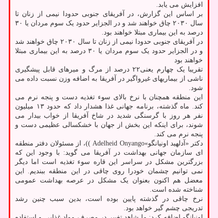
افزایش می یابد.
بر اساس این گزارش، در آفریقای جنوبی حدودا نیمی از زنان تا
سال ۲۰۳۰ چاق خواهند شد و در الجزایر حدود یک سوم مردان یا ۳۰
درصد به این بیماری مبتلا خواهند بود.
در آفریقای جنوبی حدودا نیمی از زنان تا سال ۲۰۳۰ چاق خواهند شد
و در الجزایر حدود یک سوم مردان یا ۳۰ درصد به این بیماری مبتلا
خواهند بود
تقریبا یک چهارم یعنی۲۲ درصد از مرگ و میرهای قابل پیشگیری
ناشی از بیماریهای غیرواگیر در آفریقا به اضافه وزن نسبت داده می
شود.
این منطقه همچنان با نرخ بالای سوء تغذیه دست و پنجه نرم می
کند. ماه گذشته، برنامه جهانی غذا هشدار داد که حدود ۱۳ میلیون
نفر هر روز با گرسنگی شدید در شاخ آفریقا از خواب بیدار می
شوند، برای اینکه این بخش از جهان با خشکسالی عظیمی دست و
پنجه نرم می کند.
دکتر «آدلهید اونیانگو»Adelheid Onyango ))، از مسئولان دفتر منطقه
ای سازمان جهانی بهداشت در آفریقا می گوید: با وجود این که
بزرگترین مشکل در سراسر این قاره سوء تغذیه است اما دیگر
نمی توانیم چشمان خودرا روی چاقی در این منطقه ببندیم. این
معضل هم اکنون بعنوان یک مشکل در عرصه بهداشت عمومی
شناخته شده است.
نرخ چاقی در گذشته پایین بوده است، بدین سبب چنین رشد
تدریجی چشم گیر خواهد بود.
اونیانگو اضافه کرد: ما شاهد تغییر در مصرف مواد غذایی و استفاده