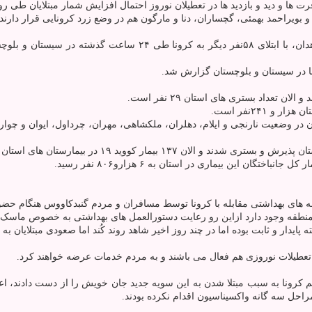
 و دید و بازدید ها در تعطیلان نوروز احتمال افزایش شمار مبتلایان طی روز 
بویراحمد بهمئی، گچساران، دنا و مارگون هم در وضع زرد کرونایی قرار دارند.
تعداد بستری های استان ۲۹ نفر است.
 در وضعیت نارنجی و ایلام، دهلران، ملکشاهی، مهران، چرداول، ایوان و چوار 
 های بهداشتی مقابله با کرونا توسط مسافران و مردم گنبدکاووس هنگام حضو
طقه وجود دارد ازاین رو رعایت دستورالعمل های بهداشتی به خصوص ماسک زد
پایدار و ثابت بوده اما در چند روز اخیر شاهد روند کُند اما صعودی مبتلایان ب
حل سه گانه واکسیناسیون اقدام نکرده بودند.