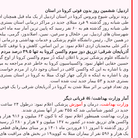
اردبیل/ ششمین روز بدون فوتی کرونا در استان
روند نزولی شیوع ویروس کرونا در استان اردبیل از یک ماه قبل همچنان ادامه دارد بطوری
طی شبانه روز گذشته ۹ فرد مبتلای جدید در مراکز درم
طی شبانه روز گذشته هم به ۶۰ نفر رسید که پایین ترین آمار سه ماه اخیر است.
شهرستان های اردبیل، نیر، خلخال و سرعین، نمین، اصلاندوز، گرمی، بیل
در همین حال، رئیس دانشگاه علوم پزشکی و خدمات بهداشتی و درمانی است
دکتر علی محمدیان اردی اعلام نمود: بر این اساس، کاهش و یا توقف کامل
آذربایجان شرقی/ تزریق دوز سوم واکسن کرونا به تنها ۴۹.۵ درصد مردم استان
دانشگاه علوم پزشکی تبریز با اعلان اینکه دُز سوم واکسن کرونا از اوج گیری بعدی این ویروس جلوگیر
حسین حقایی اظهار نمود: واکسیناسیون کرونا به خاطر عدم مراجعه به موقع مردم حالت ایستا پیدا کرده است و تا کنون ۸۸ درصد جمعیت
وی با اشاره به این که واکسن کافی در استان وجود دارد از مردم خواست تا برای 
بستری جدید و ۵۳ بیمار جدید ثبت شده است.
وی تعداد فوتی بر اثر مبتلا شدن به کرونا در آذربایجان شرقی را یک فوتی در ۲۴ ساعت گذشته اعلام نمود که این تعداد در زمان مشابه روز پیش از آن چهار فوتی بو
آمار وزارت بهداشت/ 46 قربانی دیگر
وزارت بهداشت
، درمان و
آموزش
جدید در کشور شناسایی شد که ۳۵۵ نفر از آنها بستری شدند.
واکسن های تزریق شده در کشور به ۱۴۷ میلیون و ۷ هزار و ۲۸۰ دُز رسید.
از روز گذشته تا امروز ۱۱ فروردین ماه ۱۴۰۱ و بر مبنای معیارهای قطعی تشخیصی، دو هزار و ۴۸۷ بیمار جدید مبتلا به کووید۱۹ در کشور شناسایی شد که ۳۵۵ نفر از آنها بستری شدند.
یک هزار و ۵۹۶ نفر از بیماران مبتلا به کووید۱۹ در بخش های مراقبت های ویژه بیمارستانها تحت مراقبت قرار دارند.