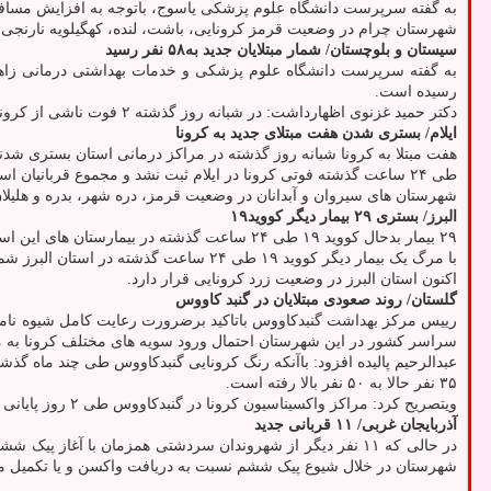
به گفته سرپرست دانشگاه علوم پزشکی یاسوج، باتوجه به افزایش مسافرت ها
شهرستان چرام در وضعیت قرمز کرونایی، باشت، لنده، کهگیلویه نارنجی و 
سیستان و بلوچستان/ شمار مبتلایان جدید به۵۸ نفر رسید
رسیده است.
دکتر حمید غزنوی اظهارداشت: در شبانه روز گذشته ۲ فوت ناشی از کرونا در سیستان و بلوچستان گزارش شد.
ایلام/ بستری شدن هفت مبتلای جدید به کرونا
هفت مبتلا به کرونا شبانه روز گذشته در مراکز درمانی استان بستری شدند و الان 
طی ۲۴ ساعت گذشته فوتی کرونا در ایلام ثبت نشد و مجموع قربانیان استان هزار و ۲۴۱نفر است.
شهرستان های سیروان و آبدانان در وضعیت قرمز، دره شهر، بدره و هلیلان
البرز/ بستری ۲۹ بیمار دیگر کووید۱۹
۲۹ بیمار بدحال کووید ۱۹ طی ۲۴ ساعت گذشته در بیمارستان های این استان پذیرش و بستری شدند و الان ۱۳۷ بیمار کووید ۱۹ در بیمارستان های استان البرز تحت مراقبت پزشکی قرار دارند.
با مرگ یک بیمار دیگر کووید ۱۹ طی ۲۴ ساعت گذشته در استان البرز شمار کل جانباختگان این بیماری در استان به ۶ هزارو۸۰۶ نفر رسید.
اکنون استان البرز در وضعیت زرد کرونایی قرار دارد.
گلستان/ روند صعودی مبتلایان در گنبد کاووس
رییس مرکز بهداشت گنبدکاووس باتاکید برضرورت رعایت کامل شیوه نامه
سراسر کشور در این شهرستان احتمال ورود سویه های مختلف کرونا به من
عبدالرحیم پالیده افزود: باآنکه رنگ کرونایی گنبدکاووس طی چند ماه گذشته 
۳۵ نفر حالا به ۵۰ نفر بالا رفته است.
ویتصریح کرد: مراکز واکسیناسیون کرونا در گنبدکاووس طی ۲ روز پایانی تعطیلات نوروزی هم فعال می باشند و به مردم خدمات عرضه خواهند کرد.
آذربایجان غربی/ ۱۱ قربانی جدید
شهرستان در خلال شیوع پیک ششم نسبت به دریافت واکسن و یا تکمیل مرا