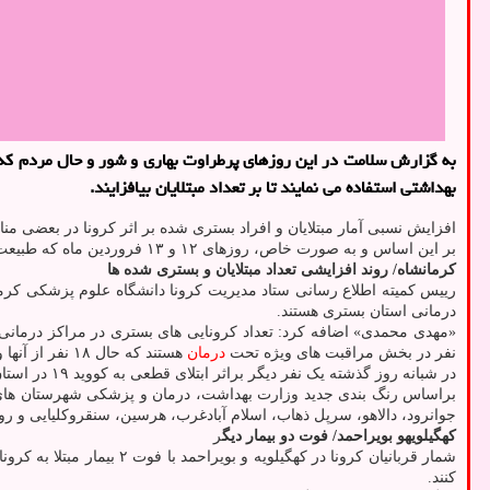
به گزارش سلامت در این روزهای پرطراوت بهاری و شور و حال مردم که از
بهداشتی استفاده می نمایند تا بر تعداد مبتلایان بیافزایند.
افزایش نسبی آمار مبتلایان و افراد بستری شده بر اثر کرونا در بعضی 
بر این اساس و به صورت خاص، روزهای ۱۲ و ۱۳ فروردین ماه که طبیعت دوستان راهی تفرجگاه ها می شوند، رعایت سفارش های بهداشتی بیش ازپیش اهمیت دارد.
کرمانشاه/ روند افزایشی تعداد مبتلایان و بستری شده ها
درمانی استان بستری هستند.
نفر در بخش مراقبت های ویژه تحت
درمان
هستند که حال ۱۸ نفر از آنها وخیم است.
در شبانه روز گذشته یک نفر دیگر براثر ابتلای قطعی به کووید ۱۹ در استان فوت کرد و ۳۷ نفر شامل ۱۱ بیمار مثبت بستری و ۲۶ بیمار سرپایی مبتلا به کرونا در شبانه روز گذشته در سطح استان شناسایی شدند.
براساس رنگ بندی جدید وزارت بهداشت، درمان و پزشکی شهرستان های پاو
جوانرود، دالاهو، سرپل ذهاب، اسلام آبادغرب، هرسین، سنقروکلیایی و رو
کهگیلویهو بویراحمد/ فوت دو بیمار دیگ
ر
شمار قربانیان کرونا در کهگیلویه و بویراحمد با فوت ۲ بیمار مبتلا به کرونا طی ۲۴ ساعت گذشته به یک هزار و ۱۲۰ نفر رسید. الان هشت بیمار به دعلت وخامت حالشان در بخش مراقبت های ویژه
کنند.