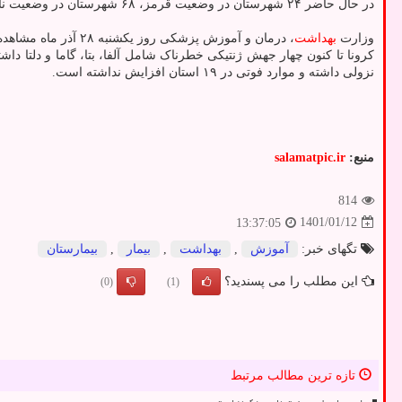
در حال حاضر ۲۴ شهرستان در وضعیت قرمز، ۶۸ شهرستان در وضعیت نارنجی، ۳۰۶ شهرستان در وضعیت زرد و ۵۰ شهرستان در وضعیت آبی قرار دارند.
وزارت
بهداشت
، درمان و آموزش پزشکی روز یکشنبه ۲۸ آذر ماه مشاهده سویه اومیکرون کرونا در ایران را تایید نمود.
نزولی داشته و موارد فوتی در ۱۹ استان افزایش نداشته است.
منبع:
salamatpic.ir
814
1401/01/12
13:37:05
تگهای خبر:
آموزش
,
بهداشت
,
بیمار
,
بیمارستان
این مطلب را می پسندید؟
(0)
(1)
تازه ترین مطالب مرتبط