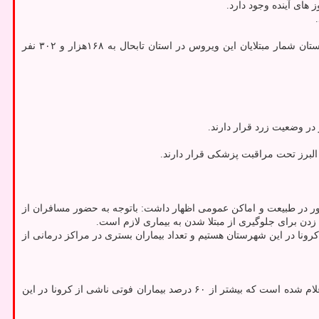
های آینده وجود دارد.
به گفته سرپرست دانشگاه علوم پزشکی و خدمات بهداشتی درمانی زاهدان، با ابتلای ۵۸نفر دیگر به کرونا طی ۲۴ ساعت گذشته در سیستان و بلوچستان شمار مبتلایان این ویروس در استان تابحال به ۱۶۸هزار و ۳۰۲ نفر
در وضعیت زرد قرار دارند.
ر در طبیعت و اماکن عمومی اظهار داشت: باتوجه به حضور مسافران از
ن برای جلوگیری از مبتلا شدن به بیماری لازم است.
ه کرونا در این شهرستان هستیم و تعداد بیماران بستری در مراکز درمانی از
در حالی که ۱۱ نفر دیگر از شهروندان سردشتی همزمان با آغاز پیک ششم کرونا به سبب مبتلا شدن به این سویه جدید جان خویش را از دست دادند، اعلام شده است که بیشتر از ۶۰ درصد بیماران فوتی ناشی از کرونا در این