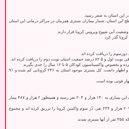
نا در سطح این استان، شمار بیماران بستری همزمان در مراکز درمانی این استان
وضعیت آبی شیوع ویروس کرونا قرار دارند.
رونا گذر کرد.
یون کودکان ۵ تا ۱۲ سال را جدی بگیرند.
وی با اشاره به اینکه ه تازگی چهار کودک مبتلا به کرونا در استان بستری شده اند، از کاهش مبتلا شدن به کرونا و فوتی در آذربایجان شرقی اطلاع داد و اظهار داشت: کل بستری موجود استان به ۲۴۶ کرونایی کم شده و ۹۱
پزشکی اعلام نمود: درطول ۲۴ ساعت گذشته، ۴۶ بیمار کووید ۱۹ جان خویش را از دست دادند و مجموع جان باختگان این بیماری به ۱۴۰ هزار و ۲۰۴ نفر رسید و همینطور ۲ هزار و ۴۸۷ بیمار
وزارت بهداشت همینطور اعلام نمود که تا کنون ۶۳ میلیون و ۹۱۶ هزار و ۳۱۶ نفر دُز اول، ۵۶ میلیون و ۸۸۳ هزار و ۷۲۰ نفر دُز دوم و ۲۶ میلیون و ۲۰۷ هزار و ۲۴۴ نفر، دُز سوم واکسن کرونا را تزریق کرده اند و مجموع