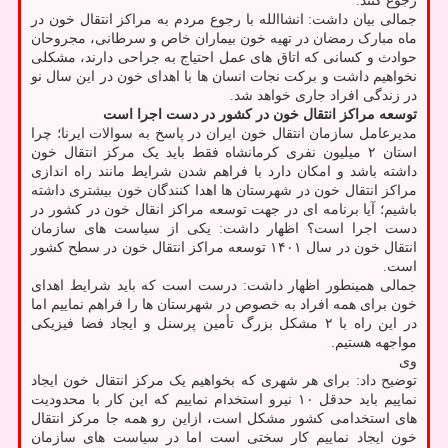
رجوع کنند.
جمالی بیان داشت: انشاالله با رجوع مردم به مراکز انتقال خون در
ماه مبارک رمضان در تهیه خون بیماران خاص و سرطانی، مجروحان
حوادث و کسانی که اتاق های عمل احتیاج به جراحی دارند، مشکلی
نخواهیم داشت و برکت نجات انسان ها با اهدای خون در این سال نو
در زندگی افراد جاری خواهد شد.
توسعه مراکز انتقال خون در کشور در دست اجرا است
مدیرعامل سازمان انتقال خون ایران در پاسخ به سوالات ایرنا؛ چرا
استان ۲ میلیون نفری کرمانشاه فقط باید یک مرکز انتقال خون
داشته باشد و امکان دارد با فراهم شدن شرایط مانند راه اندازی
مراکز انتقال خون در شهرستان ها اهدا کنندگان خون بیشتری داشته
باشیم؛ آیا برنامه ای در جهت توسعه مراکز انقال خون در کشور در
دست اجرا است؟ اظهار داشت: یکی از سیاست های سازمان
انتقال خون در سال ۱۴۰۱ توسعه مراکز انتقال خون در سطح کشور
است.
جمالی همینطور اظهار داشت: درست است که باید شرایط اهدای
خون برای همه افراد به خصوص در شهرستان ها را فراهم نماییم اما
در این راه با ۲ مشکل بزرگ تأمین پرسنل و ایجاد فضا فیزیکی
مواجهه هستیم.
وی
توضیح داد: برای هر شهری که بخواهیم یک مرکز انتقال خون ایجاد
نماییم باید حدقل ۱۰ نیرو استخدام نماییم که این کار با محدودیت
های استخدامی کشور مشکل است، ازاین رو همه جا مرکز انتقال
خون ایجاد نماییم کار سختی است اما در سیاست های سازمان