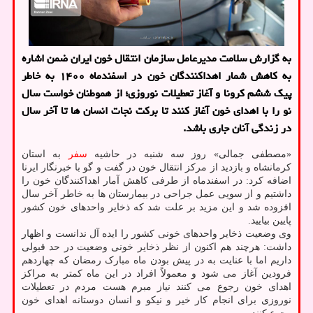
به گزارش سلامت مدیرعامل سازمان انتقال خون ایران ضمن اشاره
به کاهش شمار اهداکنندگان خون در اسفندماه ۱۴۰۰ به خاطر
پیک ششم کرونا و آغاز تعطیلات نوروزی؛ از هموطنان خواست سال
نو را با اهدای خون آغاز کنند تا برکت نجات انسان ها تا آخر سال
در زندگی آنان جاری باشد.
«مصطفی جمالی» روز سه شنبه در حاشیه
سفر
به استان
کرمانشاه و بازدید از مرکز انتقال خون در گفت و گو با خبرنگار ایرنا
اضافه کرد: در اسفندماه از طرفی کاهش آمار اهداکنندگان خون را
داشتیم و از سویی عمل جراحی در بیمارستان ها به خاطر آخر سال
افزوده شد و این مزید بر علت شد که ذخایر واحدهای خون کشور
پایین بیایید.
وی وضعیت ذخایر واحدهای خونی کشور را ایده آل ندانست و اظهار
داشت: هرچند هم اکنون از نظر ذخایر خونی وضعیت در حد قبولی
داریم اما با عنایت به در پیش بودن ماه مبارک رمضان که چهاردهم
فرودین آغاز می شود و معمولاً افراد در این ماه کمتر به مراکز
اهدای خون رجوع می کنند نیاز مبرم هست مردم در تعطیلات
نوروزی برای انجام کار خیر و نیکو و انسان دوستانه اهدای خون