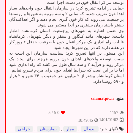
توسعه مراکز انتقال خون در دست اجرا است.
جمالی در ادامه تشریح کرد: در سازمان انتقال خون واحدهای سیار
اهدا خون تعریف شده، که سالی ۲ و سه مرتبه به شهرها و روستاها
پر جمعیت می روند که کار خون گیری انجام دهند و اگر اهداکنندگان
بیشتر باشند زمان بیشتری در آنجا مستقر می شوند.
وی ضمن اشاره به شهرهای پرجمعیت استان کرمانشاه اظهار
داشت: شهرهای مانند کنگاور و سنقر و دیگر شهرهای کرمانشاه
قابلیت راه اندازی یک مرکز انتقال خون با ظرفیت حدقل ۲ روز کار
در هفته دارند که در این شهرها ایجاد شود.
این مسئول در انتها تصریح کرد: سیاست سازمان این است به
سمت توسعه واحدهای اهدای خون برویم هرچند برای ایجاد یک
مرکز روند و فرآیند ۲ و سه سال طول می کشد که راه اندازی شود
اما بنا بر این است که شرایط اهدای خون برای مردم تسریع نماییم.
استان کرمانشاه بیشتر از ۲ میلیون نفر جمعیت با ۳۴ شهر و ۲ هزار
و ۵۹۰ روستا دارد.
منبع:
salamatpic.ir
/ 5
5.0
1157
1401/01/02
18:49:45
تگهای خبر:
ایده آل
,
بیمار
,
بیمارستان
,
جراحی