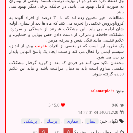
وی اعتقاد دارد که هر دو در نهایت درست هستند: بعضی از بیماران
به صورت کامل بهبود می یابند، در حالیکه برخی دیگر بهبود نمی
یابند.
مطالعات اخیر تخمین زده اند که تا ۳۰ درصد از افراد آلوده به
کروناویروس علائمی را تجربه می کنند که ماه ها بعد از بیماری اولیه
شان ادامه می یابد. این مشکلات عبارتند از خستگی و سردرد،
مشکلات حافظه و تمرکز، از دست دادن حس بویایی و چشایی، و
علایم تنفسی مانند تنگی نفس و سرفه مزمن.
یک نظریه این است که در بعضی از افراد،
عفونت
بیش از اندازه
سیستم ایمنی را فعال می کند و سبب ایجاد یک پاسخ التهابی پایدار
در بدن می شود.
محققان تاکید می کنند هر فردی که بعد از کووید گرفتار مشکلات
تنفسی مداوم است باید به دنبال مراقبت باشد و نباید این علایم
نادیده گرفته شوند.
منبع:
salamatpic.ir
/ 5
5.0
946
1400/12/28
14:27:01
تگهای خبر:
بیمار
,
بیماری
,
پزشك
,
پزشكی
این مطلب را می پسندید؟
(0)
(1)