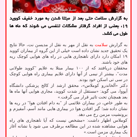
به گزارش سلامت حتی بعد از مبتلا شدن به مورد خفیف کووید
۱۹، بعضی از افراد گرفتار مشکلات تنفسی می شوند که ماه ها
طول می کشد.
به گزارش
سلامت
به نقل از مهر به نقل از مدیسن نت، حالا نتایج
یک تحقیق جدید نشان داده است خیلی از این گروه از بیماران کووید
۱۹ امکان دارد دارای ناهنجاری هایی در راه های هوایی کوچک ریه
های خود باشند.
محققان دریافتند که از ۱۰۰ بیمار مبتلا به علایم "کووید طولانی
مدت"، بیشتر از نیمی از آنها دارای علایم بیماری راه هوایی کوچک
در سی تی اسکن خود بودند.
دکتر «آلخاندرو کوملاس»، محقق ارشد از کالج پزشکی دانشگاه
آیووا، می گوید: «مستقل از شدت کووید، مجاری هوایی آنها ماه ها
بعد همچنان تحت تاثیر قرار می گرفت.»
به طور خاص، در بیماران علائمی از "به دام افتادن هوا" در ریه ها
نشان داده شد؛ گیر افتادن هوا در بیماری هایی مانند آسم، آمفیزم و
برونشیت مزمن رخ می دهد.
کوملاس اظهار داشت: «مشخص نیست که آیا ناهنجاری های راه
هوایی مشاهده شده در این مطالعه برطرف می شود یا نشانه آغاز
یک بیماری مزمن است.»