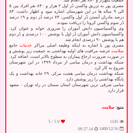
جمعیت یکهزار و ۸۸۰ نفر انجام شد.
مصری پور به تزریق واکسن دُز اول ۲ هزار و ۸۴۰ نفر افراد بین ۵
الی ۹ ساله ها در این شهرستان اشاره نمود و اظهار داشت: ۸۳
درصد مادران آبستن دُز اول واکسن، ۷۳ درصد دُز دوم و ۱۹ درصد
دُز سوم واکسن کرونا را دریافت نمودند.
وی واکسیناسیون دانش آموزان را ضروری خواند و عنوان کرد:
واکسیناسیون دانش آموزان دُز اول با پوشش ۱۰۰ درصدی و دُز دوم
هم با پوشش ۹۰ درصدی انجام شد.
مصری پور با اشاره به اینکه وظیفه اصلی مراکز
خدمات
جامع
سلامت
عرضه مراقبت های اولیه بهداشتی به جمعیت زیر پوشش و
در صورت ضرورت ارجاع بیماران به سطوح بالاتر است، اضافه کرد:
شبکه بهداشت و درمان میامی از مرداد ۱۳۹۹ در این شهرستان
شروع به کار کرد.
شبکه بهداشت درمان میامی هشت مرکز، ۲۹ خانه بهداشت و یک
پایگاه بهداشتی را زیر پوشش دارد.
میامی شرقی ترین شهرستان استان سمنان در راه تهران - مشهد
قرار دارد.
منبع:
سلامت
/ 5
5.0
1145
1400/12/16
09:27:14