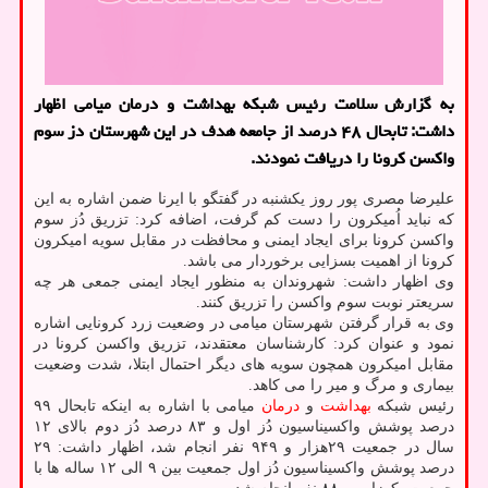
به گزارش سلامت رئیس شبکه بهداشت و درمان میامی اظهار
داشت: تابحال ۴۸ درصد از جامعه هدف در این شهرستان دز سوم
واکسن کرونا را دریافت نمودند.
علیرضا مصری پور روز یکشنبه در گفتگو با ایرنا ضمن اشاره به این
که نباید اُمیکرون را دست کم گرفت، اضافه کرد: تزریق دُز سوم
واکسن کرونا برای ایجاد ایمنی و محافظت در مقابل سویه امیکرون
کرونا از اهمیت بسزایی برخوردار می باشد.
وی اظهار داشت: شهروندان به منظور ایجاد ایمنی جمعی هر چه
سریعتر نوبت سوم واکسن را تزریق کنند.
وی به قرار گرفتن شهرستان میامی در وضعیت زرد کرونایی اشاره
نمود و عنوان کرد: کارشناسان معتقدند، تزریق واکسن کرونا در
مقابل امیکرون همچون سویه های دیگر احتمال ابتلا، شدت وضعیت
بیماری و مرگ و میر را می کاهد.
رئیس شبکه
بهداشت
و
درمان
میامی با اشاره به اینکه تابحال ۹۹
درصد پوشش واکسیناسیون دُز اول و ۸۳ درصد دُز دوم بالای ۱۲
سال در جمعیت ۲۹هزار و ۹۴۹ نفر انجام شد، اظهار داشت: ۲۹
درصد پوشش واکسیناسیون دُز اول جمعیت بین ۹ الی ۱۲ ساله ها با