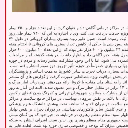
به نقل از مهر، علیرضا زالی، در نخستین کنگره بین المللی تازه های علوم بهداشتی کشور، از بستری ۴ هزار و ۲۸۰ بیمار مبتلا به کرونا در مراکز درمانی آگاهی داد و عنوان کرد: از این تعداد هزار و ۳۵۰ بیمار
در بخش مراقبت های ویژه بستری هستند. طی ۲۴ ساعت گذشته نیز ۸۷۰ بیمار جدید در بیمارستان های تهران بستری شدند که ۱۹۲ در بخش مراقبت ویژه خدمت دریافت می کنند. وی با اشاره به این که ۷۴۰ بیمار طی روز
گذشته از بیمارستان های پایتخت ترخیص شدند، اضافه کرد: مراجعه ۱۴ هزار و ۸۰۰ فرد مشکوک به ابتلاء در مراکز بهداشت و درمان استان تهران به ثبت رسیده است. همین طور روند بستری بیماران کرونائی در طول ۷۲
ته پیش بینی ها حاکی از کاهش تعداد بستری های کرونائی تا اختتام هفته
آتی است. فرمانده ستاد مقابله با کرونا در کلانشهر تهران درباب آخرین آمار تزریق واکسن کرونا در پایتخت نیز اشاره کرد: مجموع واکسن های تزریق شده ۲۴ میلیون و ۶۰۰ هزار نفر بوده که از این تعداد ۱۰ میلیون ۶۰۰ هزار
اجعه برای تزریق واکسن در طول هفته اخیر آگاهی داد و اظهار داشت: در هفته گذشته آمار مراجعات
دی از شهروندان دلیلی برای این کاهش شمرده می شود، اما با این وجود مشارکت بیشتر رسانه و مردم در حوزه
انی بسیاری خصوصاً در حوزه تأثیر تزریق دوز سوم انتشار یافته است.
ندات بسیاری درباب تجربیات سایر کشورها به همت اساتید و پژوهشگران
تری در بخش مراقبت ویژه مطالعاتی صورت گرفت و گزارش های آن منتشر
 را به ستاد ملی مقابله با کرونا ارائه می دهند. وی درباب آمار مرگ و
میر در افراد واکسینه شده، افزود: برمبنای مطالعات از شروع پیک ششم تاکنون، افراد واکسینه شده دوز سوم تا ۵ برابر و افراد واکسینه شده دوز اول تا ۱۴ برابر در مقابل خطر مرگ و میر مصون شدند. البته این آمار به روز
اهی داد و اضافه کرد: این آمار نشان از مشارکت مطلوب شهروندان تهرانی و کمرنگ بودن فضای واکسن
ی با تاکید بر نقش نیروهای بهداشتی در مراکز جامع سلامت و مراکز
بهداشتی در امر بیماریابی، انجام تست های تشخیصی، درمان های سرپایی و واکسیناسیون، اظهار نمود: ۴۵۶ مرکز واکسیناسیون و بیش از ۹۰ مرکز جامع سلامت در تهران ۱۶ و ۱۸ ساعته تحت پوشش دانشگاه علوم پزشکی
 و عدم کاهش سایر فاکتورهای بهداشتی در دوران بحران بر نقش بهادار
ظهار نمود: مقام معظم رهبری در فرمایشات اخبر خود که بی گمان مبتنی
 ریاست جمهوری مقام معظم رهبری بود، بدین سبب اشراف ایشان به شبکه
 تخصیص میزان کم بودجه و خصوصی سازی حوزه بهداشت، لطمه هایی به