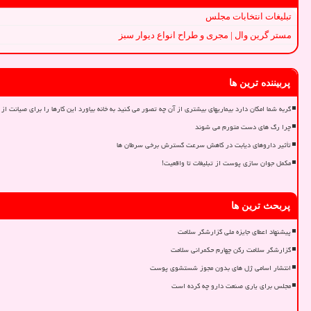
تبلیغات انتخابات مجلس
مستر گرین وال | مجری و طراح انواع دیوار سبز
پربیننده ترین ها
گربه شما امکان دارد بیماریهای بیشتری از آن چه تصور می کنید به خانه بیاورد این کارها را برای صیانت از 
چرا رگ های دست متورم می شوند
تأثیر داروهای دیابت در کاهش سرعت گسترش برخی سرطان ها
مکمل جوان سازی پوست از تبلیغات تا واقعیت!
پربحث ترین ها
پیشنهاد اعطای جایزه ملی گزارشگر سلامت
گزارشگر سلامت رکن چهارم حکمرانی سلامت
انتشار اسامی ژل های بدون مجوز شستشوی پوست
مجلس برای یاری صنعت دارو چه کرده است