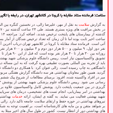
سلامت: فرمانده ستاد مقابله با کرونا در کلانشهر تهران، در رابطه با تأ
به گزارش
سلامت
ساعت اخیر ثابت بوده اما تا آن زمان که تعداد ترخیص شدگان از آمار بست
نفر دوز اول،
تشویق واکسیناسیون نیاز است. رییس دانشگاه علوم پزشکی شهید بهشتی د
باید از تجربه بین المللی بصورت تطبیقی بهره گرفت که به این مساله 
دانشگاهی به چاپ رسیده است. زالی عنوان کرد: با همکاری دو دانشگاه
گردید. همین طور معاونان بهداشتی هر سه دانشگاه گزارش هفتگی مربوط به 
گریزی در بین جمعیت پایتخت دارد. پوشش کامل واکسیناسیون علاوه بر
شهید بهشتی فعالیت می نمایند. به گفته ی ایشان، ارائه
خدمات
بهداشتی 
نیروهای بهداشتی در حوزه حفظ و ارتقای سلامت جامعه تاکید دارد. زالی
بر شواهد متقن و بن مایه های کارشناسانه است، بر اهمیت توجه به شبک
های بهداشتی دور از انتظار نیست. کشور در طول سال های اخیر مبتلا به
ا