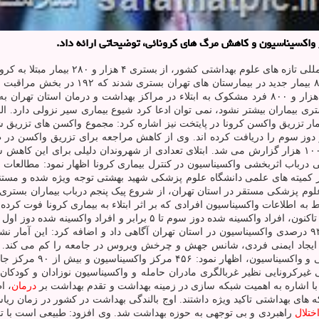
ثیر واکسیناسیون و کاهش مرگ های کرونائی، توضیحاتی ارائه داد.
ری بیماران بیشتر نشود، نمی توان ادعا کرد شیوع بیماری سیر نزولی دارد. الب
 ۹ میلیون و ۵۰۰ هزار دوز دوم و ۴ میلیون و ۷۰۰ هزار نفر دوز سوم را دریافت کرده اند. وی از کاهش مر
روزانه بین ۳۰ هزار تا ۴۰ هزار نفر بوده است که قبل از این ۹۰ هزار تا ۱۰۰ هزار گزارش می شد. ابتلای تعدا
رباب اثربخشی واکسیناسیون در کنترل بیماری کرونا اظهار نمود: مطالعات جه
در کمیته های علمی دانشگاه علوم پزشکی شهید بهشتی توجه ویژه شده و مست
 علوم پزشکی مستقر در استان تهران، از شروع پیک پنجم درباب بیماران بس
اطلاعات واکسیناسیون افرادی که بر اثر ابتلاء به بیماری کرونا فوت کرده اند
رسانی می شود. رییس دانشگاه علوم پزشکی شهید بهشتی از پوشش ۹۳ درصدی واکسیناسیون در استان تهران آگ
 ایجاد ایمنی فردی، شانس جهش و چرخش ویروس در جامعه را کم می کند. زال
غیرکرونایی نظیر غربالگری مادران حامله و واکسیناسیون نوزادان و کودکان
 با اشاره به اهمیت شبکه سازی در زمینه بهداشت و تقدم بهداشت بر
درمان
، ا
ه های بهداشتی تاکید ویژه داشتند. اوج بالندگی بهداشت در کشور در زمان
ختلال
راهبردی و بی توجهی به حوزه بهداشت شد. وی افزود: طبیعی است با