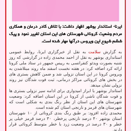
ایرنا- استاندار بوشهر اظهار داشت: با تلاش کادر درمان و همکاری
مردم وضعیت کرونائی شهرستان های این استان تغییر نمود و پیک
ششم شیوع این ویروس درآنها مهار شده است.
به گزارش
سلامت
به نقل از خبرگزاری ایرنا، روابط عمومی
استانداری بوشهر به نقل از احمد محمدی زاده در گزارشی که روز
شنبه بصورت ویدئو کنفرانسی به رییس جمهور در ستاد ملی کرونا
ارائه کرد اضافه کرد: در هفته نخست اسفند ماه روند مبتلاشدن به
ویروس کرونا در این استان نزولی شد و ضمن کاهش بستری های
در بخش های کرونائی مراکز درمانی، ثبت فوت شدگان نیز روند
نزولی نشان میدهد.
استاندار بوشهر با ابراز امیدواری برای ادامه سیر نزولی بستری ها
و فوت شدگان ناشی از کرونا در این استان اضافه کرد: وضعیت
شهرستان های این استان از نظر رنگ بندی به شکلی است که
شهرستان های قرمز و نارنجی استان کم شده است.
محمدی زاده افزود: بر طبق رنگ بندی کرونائی از ۱۰ شهرستان
استان بوشهر ۴۰ درصد نارنجی پرخطر، ۳۰ درصد قرمز خیلی پر
خطر و ۳۰ درصد در وضعیت زرد با خطر متوسط کرونائی قرار
دارند.