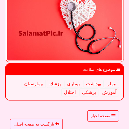
موضوع های سلامت
بیمار
بهداشت
بیماری
پزشك
بیمارستان
آموزش
پزشكی
اختلال
صفحه اخبار
بازگشت به صفحه اصلی