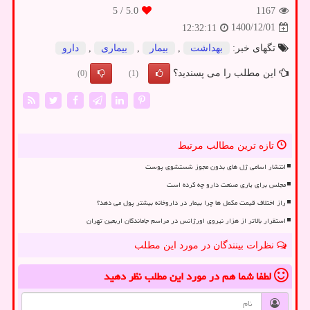
/ 5
5.0
1167
1400/12/01
12:32:11
تگهای خبر:
بهداشت
,
بیمار
,
بیماری
,
دارو
این مطلب را می پسندید؟
(0)
(1)
تازه ترین مطالب مرتبط
انتشار اسامی ژل های بدون مجوز شستشوی پوست
مجلس برای یاری صنعت دارو چه کرده است
راز اختلاف قیمت مکمل ها چرا بیمار در داروخانه بیشتر پول می دهد؟
استقرار بالاتر از هزار نیروی اورژانس در مراسم جاماندگان اربعین تهران
نظرات بینندگان در مورد این مطلب
لطفا شما هم
در مورد این مطلب
نظر دهید