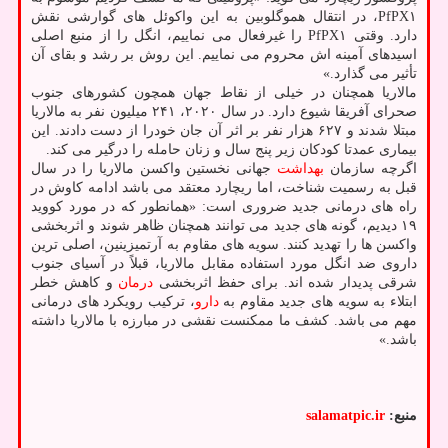
PfPX۱، در انتقال هموگلوبین به این واکوئل های گوارشی نقش
دارد. وقتی PfPX۱ را غیرفعال می نماییم، انگل را از منبع اصلی
اسیدهای آمینه اش محروم می نماییم. این روش بر رشد و بقای آن
تأثیر می گذارد.»
مالاریا همچنان در خیلی از نقاط جهان همچون کشورهای جنوب
صحرای آفریقا شیوع دارد. در سال ۲۰۲۰، ۲۴۱ میلیون نفر به مالاریا
مبتلا شدند و ۶۲۷ هزار نفر بر اثر آن جان خودرا از دست دادند. این
بیماری عمدتا کودکان زیر پنج سال و زنان حامله را درگیر می کند.
اگرچه سازمان
بهداشت
جهانی نخستین واکسن مالاریا را در سال
قبل به رسمیت شناخت، اما ریچارد معتقد می باشد ادامه کاوش در
راه های درمانی جدید ضروری است: «همانطور که در مورد کووید
۱۹ دیدیم، گونه های جدید می توانند همچنان ظاهر شوند و اثربخشی
واکسن ها را تهدید کنند. سویه های مقاوم به آرتمیزینین، اصلی ترین
داروی ضد انگل مورد استفاده مقابل مالاریا، قبلاً در آسیای جنوب
شرقی پدیدار شده اند. برای حفظ اثربخشی
درمان
و کاهش خطر
ابتلاء به سویه های جدید مقاوم به
دارو
، ترکیب رویکرد های درمانی
مهم می باشد. کشف ما ممکنست نقشی در مبارزه با مالاریا داشته
باشد.»
منبع:
salamatpic.ir