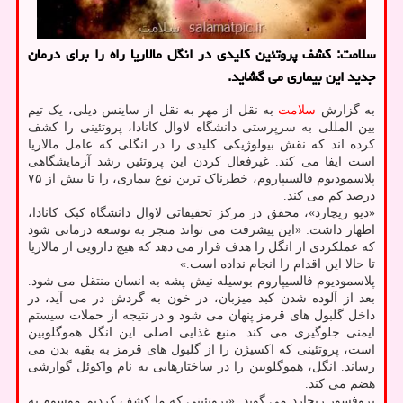
سلامت: کشف پروتئین کلیدی در انگل مالاریا راه را برای درمان
جدید این بیماری می گشاید.
به گزارش
سلامت
به نقل از مهر به نقل از ساینس دیلی، یک تیم
بین المللی به سرپرستی دانشگاه لاوال کانادا، پروتئینی را کشف
کرده اند که نقش بیولوژیکی کلیدی را در انگلی که عامل مالاریا
است ایفا می کند. غیرفعال کردن این پروتئین رشد آزمایشگاهی
پلاسمودیوم فالسیپاروم، خطرناک ترین نوع بیماری، را تا بیش از ۷۵
درصد کم می کند.
«دیو ریچارد»، محقق در مرکز تحقیقاتی لاوال دانشگاه کبک کانادا،
اظهار داشت: «این پیشرفت می تواند منجر به توسعه درمانی شود
که عملکردی از انگل را هدف قرار می دهد که هیچ دارویی از مالاریا
تا حالا این اقدام را انجام نداده است.»
پلاسمودیوم فالسیپاروم بوسیله نیش پشه به انسان منتقل می شود.
بعد از آلوده شدن کبد میزبان، در خون به گردش در می آید، در
داخل گلبول های قرمز پنهان می شود و در نتیجه از حملات سیستم
ایمنی جلوگیری می کند. منبع غذایی اصلی این انگل هموگلوبین
است، پروتئینی که اکسیژن را از گلبول های قرمز به بقیه بدن می
رساند. انگل، هموگلوبین را در ساختارهایی به نام واکوئل گوارشی
هضم می کند.
پروفسور ریچارد می گوید: «پروتئینی که ما کشف کردیم موسوم به