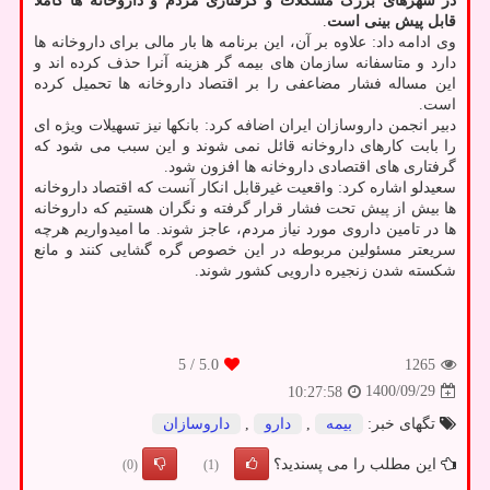
در شهرهای بزرگ مشکلات و گرفتاری مردم و داروخانه ها کاملا
قابل پیش بینی است
.
وی ادامه داد: علاوه بر آن، این برنامه ها بار مالی برای داروخانه ها
دارد و متاسفانه سازمان های بیمه گر هزینه آنرا حذف کرده اند و
این مساله فشار مضاعفی را بر اقتصاد داروخانه ها تحمیل کرده
است.
دبیر انجمن داروسازان ایران اضافه کرد: بانکها نیز تسهیلات ویژه ای
را بابت کارهای داروخانه قائل نمی شوند و این سبب می شود که
گرفتاری های اقتصادی داروخانه ها افزون شود.
سعیدلو اشاره کرد: واقعیت غیرقابل انکار آنست که اقتصاد داروخانه
ها بیش از پیش تحت فشار قرار گرفته و نگران هستیم که داروخانه
ها در تامین داروی مورد نیاز مردم، عاجز شوند. ما امیدواریم هرچه
سریعتر مسئولین مربوطه در این خصوص گره گشایی کنند و مانع
شکسته شدن زنجیره دارویی کشور شوند.
/ 5
5.0
1265
1400/09/29
10:27:58
تگهای خبر:
بیمه
,
دارو
,
داروسازان
این مطلب را می پسندید؟
(0)
(1)