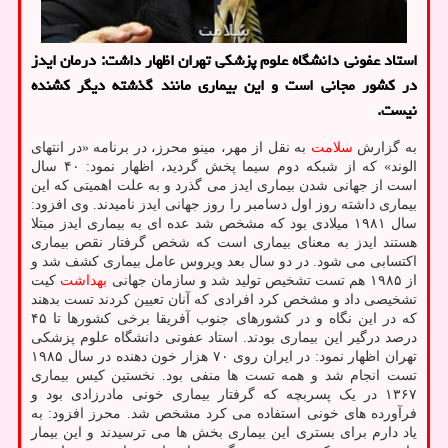
استاد عفونی دانشگاه علوم پزشکی تهران اظهار داشت: درمان ایدز
در کشور مجانی است و این بیماری مانند گذشته دیگر کشنده
نیست.
به گزارش
سلامت
به نقل از مهر، مینو محرز، در برنامه «در انتهای
الوند» که از شبکه دوم سیما پخش گردید، اظهار نمود: ۴۰ سال
است از جهانی شدن بیماری ایدز می گذرد و به علت اهمیتی که این
بیماری داشته روز اول دسامبر را روز جهانی ایدز نامیدند. وی افزود:
سال ۱۹۸۱ میلادی بود که مشخص شد عده ای به بیماری ایدز مبتلا
هستند ایدز به معنای بیماری است که شخص گرفتار نقص بیماری
اکتسابی می شود. در دو سال بعد ویروس عامل بیماری کشف شد و
از ۱۹۸۵ هم تست تشخیص تولید شد و سازمان جهانی
بهداشت
کیت
تشخیصی داد و مشخص کرد افرادی که آنان تعیین کردند تست بدهند
که در این نگاه و در کشورهای جنوب آفریقا برخی کشورها تا ۴۵
درصد درگیر این بیماری بودند. استاد عفونی دانشگاه علوم پزشکی
تهران اظهار نمود: در ایران روی ۷۰ هزار خون دهنده در سال ۱۹۸۵
تست انجام شد و همه تست ها منفی بود. نخستین کیس بیماری
۱۳۶۷ در یک پسربچه که گرفتار بیماری خونی مادرزادی بود و
فرآورده های خونی استفاده می کرد مشخص شد. محرز افزود: به
یاد دارم برای بستری این بیماری بخش ها می ترسیدند و این بیمار