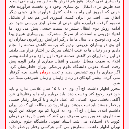
را بستری نمی کردند. هنوز هم نگرش ها به این بیماری منفی است.
سه طریق برای انتقال این بیماری وجود دارد نخست فرآورده های
خونی که امروز این راه به علت کنترل فرآورده های خونی دیگر
اتفاق نمی افتد. در ایران کمیته کشوری ایدز هم بعد از تشکیل
تصمیم گرفت فرآورده های خونی از منظر ایدز بررسی شود. در
ادامه روش دوم انتقال بیشتر به سمت جنسی پیش می رود اما
اعتیاد تزریقی و استفاده از سرنگ مشترک، این بیماری شیوع پیدا
کرد. وی توضیح داد: سال ها ما درگیر افزایش روزافزون بیماران اچ
آی وی در بیماران تزریقی بودیم که برنامه کاهش صدمه را انجام
دادیم و در زندان ها به علت اعتیاد، سرنگ در اختیار قرار می دادند.
در این راه، ایران در کاهش صدمه حرف اول را زد و در ادامه بیشتر
ابتلاء به سمت مسائل جنسی و انتقال بیماری از مادر آلوده پیش
رفت. استاد عفونی دانشگاه علوم پزشکی تهران خاطرنشان کرد:
اگر بیماری را زود تشخیص دهند و تحت
درمان
باشند بچه گرفتار
نمی گردد. بیشتر کودکان در زمان زایمان و زمان شیردهی مبتلا می
شود.
محرز اظهار داشت: اچ آی وی ۱۰ تا ۱۵ سال علائمی ندارد و باید
خود فرد رجوع کند و تست دهد. باید درباره راه ها و رفتارهای فرد
آگاهی بخشی شود. کسانی که اعتیاد دارند و یا گرفتار رفتار جنسی
پرخطر هستند باید تست بدهند. وی افزود: در مطالعه ای که در ایران
داشتیم ابتلای بیماران اچ آی وی به کرونا کم بود چونکه این گروه
سه داروی ضد ویروسی مصرف می کنند که همین داروها در درمان
کووید ۱۹ استفاده می شد. استاد عفونی دانشگاه علوم پزشکی
تهران اظهار داشت: سفارش می کنم هرکسی رفتار پرخطر دارد