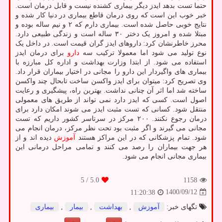
حتما تست بدهد ایدز دیگر بیماری کشنده نیست و قابل درمان است.
خبر خوب این است که روی درمان قاطع بیماری در دنیا کار شده و
نتایج خوبی حاصل شده است. بیماری دارم که ۲ و نیم ساله بوده و
مبتلا شده و امروز یک دختر ۳۰ ساله است و زندگی طبیعی دارد.
محرز خاطرنشان کرد: داروهای ایدز گران قیمت است. در داخل یک
نوع تولید می شود اما معمولا ترکیب سه
دارو
برای درمان ایدز
استفاده می شود. از ابتدا وزارت بهداشت و اداره کل مبارزه با
بیماری های واگیردار این دارو را مجانی در اختیار بیماران قرار داد.
وی تصریح کرد: میتوان برای ایدز واکسن ساخت تابحال چند واکسن
ساخته شد اما اثر آن چنانی نداشت. بهترین راه، پیشگیری و رعایت
اصول است. کسی که ایدز دارد نمی تواند از طریق های معمولی
منتقل شود. کسانی که تست مثبت ایدز می شوند امکان دارد برای
درمان رجوع نکنند. ۲۰۰ مرکز در سرتاسر کشور داریم که تست
مجانی می گیرند و اگر مثبت بود تحت نظر مرکز، درمان انجام می
شود. تمام پزشکانی که در این مراکز هستند
آموزش
دیده اند و از
هر جهت بیماران را رصد می کنند و تمامی مراحل درمانی این
بیماری مجانی انجام می شود.
/ 5
5.0
1158
1400/09/12
11:20:38
تگهای خبر:
آموزش
,
بهداشت
,
بیمار
,
بیماری