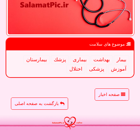
موضوع های سلامت
بیمار
بهداشت
بیماری
پزشك
بیمارستان
آموزش
پزشكی
اختلال
صفحه اخبار
بازگشت به صفحه اصلی