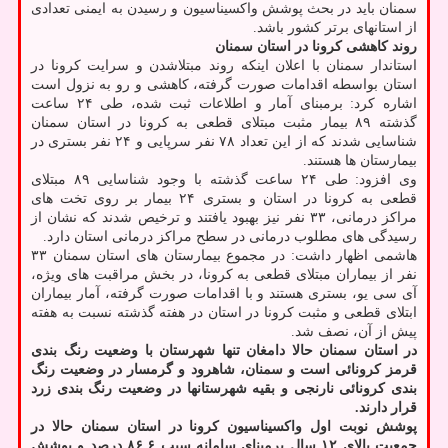
سمنان باید در بحث پوشش واکسیناسیون و رسیدن به ایمنی تعدادی
از استانهای برتر کشور باشد.
روند کاهشی کرونا در استان سمنان
استاندار سمنان با اعلان اینکه روند مبتلاشدن و سرایت کرونا در
استان بواسطه اقدامات صورت گرفته، کاهشی و رو به نزول است
اشاره کرد: برمبنای آمار و اطلاعات ثبت شده، طی ۲۴ ساعت
گذشته ۸۹ بیمار مثبت مبتلای قطعی به کرونا در استان سمنان
شناسایی شدند که از این تعداد ۷۸ نفر سرپایی و ۲۴ نفر بستری در
بیمارستان ها هستند.
وی افزود: طی ۲۴ ساعت گذشته با وجود شناسایی ۸۹ مبتلای
قطعی به کرونا در استان و بستری ۲۴ بیمار بر روی تخت های
مراکز درمانی، ۳۳ نفر نیز بهبود یافتند و ترخیص شدند که نشان از
رسیدگی های مطلوب درمانی در سطح مراکز درمانی استان دارد.
هاشمی اظهار داشت: در مجموع بیمارستان های استان سمنان ۳۳
نفر از بیماران مبتلای قطعی به کرونا، در بخش مراقبت های ویژه،
آی سی یو، بستری هستند و با اقدامات صورت گرفته، آمار بیماران
ابتلای قطعی و مثبت کرونا در استان در هفته گذشته نسبت به هفته
پیش از آن، نصف شد.
در استان سمنان حالا دامغان تنها شهرستان با وضعیت رنگ بندی
قرمز کرونائی است و سمنان، شاهرود و گرمسار در وضعیت رنگ
بندی کرونائی نارنجی و بقیه شهرستانها در وضعیت رنگ بندی زرد
قرار دارند.
پوشش نوبت اول واکسیناسیون کرونا در استان سمنان حالا در
جمعیت بالای ۱۲ سال برمبنای سامانه سیب ۸۶.۶ درصد و پوشش