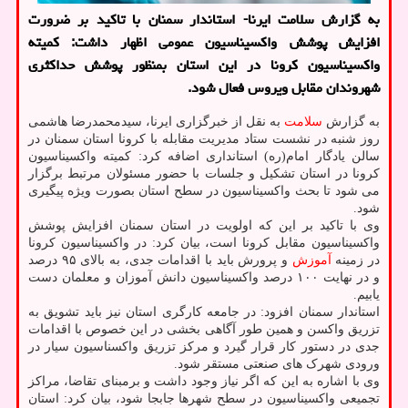
به گزارش سلامت ایرنا- استاندار سمنان با تاکید بر ضرورت
افزایش پوشش واکسیناسیون عمومی اظهار داشت: کمیته
واکسیناسیون کرونا در این استان بمنظور پوشش حداکثری
شهروندان مقابل ویروس فعال شود.
به گزارش
سلامت
به نقل از خبرگزاری ایرنا، سیدمحمدرضا هاشمی
روز شنبه در نشست ستاد مدیریت مقابله با کرونا استان سمنان در
سالن یادگار امام(ره) استانداری اضافه کرد: کمیته واکسیناسیون
کرونا در استان تشکیل و جلسات با حضور مسئولان مرتبط برگزار
می شود تا بحث واکسیناسیون در سطح استان بصورت ویژه پیگیری
شود.
وی با تاکید بر این که اولویت در استان سمنان افزایش پوشش
واکسیناسیون مقابل کرونا است، بیان کرد: در واکسیناسیون کرونا
در زمینه
آموزش
و پرورش باید با اقدامات جدی، به بالای ۹۵ درصد
و در نهایت ۱۰۰ درصد واکسیناسیون دانش آموزان و معلمان دست
یابیم.
استاندار سمنان افزود: در جامعه کارگری استان نیز باید تشویق به
تزریق واکسن و همین طور آگاهی بخشی در این خصوص با اقدامات
جدی در دستور کار قرار گیرد و مرکز تزریق واکسناسیون سیار در
ورودی شهرک های صنعتی مستقر شود.
وی با اشاره به این که اگر نیاز وجود داشت و برمبنای تقاضا، مراکز
تجمیعی واکسیناسیون در سطح شهرها جابجا شود، بیان کرد: استان