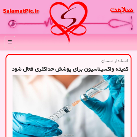
منو
استاندار سمنان:
کمیته واکسیناسیون برای پوشش حداکثری فعال شود