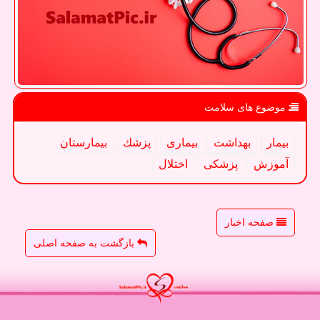
موضوع های سلامت
بیمار
بهداشت
بیماری
پزشك
بیمارستان
آموزش
پزشكی
اختلال
صفحه اخبار
بازگشت به صفحه اصلی