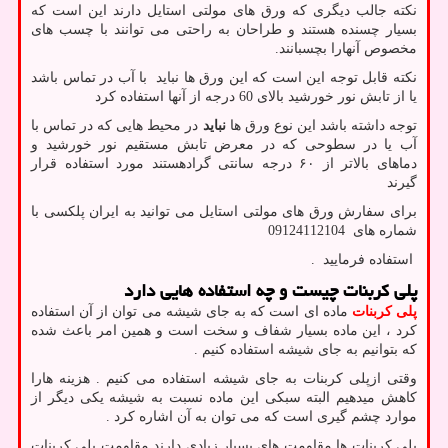
نکته جالب دیگری که ورق های مولتی استایل دارند این است که
بسیار چسنده هستند و طراحان به راحتی می توانند با چسب های
مخصوص آنهارا بچسبانند.
نکته قابل توجه این است که این ورق ها نباید با آب در تماس باشد
یا از تابش نور خورشید بالای 60 درجه از آنها استفاده کرد
توجه داشته باشد این نوع ورق ها
نباید
در محیط هایی که در تماس با
آب یا در سطوحی که در معرض تابش مستقیم نور خورشید و
دماهای بالاتر از ۶۰ درجه سانتی گرادهستند مورد استفاده قرار
گیرند
برای سفارش ورق های مولتی استایل می توانید به ایران پلکسی با
شماره های
09124112104
استفاده فرمایید
.
پلی کربنات چیست و چه استفاده هایی دارد
پلی کربنات
ماده ای است که به جای شیشه می توان از آن استفاده
کرد ، این ماده بسیار شفاف و سخت است و همین امر باعث شده
که بتوانیم به جای شیشه استفاده کنیم .
وقتی ازپلی کربنات به جای شیشه استفاده می کنیم . هزینه هارا
کاهش میدهیم البته سبکی این ماده نسبت به شیشه یکی دیگر از
موارد چشم گیری است که می توان به آن اشاره کرد .
پلی کربنات ها مقاومت های بسیار زیادی دارند مقاومت پلی کربنات