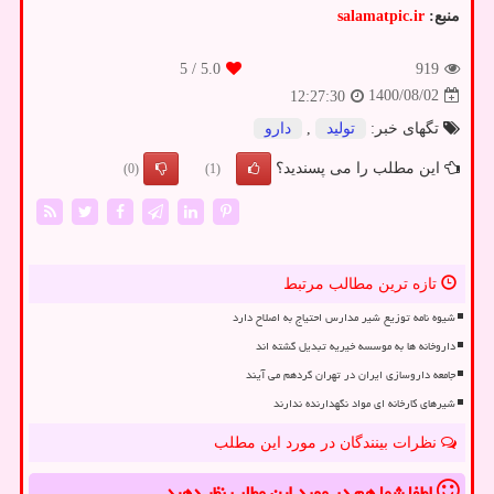
منبع:
salamatpic.ir
/ 5
5.0
919
1400/08/02
12:27:30
تگهای خبر:
تولید
,
دارو
این مطلب را می پسندید؟
(0)
(1)
تازه ترین مطالب مرتبط
شیوه نامه توزیع شیر مدارس احتیاج به اصلاح دارد
داروخانه ها به موسسه خیریه تبدیل گشته اند
جامعه داروسازی ایران در تهران گردهم می آیند
شیرهای کارخانه ای مواد نگهدارنده ندارند
نظرات بینندگان در مورد این مطلب
لطفا شما هم
در مورد این مطلب
نظر دهید