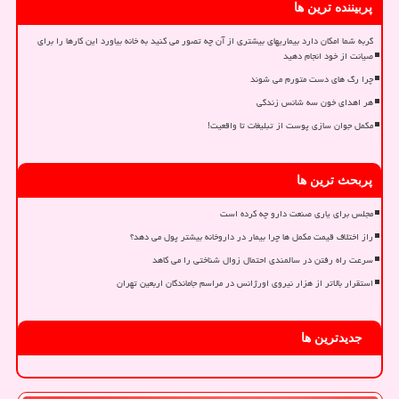
پربیننده ترین ها
گربه شما امکان دارد بیماریهای بیشتری از آن چه تصور می کنید به خانه بیاورد این کارها را برای
صیانت از خود انجام دهید
چرا رگ های دست متورم می شوند
هر اهدای خون سه شانس زندگی
مکمل جوان سازی پوست از تبلیغات تا واقعیت!
پربحث ترین ها
مجلس برای یاری صنعت دارو چه کرده است
راز اختلاف قیمت مکمل ها چرا بیمار در داروخانه بیشتر پول می دهد؟
سرعت راه رفتن در سالمندی احتمال زوال شناختی را می کاهد
استقرار بالاتر از هزار نیروی اورژانس در مراسم جاماندگان اربعین تهران
جدیدترین ها