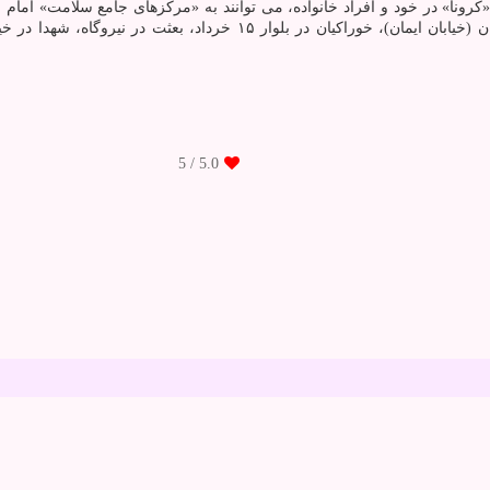
کرونا» در خود و افراد خانواده، می توانند به «مرکزهای جامع سلامت» ا
بلوار شهید کریمی (بنیاد)، فرقانی در انتهای شیخ آباد، پردیس در پردیسان (
/ 5
5.0