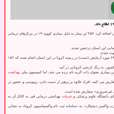
به گزارش عصر جمعه از روابط عمومی دانشگاه علوم پزشکی قم، محمدرضا قدیر در گفت وگویی درباره آخرین وضعیت بیماران کووید-۱۹ در این استان اضافه کرد: ۲۵۷ تَن بیمار به دلیل بیماری کووید-۱۹ در مرکزهای درمانی
قدیر با اشاره به اینکه تابحال تعداد یک میلیون و ۵ هزار و ۴۵۹ دُز واکسن کرونا در استان قم تزریق شده است، اظهار داشت: همینطور در ۲۴ گذشته ۶۴۸ مورد آزمایش (تست) در زمینه کرونا در این استان انجام شده که ۱۵۲
بهداشت
 می کنند، افراد علاوه بر پرهیز از دست دادن، روبوسی و حضور در
 های غیرضروری» سفارش شده است.
خدمات
بهداشتی درمانی قم، به کانال آن به
ید-۱۹» برای گروههای سنی اعلام شده و هم ثبت نام «کارت واکسن دیجیتال»، به «سامانه ثبت نام واکسیناسیون کرونا» به نشانی