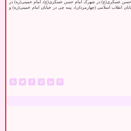
مام حسن عسکری(ع) در شهرک امام حسن عسکری(ع)، امام خمینی(ره) در
خیابان ایمان)، خوراکیان در بلوار ۱۵ خرداد، بعثت در نیروگاه، شهدا در خیابان انقلاب اسلامی (چهارمردان)، پنبه چی در خیابان امام خمینی(ره) و