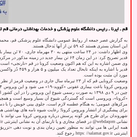
قم ـ ایرنا ـ رئیس دانشگاه علوم پزشکی و خدمات بهداشتی درمانی قم از جان باختن ۹ تن دیگر از شهروندان قمی در اثر مبتلا شدن به بیما
این استان بستری هستند که ۵۹ تن از آنها بَدحال هستند.
وی اظهار داشت: در ۲۴ ساعت منتهی به ۳۰ مهرماه جاری، ۷۰ تَن بیمار با علائم کرونا مثبت به صورت سرپایی پذیرش شدند.
قدیر تصریح کرد: در این زمان ۶۴ تن بیمار جدید در زمینه مذکور در مرکزهای درمانی استان قم بستری و همینطور ۲۹ تن بیمار در این رابطه از مراکز درمانی این استان ترخیص شدند.
وی ضمن اشاره به این که هم اکنون وضعیت کرونا در قم «نارنجی» است، اعلام نمود: متاسفانه در ۲۴ ساعت گذشته، ۹ تَ
مورد آن مثبت بوده است.
وضعیت کرونایی قم که از ۲۳ تیرماه سال جاری در وضعیت قرمز از نظر انتشار کرونا قرار گرفته بود، ۲۰ شهریورماه جاری در رنگ بندی جدید کرونایی کشور، به رنگ نارنجی کرونایی در آمد.
ویروس کرونا باعث بیماری عفونی «کووید-۱۹» می شود و این ویروس ۲۴ آذر ۱۳۹۸ در شهر «ووهان» واقع در مرکز کشور چین گزارش شد، ابتدا از این بیماری بعنوان ذات الریه نام برده می شد، اما کمیسیون ملی
چین در ۹ دی ۱۳۹۸ به صورت رسمی شیوع این ویروس را در این کشور اعلام نمود.
«کرونا»، ویروسی است که گستردگی شیوع آن بسیار وسیع است و همچون
مرکزهای عمومی؛ به هنگام عطسه لازم است، جلوی بینی خویش را با دستمال 
برای پیشگیری از انتشار ویروس کرونا؛ رعایت شیوه نامه های بهداشتی
شهروندان برای طرح هر گونه پرسش درباره ویروس کرونا می توانند با شماره تلفن های ۴۰۳۰، ۳۱۳۶ و ۱۹۰ تماس بگیرند و برای کسب آخری
نشانی webdaqom@ در فضای مجازی و یا تارنمای آن به نشانی اینترنتی www.muq.ac.ir رجوع کنند.
اینترنتی https: //salamat.gov.ir رجوع کنند.