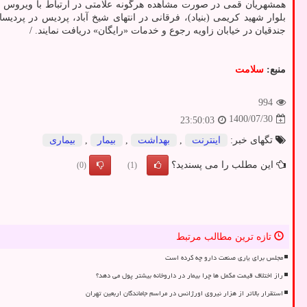
همشهریان قمی در صورت مشاهده هرگونه علامتی در ارتباط با ویروس «
جندقیان در خیابان زاویه رجوع و خدمات «رایگان» دریافت نمایند. /
منبع:
سلامت
994
1400/07/30
23:50:03
تگهای خبر:
اینترنت
,
بهداشت
,
بیمار
,
بیماری
این مطلب را می پسندید؟
(0)
(1)
تازه ترین مطالب مرتبط
مجلس برای یاری صنعت دارو چه کرده است
راز اختلاف قیمت مکمل ها چرا بیمار در داروخانه بیشتر پول می دهد؟
استقرار بالاتر از هزار نیروی اورژانس در مراسم جاماندگان اربعین تهران