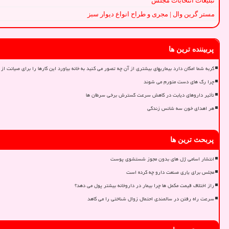
تبلیغات انتخابات مجلس
مستر گرین وال | مجری و طراح انواع دیوار سبز
پربیننده ترین ها
گربه شما امکان دارد بیماریهای بیشتری از آن چه تصور می کنید به خانه بیاورد این کارها را برای صیانت از 
چرا رگ های دست متورم می شوند
تأثیر داروهای دیابت در کاهش سرعت گسترش برخی سرطان ها
هر اهدای خون سه شانس زندگی
پربحث ترین ها
انتشار اسامی ژل های بدون مجوز شستشوی پوست
مجلس برای یاری صنعت دارو چه کرده است
راز اختلاف قیمت مکمل ها چرا بیمار در داروخانه بیشتر پول می دهد؟
سرعت راه رفتن در سالمندی احتمال زوال شناختی را می کاهد