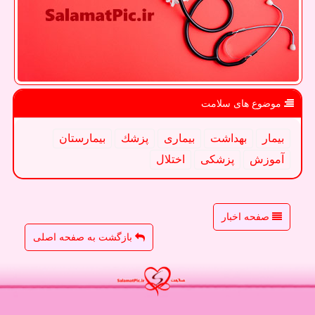
موضوع های سلامت
بیمار
بهداشت
بیماری
پزشك
بیمارستان
آموزش
پزشكی
اختلال
صفحه اخبار
بازگشت به صفحه اصلی