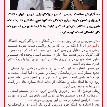
به گزارش سلامت رئیس انجمن بیوتکنولوژی ایران اظهار داشت:
تزریق واکسن کرونا برای کودکان نه تنها هیچ مشکلی ندارد بلکه
ضروری و اجتناب ناپذیر است و نباید به شایعه های بی اساس که
کار دشمنان است، توجه کرد.
دکتر سیروس زینلی روز پنجشنبه در گفتگو با خبرنگار گروه دانشگاه
و
آموزش
ایرنا با تکیه بر این که تزریق واکسن سبب تقویت سیستم
ایمنی بدن در مقابل ویروس کرونا می شود، اضافه کرد: به صورت
کلی کودکان زیر هشت سال دارای سیستم ایمنی پیچیده ای هستند و
بطور قطع میزان دز و تزریق واکسن کرونا برای آنها با بزرگسالان
قدری متفاوت است.
وی ضمن اشاره به این که حتی در مسایل درمانی تنها میتوان تا
حدود بسیار کمی در آزمایشگاه ژنتیک را تغییر داد اما اصل مبحث به
قوت خود باقی است، عنوان کرد: تزریق واکسن نمی تواند تغییر
روی ژن ها ایجاد نماید و مشکلی از لحاظ ایجاد بیماری های در رابطه
با ژن ها به وجود نمی آورد.
زینلی توضیح داد: بعد از تزریق واکسن کرونا به بدن سیستم ایمنی با
آن مقابله کرده و سیستم دفاعی تولید آنتی بادی می کند و در نهایت
سبب افزایش ایمنی در مقابل این ویروس خواهد شد.
وی با اشاره به اینکه خود ویروس کرونا یک آنتی ژن و کوچکترین