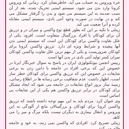
جزء ویروس به حساب می آید، خاطرنشان کرد: زمانی که ویروس
کرونا وارد بدن می شود، سیستم ایمنی تحریک شده، بعد از آن
سبب صدمه به این سیستم می شود و بدن را گرفتار مشکل می
کند و در نهایت در صورت وجود آنتی بادی، سیستم ایمنی مقابله
کرده و آنرا ضعیت می کند.
زینلی با تکیه بر این که بطور قطع نوع واکسن و میزان دز و تزریق
آن برای کودکان با افراد بزرگسال متفاوت است، افزود: یکی از
علل تفاوت واکسن برای کودکان این است که سیستم ایمنی بدن
آنها پیچیده و شرایط ویژه ای دارد. تزریق واکسن کرونا برای
کودکان ضروریست و یکی از مهم ترین علل تفاوت واکسن کودکان
میزان کمتر تولید آنتی بادی در بدن آنها است.
رییس انجمن بیوتکنولوژی ایران در پاسخ به سوال خبرنگار ایرنا در
خصوص این که برخی افراد در جامعه با دامن زدن به برخی
شایعات در خصوص این که تزریق واکسن برای کودکان خطر ساز
است، اظهار داشت: عدم شفافیت برخی رسانه ها در اطلاع رسانی،
زمینه ساز بروز انواع شایعات در جامعه می شود که ایجاد مشکل
برای کودکان در برابر تزریق واکسن هم یکی از این شایعات بی
اساس است.
وی عنوان کرد: مردم باید به این مهم توجه داشته باشند که تزریق
واکسن کرونا برای کودکان و بزرگسالان مانع از آلودگی به این
ویروس و انتقال بیماری به دیگران نیست بلکه مرگ و میر را می
کاهد.
زینلی تصریح کرد: افرادی که واکسن نمی زنند، به خود و جامعه
ظلم می کنند.