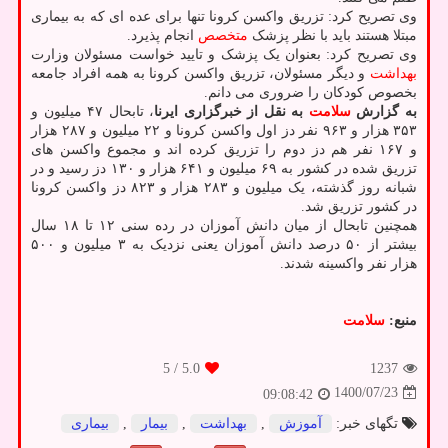
وی تصریح کرد: تزریق واکسن کرونا تنها برای عده ای که به بیماری
مبتلا هستند باید با نظر پزشک
متخصص
انجام پذیرد.
وی تصریح کرد: بعنوان یک پزشک و تایید خواست مسئولان وزارت
بهداشت
و دیگر مسئولان، تزریق واکسن کرونا به همه افراد جامعه
بخصوص کودکان را ضروری می دانم.
به گزارش
سلامت
به نقل از خبرگزاری ایرنا
، تابحال ۴۷ میلیون و
۳۵۳ هزار و ۹۶۳ نفر دز اول واکسن کرونا و ۲۲ میلیون و ۲۸۷ هزار
و ۱۶۷ نفر هم دز دوم را تزریق کرده اند و مجموع واکسن های
تزریق شده در کشور به ۶۹ میلیون و ۶۴۱ هزار و ۱۳۰ دز رسید و در
شبانه روز گذشته، یک میلیون و ۲۸۳ هزار و ۸۲۳ دز واکسن کرونا
در کشور تزریق شد.
همچنین تابحال از میان دانش آموزان در رده سنی ۱۲ تا ۱۸ سال
بیشتر از ۵۰ درصد دانش آموزان یعنی نزدیک به ۳ میلیون و ۵۰۰
هزار نفر واکسینه شدند.
منبع:
سلامت
/ 5
5.0
1237
1400/07/23
09:08:42
تگهای خبر:
آموزش
,
بهداشت
,
بیمار
,
بیماری