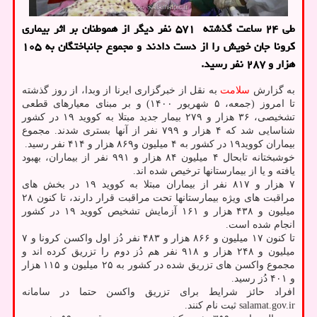
طی ۲۴ ساعت گذشته ۵۷۱ نفر دیگر از هموطنان بر اثر بیماری
کرونا جان خویش را از دست دادند و مجموع جانباختگان به ۱۰۵
هزار و ۲۸۷ نفر رسید.
به گزارش
سلامت
به نقل از خبرگزاری ایرنا از وبدا، از روز گذشته
تا امروز (جمعه، ۵ شهریور ۱۴۰۰) و بر مبنای معیارهای قطعی
تشخیصی، ۳۶ هزار و ۲۷۹ بیمار جدید مبتلا به کووید ۱۹ در کشور
شناسایی شد که ۴ هزار و ۷۹۹ نفر از آنها بستری شدند. مجموع
بیماران کووید۱۹ در کشور به ۴ میلیون و۸۶۹ هزار و ۴۱۴ نفر رسید.
خوشبختانه تابحال ۴ میلیون ۸۴ هزار و ۹۹۱ نفر از بیماران، بهبود
یافته و یا از بیمارستانها ترخیص شده اند.
۷ هزار و ۸۱۷ نفر از بیماران مبتلا به کووید ۱۹ در بخش های
مراقبت های ویژه بیمارستانها تحت مراقبت قرار دارند، تا کنون ۲۸
میلیون و ۴۳۸ هزار و ۱۶۱ آزمایش تشخیص کووید ۱۹ در کشور
انجام شده است.
تا کنون ۱۷ میلیون و ۸۶۶ هزار و ۴۸۳ نفر دُز اول واکسن کرونا و ۷
میلیون و ۲۴۸ هزار و ۹۱۸ نفر هم دُز دوم را تزریق کرده اند و
مجموع واکسن های تزریق شده در کشور به ۲۵ میلیون و ۱۱۵ هزار
و ۴۰۱ دُز رسید.
افراد حائز شرایط برای تزریق واکسن حتما در سامانه
salamat.gov.ir ثبت نام کنند.