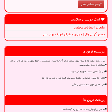
فرستادن نظر
لینک دوستان سلامت
تبلیغات انتخابات مجلس
مستر گرین وال | مجری و طراح انواع دیوار سبز
پربیننده ترین ها
گربه شما امکان دارد بیماریهای بیشتری از آن چه تصور می کنید به خانه بیاورد این کارها را برای
صیانت از خود انجام دهید
چرا رگ های دست متورم می شوند
تأثیر داروهای دیابت در کاهش سرعت گسترش برخی سرطان ها
هر اهدای خون سه شانس زندگی
پربحث ترین ها
مجلس برای یاری صنعت دارو چه کرده است