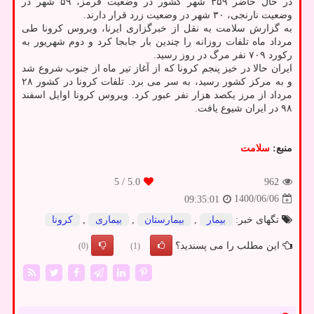
در حال حاضر ۳۵۹ شهر کشور در وضعیت قرمز، ۵۹ شهر در
وضعیت نارنجی، ۳۰ شهر در وضعیت زرد قرار دارند.
به گزارش سلامت به نقل از خبرگزاری ایرنا، ویروس کرونا طی
مرداد ماه تلفات روزانه را چندین بار جابجا کرد و دوم شهریور به
رکورد ۷۰۹ نفر مرگ در روز رسید.
ایران حالا در خیز پنجم کرونا که از آغاز تیر ماه از جنوب شروع شد
و به مرکز کشور رسید، به سر می برد. تلفات کرونا در کشور ۲۸
مرداد از مرز یکصد هزار نفر عبور کرد. ویروس کرونا اوایل اسفند
۹۸ در ایران شیوع یافت.
منبع:
سلامت
/ 5
5.0
962
1400/06/06
09:35:01
تگهای خبر:
بیمار
,
بیمارستان
,
بیماری
,
كرونا
این مطلب را می پسندید؟
(0)
(1)