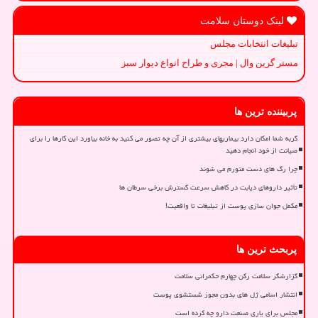
لینک دوستان سلامت
تبلیغات انتخابات مجلس
مستر گرین وال | مجری و طراح انواع دیوار سبز
پربیننده ترین ها
گربه شما امکان دارد بیماریهای بیشتری از آن چه تصور می کنید به خانه بیاورد این کارها را برای
صیانت از خود انجام دهید
چرا رگ های دست متورم می شوند
تأثیر داروهای دیابت در کاهش سرعت گسترش برخی سرطان ها
مکمل جوان سازی پوست از تبلیغات تا واقعیت!
پربحث ترین ها
گزارشگر سلامت رکن چهارم حکمرانی سلامت
انتشار اسامی ژل های بدون مجوز شستشوی پوست
مجلس برای یاری صنعت دارو چه کرده است