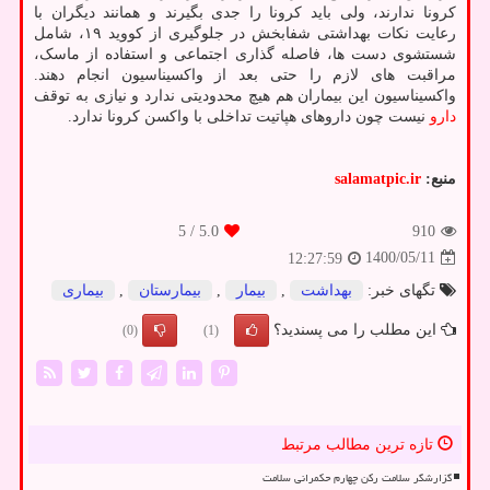
کرونا ندارند، ولی باید کرونا را جدی بگیرند و همانند دیگران با
رعایت نکات بهداشتی شفابخش در جلوگیری از کووید ۱۹، شامل
شستشوی دست ها، فاصله گذاری اجتماعی و استفاده از ماسک،
مراقبت های لازم را حتی بعد از واکسیناسیون انجام دهند.
واکسیناسیون این بیماران هم هیچ محدودیتی ندارد و نیازی به توقف
دارو
نیست چون داروهای هپاتیت تداخلی با واکسن کرونا ندارد.
منبع:
salamatpic.ir
/ 5
5.0
910
1400/05/11
12:27:59
تگهای خبر:
بهداشت
,
بیمار
,
بیمارستان
,
بیماری
این مطلب را می پسندید؟
(0)
(1)
تازه ترین مطالب مرتبط
گزارشگر سلامت رکن چهارم حکمرانی سلامت