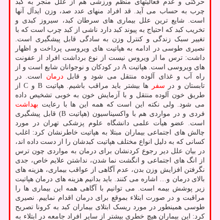
حرکتی و عدم فعالیتهای منظم ورزشی هم از علل منجر به کبد
چرب به حساب می آید. قد افراد منهای عدد صد، وزن ایدآل آنها
است. شایع ترین علل بیماری های سرطان کبد، سیروز کبدی و
تخریب کبد که احتیاج به پیوند کبد دارد ناشی از کبد چرب است که با
تغییر سبک زندگی و کنترل وزن به سادگی قابل پیشگیری است.
نصیری طوسی در ادامه به هپاتیت های ویروسی پرداخت و اظهار
داشت: ترس ما از ویروس نیست از نوع برداشت افراد از عفونت
های ویروسی است. هپاتیت A در کودکان و نوجوانان شایع است و از
راه آب و غذای آلوده منتقل می شود و قابل
درمان
است. در
تابستان و در
سفر
ها بیشتر باید مراقب باشیم. هپاتیت B و C از
طریق خون آلوده منتقل و با آزمایش خون به خوبی تشخیص داده
می شود. ولی نکته این است که همه این ها با رعایت
بهداشت
فردی و در مواردی هم با واکسیناسیون (هپاتیت B) قابل پیشگیری
است. عضو هیأت علمی دانشگاه علوم پزشکی تهران در مورد
چالش های اجتماعی بیماران مبتلا به هپاتیت خاطرنشان کرد: اغلب
کسانی که به دلیل انواع مختلف هپاتیت کبدشان را از دست داده اند،
در بیان علل دیر رجوع کردنشان برای درمان به مواردی چون ترس
از انگ های اجتماعی و انگشت نما شدن، نداشتن علایم خاص، جدی
نگرفتن افزایش وزن بدن، عدم آگاهی از عواقب بیماری، هزینه های
بالای درمان و… اشاره می کنند. باید بدانیم هزینه های درمان هپاتیت
زیر پوشش بیمه است. می توانیم با آگاهی همه این بیماری ها را
مراقبت و در صورت ابتلاء بموقع برای درمان اقدام نماییم. نصیری
طوسی همینطور در مورد ریسک ابتلای بیماران کبد به کرونا تصریح
کرد: این بیماران هیچ خطری بیشتر از سایر افراد جامعه در ابتلاء به