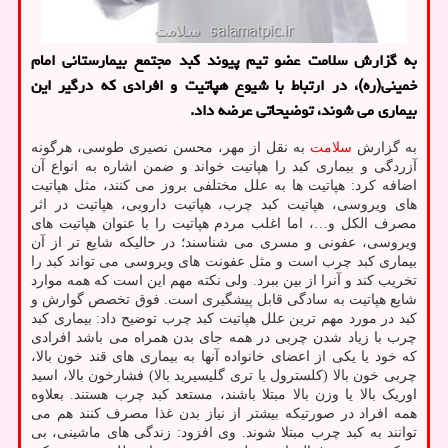
به گزارش سلامت عضو تیم پیوند کبد مجتمع بیمارستانی امام
خمینی(ره)، در ارتباط با شیوع هپاتیت و افرادی که درگیر این
بیماری می شوند، توضیحاتی عرضه داد.
به گزارش
سلامت
به نقل از مهر، محسن نصیری طوسی، هرگونه
آزردگی و بیماری کبد را هپاتیت خواند و ضمن اشاره به انواع آن
اضافه کرد: هپاتیت ها به علل مختلفی بروز می کنند، مثل هپاتیت
های ویروسی، هپاتیت کبد چرب، هپاتیت دارویی، هپاتیت در اثر
مصرف الکل و…، اما اغلب مردم هپاتیت را با عنوان هپاتیت های
ویروسی، عفونی و مسری می شناسند؛ در حالیکه شایع تر از آن
بیماری کبد چرب است و مثل عفونت های ویروسی می تواند کبد را
تخریب کند و آنرا از بین ببرد. ولی نکته مهم این است که همه موارد
شایع هپاتیت به سادگی قابل پیشگیری است. فوق تخصص گوارش و
کبد در مورد مهم ترین علل هپاتیت کبد چرب توضیح داد: بیماری کبد
چرب با زیاد شدن چربی در همه جای بدن همراه می باشد افرادی
که خود یا یکی از اعضای خانواده آنها به بیماری های قند خون بالا،
چربی خون بالا (کلسترول یا تری گلیسیرید بالا) فشارخون بالا، اسید
اوریک بالا یا وزن بالا مبتلا باشند، مستعد کبد چرب هستند. بعلاوه
همه افراد در صورتیکه بیشتر از نیاز بدن غذا مصرف کنند هم می
توانند به کبد چرب مبتلا شوند. وی افزود: زندگی های ماشینی، بی