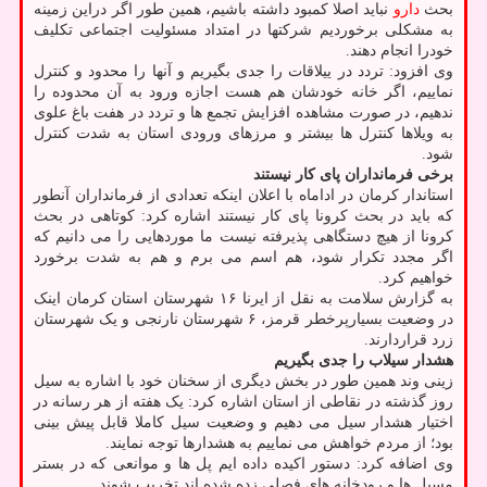
بحث
دارو
نباید اصلا کمبود داشته باشیم، همین طور اگر دراین زمینه
به مشکلی برخوردیم شرکتها در امتداد مسئولیت اجتماعی تکلیف
خودرا انجام دهند.
وی افزود: تردد در ییلاقات را جدی بگیریم و آنها را محدود و کنترل
نماییم، اگر خانه خودشان هم هست اجازه ورود به آن محدوده را
ندهیم، در صورت مشاهده افزایش تجمع ها و تردد در هفت باغ علوی
به ویلاها کنترل ها بیشتر و مرزهای ورودی استان به شدت کنترل
شود.
برخی فرمانداران پای کار نیستند
استاندار کرمان در اداماه با اعلان اینکه تعدادی از فرمانداران آنطور
که باید در بحث کرونا پای کار نیستند اشاره کرد: کوتاهی در بحث
کرونا از هیچ دستگاهی پذیرفته نیست ما موردهایی را می دانیم که
اگر مجدد تکرار شود، هم اسم می برم و هم به شدت برخورد
خواهیم کرد.
به گزارش سلامت به نقل از ایرنا ۱۶ شهرستان استان کرمان اینک
در وضعیت بسیارپرخطر قرمز، ۶ شهرستان نارنجی و یک شهرستان
زرد قراردارند.
هشدار سیلاب را جدی بگیریم
زینی وند همین طور در بخش دیگری از سخنان خود با اشاره به سیل
روز گذشته در نقاطی از استان اشاره کرد: یک هفته از هر رسانه در
اختیار هشدار سیل می دهیم و وضعیت سیل کاملا قابل پیش بینی
بود؛ از مردم خواهش می نماییم به هشدارها توجه نمایند.
وی اضافه کرد: دستور اکیده داده ایم پل ها و موانعی که در بستر
مسیل ها و رودخانه های فصلی زده شده اند تخریب شوند.