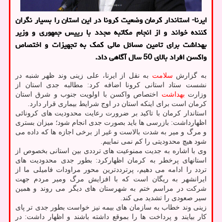
ایرنا- استاندار کرمان وضعیت کرونا در این استان را بسیار نگران
کننده خواند و از انجام مکاتبه مجدد با رییس جمهوری و وزیر
بهداشت برای تامین مسائل مالی کمک به تجهیزات و اختصاص
واکسن افراد بالای 50 سال آگاهی داد.
به گزارش
سلامت
به نقل از ایرنا، علی زینی وند ظهر شنبه در
نشست ستاد استانی کرونا اضافه کرد: مطالبه جدی استان از
وزارت
بهداشت
اختصاص واکسن با اولویت جنوب و شرق استان
کرمان است برای اینکه استان در اوج شرایط بیماری قرار دارد.
استاندار کرمان با تاکید بر ضرورت رعایت محدودیت های کرونائی
اظهارداشت: بازرسی ها باید بصورت جدی انجام شود؛ میزان بستری
و مرگ و میر به شدت بالاست و غیر از برخی اجازه ها که داده می
شود هیچ محدودیتی را کم نمی نماییم.
وی با اشاره به جدیت ممنوعیت های ترددی بین استانی بخصوص از
استانهای پرخطر به کرمان اظهارکرد: بطور جدی محدودیت های
تردد را ادامه می دهیم، پرترددترین محور مراودات فامیلی ما از
ایرانشهر به ریگان است که با افزایش مرگ ومیر مردم جهت
شرکت در مراسم ختم به شهرستان های دیگر می روند و همین
سیر صعودی را تشدید می کند.
زینی وند خطاب به سازمان های بیمه نیز خواست بطور جدی تر پای
کار بیایند و پرداخت ها را بموقع داشته باشند و اظهار داشت: در