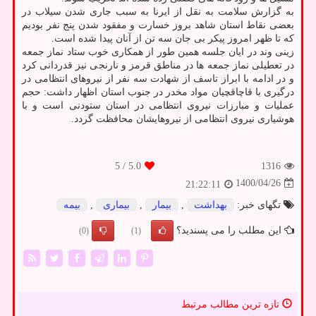
به گزارش سلامت به نقل از ایرنا به سبب جاری شدن سیلاب در
بعضی نقاط استان شاهد بروز خسارت و مفقود شدن پنج نفر بودیم
که تا ظهر امروز پیکر بی جان سه تن از آنان پیدا شده است.
زینی وند در ایان جلسه همین طور از همکاری خوب ستاد نماز جمعه
در تعطیلی نماز جمعه ها در مناطق قرمز و نارنجی نیز قدردانی کرد
و در ادامه با ابراز تاسف از شهادت سه نفر از نیروهای انتظامی در
درگیری با قاچاقچیان مواد مخدر در جنوب استان اظهار داشت: حجم
عملیات و مبارزات نیروی انتظامی در استان ستودنی است و با
هوشیاری نیروی انتظامی از نیروهایشان محافظت گردد.
/ 5
5.0
1316
1400/04/26
21:22:11
تگهای خبر:
بهداشت
,
بیمار
,
بیماری
,
بیمه
این مطلب را می پسندید؟
(0)
(1)
تازه ترین مطالب مرتبط