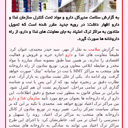
به گزارش سلامت مدیرکل دارو و مواد تحت کنترل سازمان غذا و
دارو اظهار داشت: در رویه جدید مقرر شده است که تحویل
متادون به مراکز ترک اعتیاد به جای معاونت های غذا و دارو، از راه
داروخانه ها صورت گیرد.
به گزارش
سلامت
به نقل از مهر، سید حیدر محمدی، عنوان کرد:
طبیعتاً معاونت های غذا و
دارو
اجازه خرید و فروش و فعالیت
اقتصادی را ندارند، بر همین مبنا طبق مصوبه ستاد مبارزه با مواد
مخدر و ضابطه ابلاغی معاون وزیر، توزیع متادون از راه داروخانه
های منتخب به مراکز MMT با ثبت در سامانه "تیتک" صورت خواهد
گرفت. وی ادامه داد: یکی از علل نشت متادون به بازار آزاد، عدم
نظارت دقیق بر زنجیره تولید بود که از این پس با ثبت و شناسه
گذاری آن در تمامی مراحل، امیدواریم نشت آن هم کنترل شود.
بنابراین بر مبنای قانون به منظور ثبت صحیح و دقیق اطلاعات، این
دارو از راه داروخانه ها بعنوان مرجع مورد تأیید
سازمان غذا و دارو
بین مراکز ترک اعتیاد توزیع خواهد شد. محمدی با تکیه بر این که بر
مبنای سیاست تمرکز زدایی، تغییر رویه در توزیع متادون از کانال
داروخانه های منتخب به مراکز ترک اعتیاد، روند را تسهیل و
دسترسی را آسان تر می کند، خاطرنشان کرد: با اجرای این طرح
مراکز ترک اعتیاد می توانند به سادگی به داروخانه های منتخب