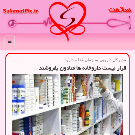
منو
مدیركل دارویی سازمان غذا و دارو؛
قرار نیست داروخانه ها متادون بفروشند