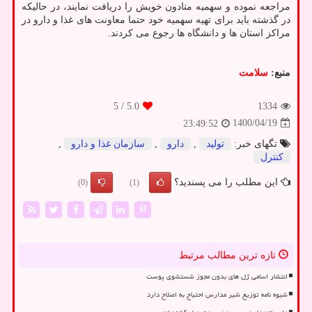
مراجعه نموده و سهمیه متادون خویش را دریافت نمایند، در حالیکه
در گذشته باید برای تهیه سهمیه خود حتما معاونت های غذا و دارو در
مراکز استان ها و دانشگاه ها رجوع می کردند.
منبع:
سلامت
/ 5
5.0
1334
1400/04/19
23:49:52
تگهای خبر:
تولید
,
دارو
,
سازمان غذا و دارو
,
كنترل
این مطلب را می پسندید؟
(0)
(1)
تازه ترین مطالب مرتبط
انتشار اسامی ژل های بدون مجوز شستشوی پوست
شیوه نامه توزیع شیر مدارس احتیاج به اصلاح دارد