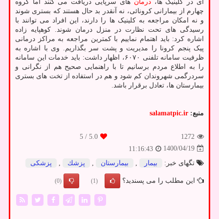
ای در کلینیک ها،
درمان
های سرپایی دریافت می کنند اما گروه
چهارم از بیمارانی کرونائی، نه آنقدر بد حال هستند که بستری شوند
و نه امکان مراجعه به کلینیک ها را دارند، این افراد می توانند با
رسیدگی های تحت نظارت در منزل درمان شوند. کوهپایه زاده
اشاره کرد: باید اهتمام نماییم با کمترین مراجعه به مراکز درمانی
پیک پنجم کرونا را مدیریت و پشت سر بگذاریم. وی با اشاره به
ظرفیت سامانه تلفنی ۶۰۷۰، اظهار داشت: باید خدمات این سامانه
را به اطلاع مردم برسانیم تا با راهنمایی صحیح هم از نگرانی و
سردرگمی شهروندان کم شود و هم در استفاده از تخت های بستری
بیمارستان ها، تعادل برقرار باشد.
منبع:
salamatpic.ir
/ 5
5.0
1272
1400/04/19
11:16:43
تگهای خبر:
بیمار
,
بیمارستان
,
پزشك
,
پزشكی
این مطلب را می پسندید؟
(0)
(1)