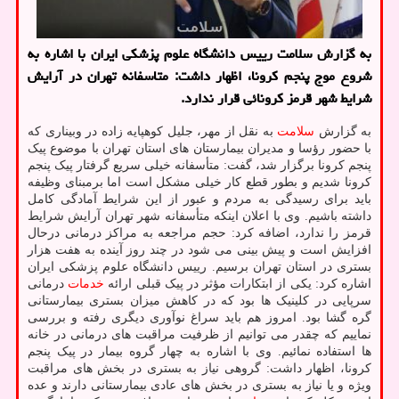
به گزارش سلامت رییس دانشگاه علوم پزشکی ایران با اشاره به
شروع موج پنجم کرونا، اظهار داشت: متاسفانه تهران در آرایش
شرایط شهر قرمز کرونائی قرار ندارد.
به گزارش
سلامت
به نقل از مهر، جلیل کوهپایه زاده در وبیناری که
با حضور رؤسا و مدیران بیمارستان های استان تهران با موضوع پیک
پنجم کرونا برگزار شد، گفت: متأسفانه خیلی سریع گرفتار پیک پنجم
کرونا شدیم و بطور قطع کار خیلی مشکل است اما برمبنای وظیفه
باید برای رسیدگی به مردم و عبور از این شرایط آمادگی کامل
داشته باشیم. وی با اعلان اینکه متأسفانه شهر تهران آرایش شرایط
قرمز را ندارد، اضافه کرد: حجم مراجعه به مراکز درمانی درحال
افزایش است و پیش بینی می شود در چند روز آینده به هفت هزار
بستری در استان تهران برسیم. رییس دانشگاه علوم پزشکی ایران
اشاره کرد: یکی از ابتکارات مؤثر در پیک قبلی ارائه
خدمات
درمانی
سرپایی در کلینیک ها بود که در کاهش میزان بستری بیمارستانی
گره گشا بود. امروز هم باید سراغ نوآوری دیگری رفته و بررسی
نماییم که چقدر می توانیم از ظرفیت مراقبت های درمانی در خانه
ها استفاده نمائیم. وی با اشاره به چهار گروه بیمار در پیک پنجم
کرونا، اظهار داشت: گروهی نیاز به بستری در بخش های مراقبت
ویژه و یا نیاز به بستری در بخش های عادی بیمارستانی دارند و عده