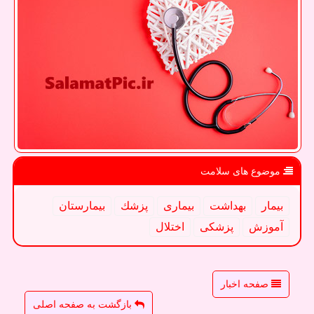
موضوع های سلامت
بیمار
بهداشت
بیماری
پزشك
بیمارستان
آموزش
پزشكی
اختلال
صفحه اخبار
بازگشت به صفحه اصلی