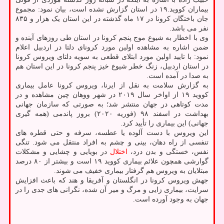
بیماران کووید.۱۹ در استان گزارش نشده است، بیان نمود: مجموع
جان باختگان کرونا در ۱۷ ماه گذشته در این استان یک هزار و ۸۳۵
نفر می باشد.
وی با اخطار به شیوع موج پنجم کرونا در استان طی روزهای آینده و
ضمن اشاره به مشاهده اولین مورد کرونای دلتا در اردبیل اعلام
نمود: با تایید اولین مورد ابتلای قطعی به سویه دلتای ویروس کرونا
در استان اردبیل، زنگ خطر شیوع خیز پنجم کرونا در این استان هم
به صدا در آمده است.
به گزارش سلامت به نقل از ایرنا، ویروس کرونا عامل بیماری
کووید ۱۹ از اواخر سال ۲۰۱۹ در شهر ووهان چین مشاهده و در
مدت کوتاهی در جهان منتشر شد؛ به صورتی که سازمان جهانی
بهداشت در اسفند ۹۸ (فوریه ۲۰۲۰) بروز پاندمی (همه گیری
جهانی) این بیماری را تأیید کرد.
این ویروس با دست آلوده یا عطسه، سرفه و حتی قطره های
تنفسی از راه دهان، بینی و چشم به افراد منتقل می شود. تنگی
نفس، خستگی و بدن درد،
اختلال
در بویایی و چشایی و مشکلات
گوارشی همچون علائم بیماری کووید ۱۹ است و بیشتر از ۸۰ درصد
مبتلایان به ویروس هم گرفتار بیماری خفیف می شوند.
جهش ویروس کرونا در انگلستان و آفریقا و هند که باعث افزایش
سرایت، بیماری زایی و مرگ و میر آن شده، نگرانی های جدی را در
جهان به وجود آورده است.