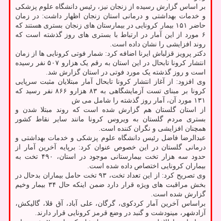
بر اساس گزارش رسیده از زنجان نیز، رئیس دانشگاه علوم پزشکی
و خدمات بهداشتی و درمانی استان زنجان اظهار داشت: در زمان
حاضر ۱۵۱ بیمار کرونایی در بیمارستان های زنجان بستری هستند که
۶ مورد از این آمار در ارتباط با بستری های روز گذشته است که
روند افزایشی را نشان داده است.
دکتر پرویز قزلباش ایرنا اضافه کرد: شمار فوتی کرونایی ها از زمان
انتشار کرونا تابحال در این استان به رقم یک هزارو ۵۰۷ نفر رسیده
است و روز گذشته یک مورد فوتی در استان گزارش شد.
وی افزود: از آغاز انتشار کرونا تابحال آمار مبتلایان مثبت سرپایی
کرونا بر مبنای تست آزمایشگاهی به ۸۳ هزارو ۸۶۶ نفر رسید که
۱۳۱ مورد آن، آمار روز گذشته را شامل می ش
از استان گلستان هم گزارش شده است که روند مبتلا شدن و
بستری مردم گلستان به ویروس کرونا مانند سایر نقاط کشور
همچنان افزایشی و نگران کننده است.
عبدالرضا فاضل رئیس دانشگاه علوم پزشکی و خدمات بهداشتی و
درمانی گلستان در این خصوص عنوان کرد: برپایه آخرین آمار از
حدود سه هزار تخت بیمارستانی موجود در استان، ۴۹۰ تخت به
بیماران کرونایی اختصاص داده شده است.
وی تصریح کرد: از این تعداد تخت، ۹۳ تخت حامل بیماران بدحال در
بخش مراقبت های ویژه قرار دارد ضمن اینکه حال ۳۴ بیمار وخیم
گزارش شده است.
براساس آخرین آمار کردکوی، گرگان، علی آباد، آق قلا، گالیکش،
آزادشهر، مینودشت و گنبد در وضع قرمز کرونایی قرار دارند.