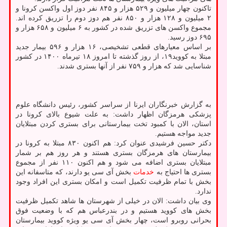
تاکنون چهار میلیون و ۵۲۹ هزار و ۸۴۵ نفر دوز اول واکسن کرونا و
۲ میلیون و ۱۲۸ هزار و ۸۵۰ نفر هم دوز دوم را تزریق کرده اند.
مجموع واکسن های تزریق شده در کشور به ۶ میلیون و ۶۵۸ هزار و
۶۹۵ دوز رسید.
بر اساس معیارهای قطعی تشخیصی، ۱۶ هزار و ۵۹۶ بیمار جدید
مبتلا به کووید۱۹، از روز گذشته تا امروز ۱۸ تیرماه ۱۴۰۰ در کشور
شناسایی شد که هزار و ۷۵۹ نفر از آنها بستری شدند.
به گزارش خبرنگاران ایرنا از سراسر کشور، رئیس دانشگاه علوم
پزشکی هرمزگان اظهار داشت: به علت شیوع بالای کرونا در
استان، الان با کمبود تخت بیمارستانی برای بستری کردن مبتلایان
جدید مواجه هستیم.
دکتر حسین فرشیدی عنوان کرد: هم اکنون ۸۳۰ مبتلا به کرونا در
بیمارستان های هرمزگان بستری هستند و هر روز هم بر شمار
مبتلایان بستری اضافه می شود و هم اکنون ۱۱۰ نفر از مجموع
بستری ها احتیاج به
خدمات
بخش آی سی یو دارند، که متاسفانه این
بخش با تمام ظرفیت تکمیل است و امکان بستری این افراد وجود
ندارد.
وی بیان داشت: الان در خیلی از شهرستان ها شاهد تکمیل ظرفیت
بخش های کووید هستیم و در بندرعباس هم که با وضعیت فوق
بحرانی روبرو است، چهار بخش آی سی یو ویژه کووید بیمارستان