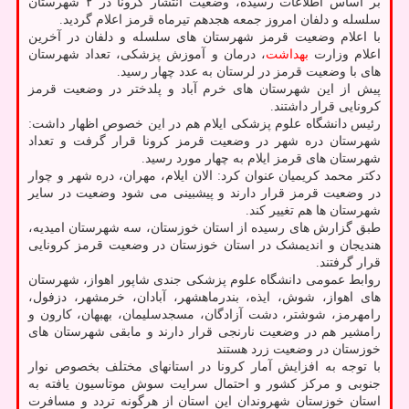
بر اساس اطلاعات رسیده، وضعیت انتشار کرونا در ۲ شهرستان
سلسله و دلفان امروز جمعه هجدهم تیرماه قرمز اعلام گردید.
با اعلام وضعیت قرمز شهرستان های سلسله و دلفان در آخرین
اعلام وزارت
بهداشت
، درمان و آموزش پزشکی، تعداد شهرستان
های با وضعیت قرمز در لرستان به عدد چهار رسید.
پیش از این شهرستان های خرم آباد و پلدختر در وضعیت قرمز
کرونایی قرار داشتند.
رئیس دانشگاه علوم پزشکی ایلام هم در این خصوص اظهار داشت:
شهرستان دره شهر در وضعیت قرمز کرونا قرار گرفت و تعداد
شهرستان های قرمز ایلام به چهار مورد رسید.
دکتر محمد کریمیان عنوان کرد: الان ایلام، مهران، دره شهر و چوار
در وضعیت قرمز قرار دارند و پیشبینی می شود وضعیت در سایر
شهرستان ها هم تغییر کند.
طبق گزارش های رسیده از استان خوزستان، سه شهرستان امیدیه،
هندیجان و اندیمشک در استان خوزستان در وضعیت قرمز کرونایی
قرار گرفتند.
روابط عمومی دانشگاه علوم پزشکی جندی شاپور اهواز، شهرستان
های اهواز، شوش، ایذه، بندرماهشهر، آبادان، خرمشهر، دزفول،
رامهرمز، شوشتر، دشت آزادگان، مسجدسلیمان، بهبهان، کارون و
رامشیر هم در وضعیت نارنجی قرار دارند و مابقی شهرستان های
خوزستان در وضعیت زرد هستند
با توجه به افزایش آمار کرونا در استانهای مختلف بخصوص نوار
جنوبی و مرکز کشور و احتمال سرایت سوش موتاسیون یافته به
استان خوزستان شهروندان این استان از هرگونه تردد و مسافرت