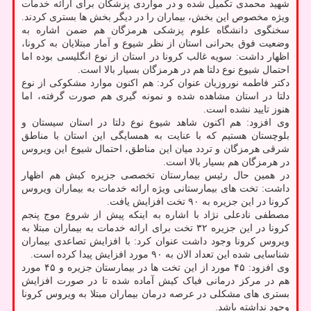
شهید محمدی تکمیل شده و در مواردی پزشکان برای ارائه خدمات
ویژه مخصوص این بخش، بیماران را در دیگر بخش ها بستری کردند.
سخنگوی دانشگاه علوم پزشکی هرمزگان هم ضمن اشاره به
وضعیت فوق بحرانی استان از نظر شیوع و آمار مبتلایان به کرونا،
اظهار داشت: سویه غالب کرونا در استان از نوع انگلیسی بوده اما
احتمال شیوع نوع دلتا هم در هرمزگان بسیار بالا است.
دکتر فاطمه نوروزیان عنوان کرد: هم اکنون موارد مشکوکی از نوع
دلتا در استان مشاهده شده و نمونه گیری هم صورت گرفته، اما
هنوز تایید نشده است.
وی افزود: هم اکنون شاهد شیوع نوع دلتا در استان سیستان و
بلوچستان هستیم که با عنایت به همسایگی این استان با مناطق
شرقی هرمزگان و تردد میان این مناطق، احتمال شیوع این ویروس
در هرمزگان هم بسیار بالا است.
در همین حال رئیس بیمارستان تخصصی جزیره کیش هم اظهار
داشت: تخت های بیمارستانی ویژه ارائه خدمات به بیماران ویروس
کرونا در این جزیره به ۹۰ تخت افزایش یافت.
مصطفی نادعلی نژاد با اشاره به اینکه پیش از شروع موج پنجم
کرونا در این جزیره ۳۲ تخت برای ارائه خدمات به بیماران مبتلا به
ویروس کرونا وجود داشت عنوان کرد: با افزایش تصاعدی بیماران
شناسایی شده این تعداد الان به ۹۰ مورد افزایش پیدا کرده است.
وی افزود: ۴۵ مورد از این تخت ها در بیمارستان جزیره و ۴۵ مورد
هم در مرکز درمانی فیاک کیش آماده شده تا در صورت افزایش
بستری های مشکلی در عرصه درمان بیماران مبتلا به ویروس کرونا
وجود نداشته باشد.