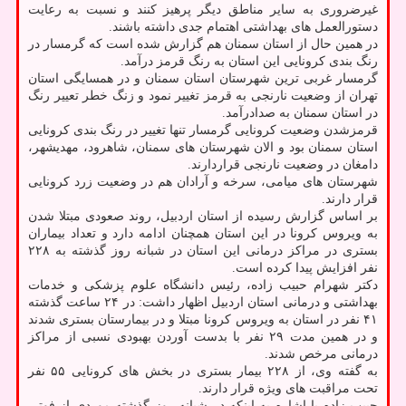
غیرضروری به سایر مناطق دیگر پرهیز کنند و نسبت به رعایت
دستورالعمل های بهداشتی اهتمام جدی داشته باشند.
در همین حال از استان سمنان هم گزارش شده است که گرمسار در
رنگ بندی کرونایی این استان به رنگ قرمز درآمد.
گرمسار غربی ترین شهرستان استان سمنان و در همسایگی استان
تهران از وضعیت نارنجی به قرمز تغییر نمود و زنگ خطر تعییر رنگ
در استان سمنان به صدادرآمد.
قرمزشدن وضعیت کرونایی گرمسار تنها تغییر در رنگ بندی کرونایی
استان سمنان بود و الان شهرستان های سمنان، شاهرود، مهدیشهر،
دامغان در وضعیت نارنجی قراردارند.
شهرستان های میامی، سرخه و آرادان هم در وضعیت زرد کرونایی
قرار دارند.
بر اساس گزارش رسیده از استان اردبیل، روند صعودی مبتلا شدن
به ویروس کرونا در این استان همچنان ادامه دارد و تعداد بیماران
بستری در مراکز درمانی این استان در شبانه روز گذشته به ۲۲۸
نفر افزایش پیدا کرده است.
دکتر شهرام حبیب زاده، رئیس دانشگاه علوم پزشکی و خدمات
بهداشتی و درمانی استان اردبیل اظهار داشت: در ۲۴ ساعت گذشته
۴۱ نفر در استان به ویروس کرونا مبتلا و در بیمارستان بستری شدند
و در همین مدت ۲۹ نفر با بدست آوردن بهبودی نسبی از مراکز
درمانی مرخص شدند.
به گفته وی، از ۲۲۸ بیمار بستری در بخش های کرونایی ۵۵ نفر
تحت مراقبت های ویژه قرار دارند.
حبیب زاده با اشاره به اینکه در شبانه روز گذشته موردی از فوتی