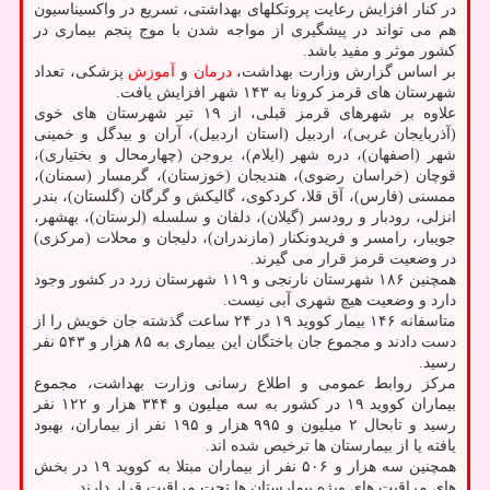
در کنار افزایش رعایت پروتکلهای بهداشتی، تسریع در واکسیناسیون
هم می تواند در پیشگیری از مواجه شدن با موج پنجم بیماری در
کشور موثر و مفید باشد.
بر اساس گزارش وزارت بهداشت،
درمان
و
آموزش
پزشکی، تعداد
شهرستان های قرمز کرونا به ۱۴۳ شهر افزایش یافت.
علاوه بر شهرهای قرمز قبلی، از ۱۹ تیر شهرستان های خوی
(آذربایجان غربی)، اردبیل (استان اردبیل)، آران و بیدگل و خمینی
شهر (اصفهان)، دره شهر (ایلام)، بروجن (چهارمحال و بختیاری)،
قوچان (خراسان رضوی)، هندیجان (خوزستان)، گرمسار (سمنان)،
ممسنی (فارس)، آق قلا، کردکوی، گالیکش و گرگان (گلستان)، بندر
انزلی، رودبار و رودسر (گیلان)، دلفان و سلسله (لرستان)، بهشهر،
جویبار، رامسر و فریدونکنار (مازندران)، دلیجان و محلات (مرکزی)
در وضعیت قرمز قرار می گیرند.
همچنین ۱۸۶ شهرستان نارنجی و ۱۱۹ شهرستان زرد در کشور وجود
دارد و وضعیت هیچ شهری آبی نیست.
متاسفانه ۱۴۶ بیمار کووید ۱۹ در ۲۴ ساعت گذشته جان خویش را از
دست دادند و مجموع جان باختگان این بیماری به ۸۵ هزار و ۵۴۳ نفر
رسید.
مرکز روابط عمومی و اطلاع رسانی وزارت بهداشت، مجموع
بیماران کووید ۱۹ در کشور به سه میلیون و ۳۴۴ هزار و ۱۲۲ نفر
رسید و تابحال ۲ میلیون و ۹۹۵ هزار و ۱۹۵ نفر از بیماران، بهبود
یافته یا از بیمارستان ها ترخیص شده اند.
همچنین سه هزار و ۵۰۶ نفر از بیماران مبتلا به کووید ۱۹ در بخش
های مراقبت های ویژه بیمارستان ها تحت مراقبت قرار دارند.