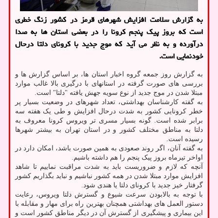
به گزارش سلامت افزایش شهرهای قرمز در کشور زنگ خطری
است که بروز پیک پنجم کرونا را در بعضی استان ها به صدا
درآورده و به نظر می آید که موج جدید با کرونای دلتا درحال
خودنمایی است.
به گزارش روز جمعه گروه اخبار استان ها، بر اساس گزارش ها و
بررسی های صورت گرفته در استانهای با درگیری بالا غالب موارد
مبتلا شدن در موج جدید از نوع سویه جهش یافته "دلتا" است.
به گفته کارشناسان بهداشتی، تعداد شهرهای در وضعیت بسیار پر
خطر کرونایی کشور به شدت درحال افزایش و طی یک هفته سه
برابر شده است. گونه بسیار مسری تر ویروس کرونا معروف به
دلتا به مناطق مختلف کشور و در استان تهران به بیشتر شهرها
رسیده است.
به گفته آنان، اگر روند صعودی به همین صورت باشد، امکان دارد در
اواخر تیرماه بروز پیک پنجم را هم داشته باشیم.
آنچه که لازم و ضروریست باید به شدت مراقبت نماییم تا شاهد
افزایش موارد مبتلا شدن در همه کشور نباشیم و نباید بگذاریم کشور
گرفتار خیز جدید با کرونای دلتا یا هندی شود.
با توجه به بالابودن سرعت شیوع و گسترش دلتا ویروس، رعایت
دستور العمل های بهداشتی همچنان بهترین راه برای مهار و مقابله با
این بیماری و پیشگیری از گسترش آن در دیگر مناطق کشور است و