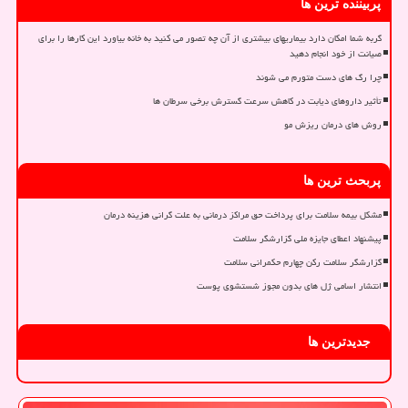
پربیننده ترین ها
گربه شما امکان دارد بیماریهای بیشتری از آن چه تصور می کنید به خانه بیاورد این کارها را برای
صیانت از خود انجام دهید
چرا رگ های دست متورم می شوند
تأثیر داروهای دیابت در کاهش سرعت گسترش برخی سرطان ها
روش های درمان ریزش مو
پربحث ترین ها
مشکل بیمه سلامت برای پرداخت حق مراکز درمانی به علت گرانی هزینه درمان
پیشنهاد اعطای جایزه ملی گزارشگر سلامت
گزارشگر سلامت رکن چهارم حکمرانی سلامت
انتشار اسامی ژل های بدون مجوز شستشوی پوست
جدیدترین ها