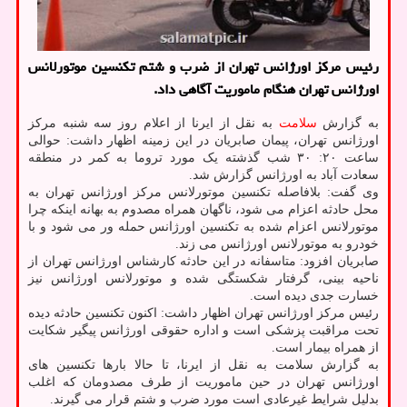
رئیس مرکز اورژانس تهران از ضرب و شتم تکنسین موتورلانس
اورژانس تهران هنگام ماموریت آگاهی داد.
به گزارش
سلامت
به نقل از ایرنا از اعلام روز سه شنبه مرکز
اورژانس تهران، پیمان صابریان در این زمینه اظهار داشت: حوالی
ساعت ۲۰: ۳۰ شب گذشته یک مورد تروما به کمر در منطقه
سعادت آباد به اورژانس گزارش شد.
وی گفت: بلافاصله تکنسین موتورلانس مرکز اورژانس تهران به
محل حادثه اعزام می شود، ناگهان همراه مصدوم به بهانه اینکه چرا
موتورلانس اعزام شده به تکنسین اورژانس حمله ور می شود و با
خودرو به موتورلانس اورژانس می زند.
صابریان افزود: متاسفانه در این حادثه کارشناس اورژانس تهران از
ناحیه بینی، گرفتار شکستگی شده و موتورلانس اورژانس نیز
خسارت جدی دیده است.
رئیس مرکز اورژانس تهران اظهار داشت: اکنون تکنسین حادثه دیده
تحت مراقبت پزشکی است و اداره حقوقی اورژانس پیگیر شکایت
از همراه بیمار است.
به گزارش سلامت به نقل از ایرنا، تا حالا بارها تکنسین های
اورژانس تهران در حین ماموریت از طرف مصدومان که اغلب
بدلیل شرایط غیرعادی است مورد ضرب و شتم قرار می گیرند.