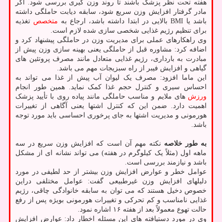
هفته تحت نظر پزشک باشند تا روند وزن گیری بررسی شود. اگر
مادر گرفتار افزایش وزن سریع شود، سابقه دیابت حاملگی داشته
باشد یا BMI بالایی در ابتدا داشته باشد، ارجاع به
متخصص
تغذیه
برای تنظیم رژیم غذایی شخصی سازی شده لازم است.
وی راهکارهای عملی برای مدیریت وزن در حاملگی پیشنهاد کرد و
اضافه کرد: مشاوره قبل از حاملگی یعنی بهینه سازی وزن پیش از
مبادرت به بارداری، رژیم غذایی متعادل مانند مصرف پروتئین های
گیاهی و افزایش فیبر از راه سبزیجات مهم می باشد.
این ماما افزود: مصرف یک لیوان آب پیش از غذا می تواند به
احساس سیری و کنترل حجم غذا کمک نماید. همین طور انجام
ورزش
های ملایم و مناسب حاملگی مانند پیاده روی با تأیید پزشک
اهمیت دارد. ضمن این که کنترل اشتها یعنی آگاهی از تغییرات
هورمونی و مدیریت اشتها به جای پرخوری احساسی باید مورد توجه
باشد.
به طور خلاصه
نکته مهم آن است که افزایش وزن سریع در سه
ماهه اول (مثلاً یک کیلوگرم در هفته) می تواند نشانه ای از مشکل
باشد و نیازمند بررسی است.
عوامل خطر و عوارض افزایش وزن بیشتر از حد لطیفی در مورد
دلیلهای افزایش وزن غیرطبیعی گفت: عوامل مختلفی دراین
خصوص دخیل هستند که می توان به سابقه خانوادگی چاقی، رژیم
غذایی نامناسب و کم تحرکی و تغییرات هورمونی بویژه پس از رفع
حالت تهوع معمولاً بعد از هفته ۱۶ اشاره نمود.
وی در مورد دستیافته های این مسئله اخطار داد: عوارض افزایش