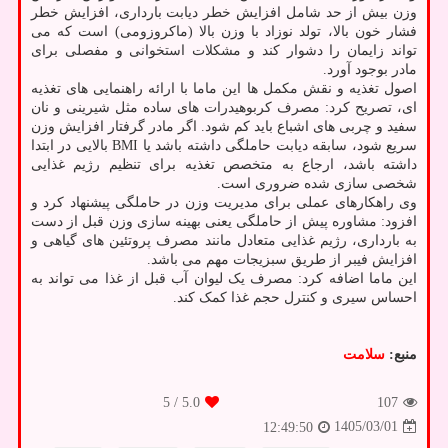
وزن بیش از حد شامل افزایش خطر دیابت بارداری، افزایش خطر
فشار خون بالا، تولد نوزاد با وزن بالا (ماکروزومی) است که می
تواند زایمان را دشوار کند و مشکلات استخوانی و مفصلی برای
مادر بوجود آورد.
اصول تغذیه و نقش مکمل ها این ماما با ارائه راهنمایی های تغذیه
ای، تصریح کرد: مصرف کربوهیدرات های ساده مثل شیرینی و نان
سفید و چربی های اشباع باید کم شود. اگر مادر گرفتار افزایش وزن
سریع شود، سابقه دیابت حاملگی داشته باشد یا BMI بالایی در ابتدا
داشته باشد، ارجاع به متخصص تغذیه برای تنظیم رژیم غذایی
شخصی سازی شده ضروری است.
وی راهکارهای عملی برای مدیریت وزن در حاملگی پیشنهاد کرد و
افزود: مشاوره پیش از حاملگی یعنی بهینه سازی وزن قبل از دست
به بارداری، رژیم غذایی متعادل مانند مصرف پروتئین های گیاهی و
افزایش فیبر از طریق سبزیجات مهم می باشد.
این ماما اضافه کرد: مصرف یک لیوان آب قبل از غذا می تواند به
احساس سیری و کنترل حجم غذا کمک کند.
منبع:
سلامت
/ 5
5.0
107
1405/03/01
12:49:50