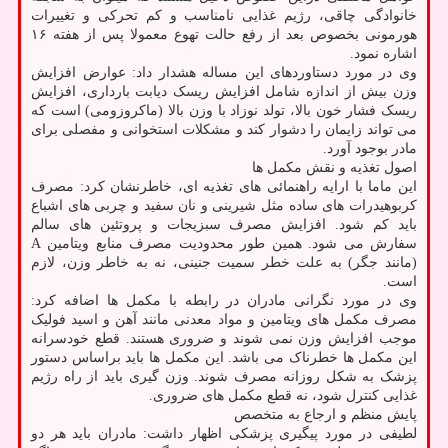
خانوادگی چاقی، رژیم غذایی نامناسب و کم تحرکی و تغییرات
هورمونی بخصوص بعد از رفع حالت تهوع معمولا پس از هفته ۱۶
اشاره نمود.
وی در مورد دستاوردهای این مساله هشدار داد: عوارض افزایش
وزن بیش از اندازه شامل افزایش ریسک دیابت بارداری، افزایش
ریسک فشار خون بالا، تولد نوزاد با وزن بالا (ماکروزومی) است که
می تواند زایمان را دشوار کند و مشکلات استخوانی و مفصلی برای
مادر بوجود آورد.
اصول تغذیه و نقش مکمل ها
این ماما با ارایه راهنمائی های تغذیه ای، خاطرنشان کرد: مصرف
کربوهیدرات های ساده مثل شیرینی و نان سفید و چربی های اشباع
باید کم شود. افزایش مصرف سبزیجات و پروتئین های سالم
سفارش می شود. همین طور محدودیت مصرف منابع ویتامین A
(مانند جگر) به علت خطر سمیت جنینی، نه به خاطر وزن، لازم
است.
وی در مورد نگرانی مادران در رابطه با مکمل ها اضافه کرد:
مصرف مکمل های ویتامین و مواد معدنی مانند آهن و اسید فولیک
موجب افزایش وزن نمی شوند و ضروری هستند. قطع خودسرانه
این مکمل ها خطرناک می باشد. این مکمل ها باید براساس دستور
پزشک به شکل روزانه مصرف شوند. وزن گیری باید از راه رژیم
غذایی کنترل شود، نه قطع مکمل های ضروری.
پایش منظم و ارجاع به متخصص
لطیفی در مورد پیگیری پزشکی اظهار داشت: مادران باید هر دو