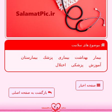
موضوع های سلامت
بیمار
بهداشت
بیماری
پزشك
بیمارستان
آموزش
پزشكی
اختلال
صفحه اخبار
بازگشت به صفحه اصلی