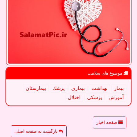
موضوع های سلامت
بیمار
بهداشت
بیماری
پزشك
بیمارستان
آموزش
پزشكی
اختلال
صفحه اخبار
بازگشت به صفحه اصلی