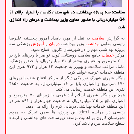
سلامت: سه پروژه بهداشتی در شهرستان کارون با اعتبار بالاتر از
64 میلیاردریالی با حضور معاون وزیر بهداشت و درمان راه اندازی
شد.
به گزارش
سلامت
به نقل از مهر، بامداد امروز پنجشنبه علیرضا
رئیسی معاون
بهداشت
وزیر بهداشت
درمان
و
آموزش
پزشکی سه
پروژه بهداشتی مهم را در شهرستان کارون افتتاح نمود.
مرکز
خدمات
جامع سلامت روستایی کوت نواصر با زیربنای بالغ بر
۲۰۰ مترمربع و اعتباری بیشتر از ۴۱ میلیاردریال، با حضور پزشک،
ماما، مراقب سلامت و بهورز به جمعیت ۱۴ هزار و ۹۷۲ نفری این
منطقه خدمات عرضه خواهد کرد.
پایگاه شهری شهرک نور یکی دیگر از مراکز افتتاح شده با زیربنای
۱۷۰ مترمربع و اعتباری بالغ بر ۱۶ میلیاردریال، به جمعیت ۴۸۵۰
نفری این منطقه خدمت رسانی می کند.
همچنین پایگاه شهری اسلام آباد غربی با زیربنای ۷۰ مترمربع و
اعتباری بالغ بر ۷.۵ میلیاردریال به جمعیت چهار هزار و ۸۹۱ نفر در
این منطقه خدمات بهداشتی درمانی لازم را ارائه می دهد.
رئیسی در مراسم افتتاح این پروژه ها ضمن تبریک به مردم
شهرستان کارون بر اهمیت توسعه زیرساخت های بهداشتی و ارتقاء
سطح سلامت مردم تاکید کرد.