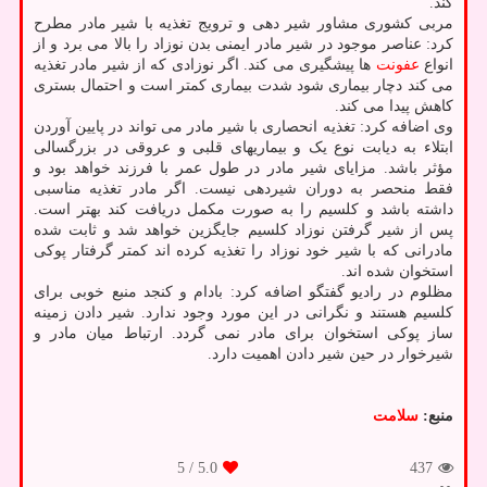
کند.
مربی کشوری مشاور شیر دهی و ترویج تغذیه با شیر مادر مطرح
کرد: عناصر موجود در شیر مادر ایمنی بدن نوزاد را بالا می برد و از
انواع
عفونت
ها پیشگیری می کند. اگر نوزادی که از شیر مادر تغذیه
می کند دچار بیماری شود شدت بیماری کمتر است و احتمال بستری
کاهش پیدا می کند.
وی اضافه کرد: تغذیه انحصاری با شیر مادر می تواند در پایین آوردن
ابتلاء به دیابت نوع یک و بیماریهای قلبی و عروقی در بزرگسالی
مؤثر باشد. مزایای شیر مادر در طول عمر با فرزند خواهد بود و
فقط منحصر به دوران شیردهی نیست. اگر مادر تغذیه مناسبی
داشته باشد و کلسیم را به صورت مکمل دریافت کند بهتر است.
پس از شیر گرفتن نوزاد کلسیم جایگزین خواهد شد و ثابت شده
مادرانی که با شیر خود نوزاد را تغذیه کرده اند کمتر گرفتار پوکی
استخوان شده اند.
مظلوم در رادیو گفتگو اضافه کرد: بادام و کنجد منبع خوبی برای
کلسیم هستند و نگرانی در این مورد وجود ندارد. شیر دادن زمینه
ساز پوکی استخوان برای مادر نمی گردد. ارتباط میان مادر و
شیرخوار در حین شیر دادن اهمیت دارد.
منبع:
سلامت
/ 5
5.0
437