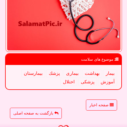
موضوع های سلامت
بیمار
بهداشت
بیماری
پزشك
بیمارستان
آموزش
پزشكی
اختلال
صفحه اخبار
بازگشت به صفحه اصلی