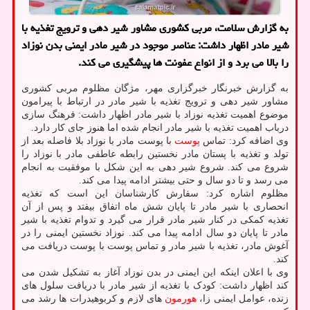
به گزارش سلامت، مربی کشوری مشاور شیر دهی و ترویج تغذیه با
شیر مادر اظهار داشت: عناصر موجود در شیر مادر ایمنی بدن نوزاد
را بالا می برد و از انواع عفونت ها پیشگیری می کند.
به گزارش خبرنگار خبرگزاری مهر، مژگان مظلوم مربی کشوری
مشاور شیر دهی و ترویج تغذیه با شیر مادر در ارتباط با پیرامون
موضوع اهمیت تغذیه نوزاد با شیر مادر اظهار داشت: فرهنگ سازی
درباب اهمیت تغذیه با شیر مادر انجام شده اما هنوز جای کار دارد.
وی اضافه کرد: تماس
پوست
با پوست مادر با نوزاد بلا فاصله بعد از
تولد و تغذیه با پستان مادر نخستین رابطه عاطفی مادر با نوزاد را
شروع می کند. شروع شیر دهی به این شکل با موفقیت به انجام
می رسد و تا دو سال و حتی بیشتر ادامه پیدا می کند.
مظلوم اشاره کرد: سفارش کارشناسان این است که تغذیه
انحصاری با شیر مادر تا پایان شش ماه اتفاق بیفتد و پس از آن
تغذیه کمکی در کنار شیر مادر قرار می گیرد و تدوام تغذیه با شیر
مادر تا پایان دو سال ادامه پیدا می کند. نوزاد نخستین ایمنی را در
آغوش مادر، تغذیه با شیر مادر و تماس پوست با پوست دریافت می
کند.
وی با اعلان اینکه این ایمنی در بدن نوزاد آغاز به تشکیل شدن می
کند اظهار داشت: کودک با تغذیه از شیر مادر با دریافت سلول های
زنده، عوامل ایمنی زا،
هورمون
های لازم و کربوهیدرات ها رشد می